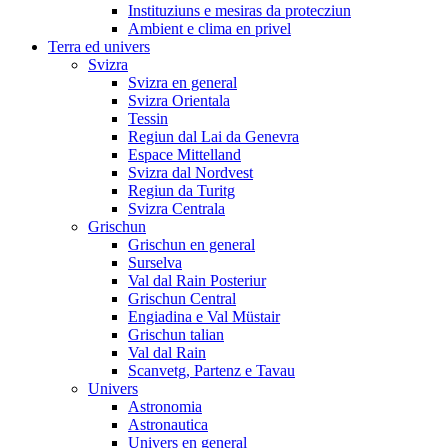
Instituziuns e mesiras da protecziun
Ambient e clima en privel
Terra ed univers
Svizra
Svizra en general
Svizra Orientala
Tessin
Regiun dal Lai da Genevra
Espace Mittelland
Svizra dal Nordvest
Regiun da Turitg
Svizra Centrala
Grischun
Grischun en general
Surselva
Val dal Rain Posteriur
Grischun Central
Engiadina e Val Müstair
Grischun talian
Val dal Rain
Scanvetg, Partenz e Tavau
Univers
Astronomia
Astronautica
Univers en general