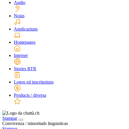
Audio
Notas
Applicaziuns
Homepages
Internet
Stories RTR
Logos ed inscripziuns
Products / diversa
Stampar
Convivenza / minoritads linguisticas
Stampar