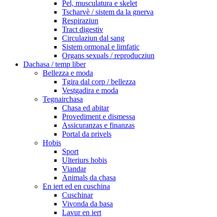
Pel, musculatura e skelet
Tscharvè / sistem da la gnerva
Respiraziun
Tract digestiv
Circulaziun dal sang
Sistem ormonal e limfatic
Organs sexuals / reproducziun
Dachasa / temp liber
Bellezza e moda
Tgira dal corp / bellezza
Vestgadira e moda
Tegnairchasa
Chasa ed abitar
Provediment e dismessa
Assicuranzas e finanzas
Portal da privels
Hobis
Sport
Ulteriurs hobis
Viandar
Animals da chasa
En iert ed en cuschina
Cuschinar
Vivonda da basa
Lavur en iert