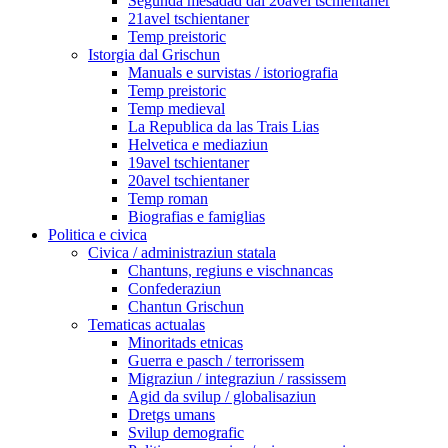
Segunda mesadad dal 20avel tschientaner
21avel tschientaner
Temp preistoric
Istorgia dal Grischun
Manuals e survistas / istoriografia
Temp preistoric
Temp medieval
La Republica da las Trais Lias
Helvetica e mediaziun
19avel tschientaner
20avel tschientaner
Temp roman
Biografias e famiglias
Politica e civica
Civica / administraziun statala
Chantuns, regiuns e vischnancas
Confederaziun
Chantun Grischun
Tematicas actualas
Minoritads etnicas
Guerra e pasch / terrorissem
Migraziun / integraziun / rassissem
Agid da svilup / globalisaziun
Dretgs umans
Svilup demografic