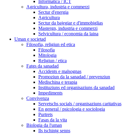
Informatica / ICT
Agricultura, industria e commerzi
Sectur d'energia
Agricultura
Sectur da bajegiar e d'immobiglias
Mastergn, industria e commerzi
Selvicultura / economia da laina
Uman e societad
Filosofia, religiun ed etica
Filosofia
Mitologia
Religiun / etica
Fatgs da sanadad
Accidents e malsognas
Promoziun da la sanadad / prevenziun
Medischina e terapia
Instituziuns ed organisaziuns da sanadad
Impediments
Convivenza
Servetschs socials / organisaziuns caritativas
En general / psicologia e sociologia
Purtrets
Fasas da la vita
Biologia da l'uman
Ils tschintg senns