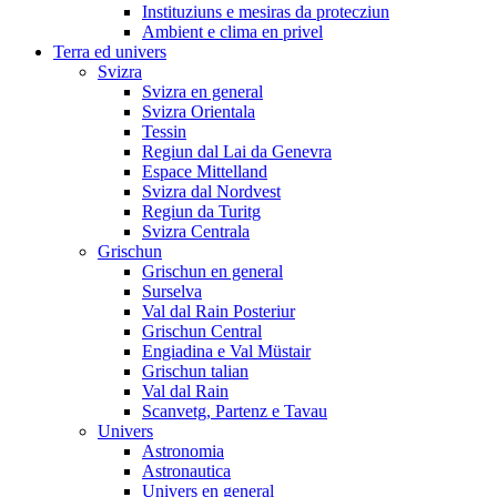
Instituziuns e mesiras da protecziun
Ambient e clima en privel
Terra ed univers
Svizra
Svizra en general
Svizra Orientala
Tessin
Regiun dal Lai da Genevra
Espace Mittelland
Svizra dal Nordvest
Regiun da Turitg
Svizra Centrala
Grischun
Grischun en general
Surselva
Val dal Rain Posteriur
Grischun Central
Engiadina e Val Müstair
Grischun talian
Val dal Rain
Scanvetg, Partenz e Tavau
Univers
Astronomia
Astronautica
Univers en general