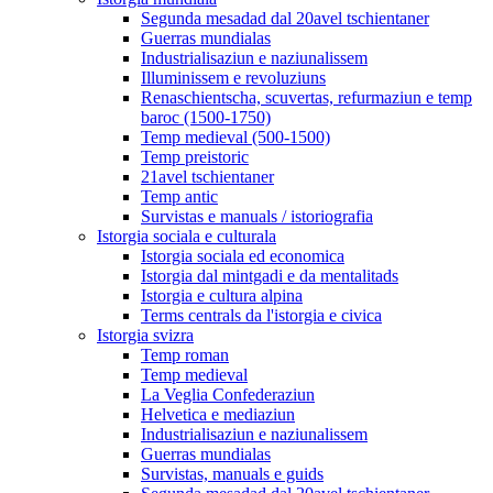
Segunda mesadad dal 20avel tschientaner
Guerras mundialas
Industrialisaziun e naziunalissem
Illuminissem e revoluziuns
Renaschientscha, scuvertas, refurmaziun e temp
baroc (1500-1750)
Temp medieval (500-1500)
Temp preistoric
21avel tschientaner
Temp antic
Survistas e manuals / istoriografia
Istorgia sociala e culturala
Istorgia sociala ed economica
Istorgia dal mintgadi e da mentalitads
Istorgia e cultura alpina
Terms centrals da l'istorgia e civica
Istorgia svizra
Temp roman
Temp medieval
La Veglia Confederaziun
Helvetica e mediaziun
Industrialisaziun e naziunalissem
Guerras mundialas
Survistas, manuals e guids