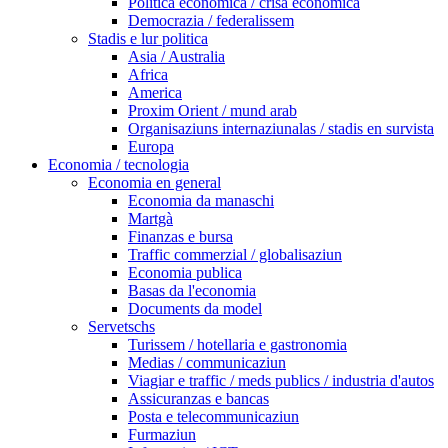
Politica economica / crisa economica
Democrazia / federalissem
Stadis e lur politica
Asia / Australia
Africa
America
Proxim Orient / mund arab
Organisaziuns internaziunalas / stadis en survista
Europa
Economia / tecnologia
Economia en general
Economia da manaschi
Martgà
Finanzas e bursa
Traffic commerzial / globalisaziun
Economia publica
Basas da l'economia
Documents da model
Servetschs
Turissem / hotellaria e gastronomia
Medias / communicaziun
Viagiar e traffic / meds publics / industria d'autos
Assicuranzas e bancas
Posta e telecommunicaziun
Furmaziun