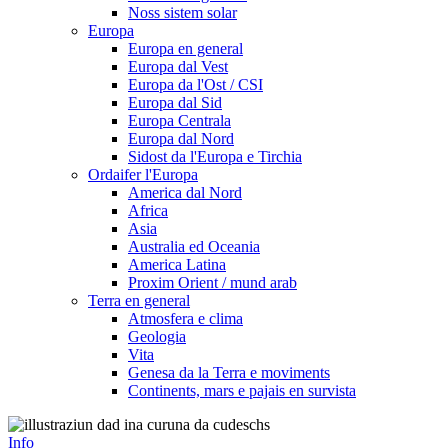
Noss sistem solar
Europa
Europa en general
Europa dal Vest
Europa da l'Ost / CSI
Europa dal Sid
Europa Centrala
Europa dal Nord
Sidost da l'Europa e Tirchia
Ordaifer l'Europa
America dal Nord
Africa
Asia
Australia ed Oceania
America Latina
Proxim Orient / mund arab
Terra en general
Atmosfera e clima
Geologia
Vita
Genesa da la Terra e moviments
Continents, mars e pajais en survista
Info