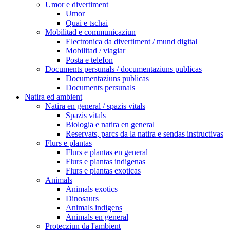
Umor e divertiment
Umor
Quai e tschai
Mobilitad e communicaziun
Electronica da divertiment / mund digital
Mobilitad / viagiar
Posta e telefon
Documents persunals / documentaziuns publicas
Documentaziuns publicas
Documents persunals
Natira ed ambient
Natira en general / spazis vitals
Spazis vitals
Biologia e natira en general
Reservats, parcs da la natira e sendas instructivas
Flurs e plantas
Flurs e plantas en general
Flurs e plantas indigenas
Flurs e plantas exoticas
Animals
Animals exotics
Dinosaurs
Animals indigens
Animals en general
Protecziun da l'ambient