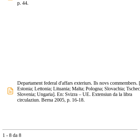
p. 44.
Departament federal d'affars exteriurs. Ils novs commembers. 
Estonia; Lettonia; Lituania; Malta; Pologna; Slovachia; Tschec
Slovenia; Ungaria]. En: Svizra – UE. Extensiun da la libra
circulaziun. Berna 2005, p. 16-18.
1 - 8 da 8