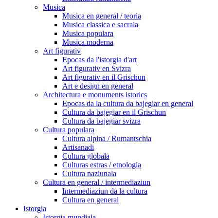
Musica
Musica en general / teoria
Musica classica e sacrala
Musica populara
Musica moderna
Art figurativ
Epocas da l'istorgia d'art
Art figurativ en Svizra
Art figurativ en il Grischun
Art e design en general
Architectura e monuments istorics
Epocas da la cultura da bajegiar en general
Cultura da bajegiar en il Grischun
Cultura da bajegiar svizra
Cultura populara
Cultura alpina / Rumantschia
Artisanadi
Cultura globala
Culturas estras / etnologia
Cultura naziunala
Cultura en general / intermediaziun
Intermediaziun da la cultura
Cultura en general
Istorgia
Istorgia mundiala