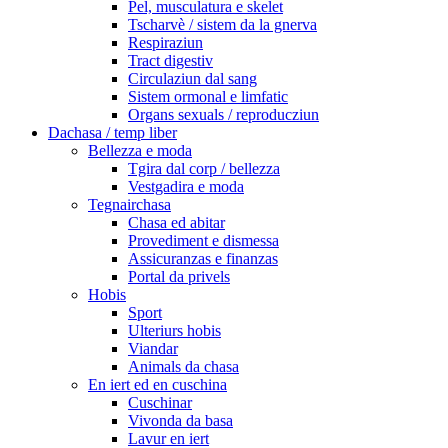
Pel, musculatura e skelet
Tscharvè / sistem da la gnerva
Respiraziun
Tract digestiv
Circulaziun dal sang
Sistem ormonal e limfatic
Organs sexuals / reproducziun
Dachasa / temp liber
Bellezza e moda
Tgira dal corp / bellezza
Vestgadira e moda
Tegnairchasa
Chasa ed abitar
Provediment e dismessa
Assicuranzas e finanzas
Portal da privels
Hobis
Sport
Ulteriurs hobis
Viandar
Animals da chasa
En iert ed en cuschina
Cuschinar
Vivonda da basa
Lavur en iert