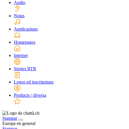
Audio
Notas
Applicaziuns
Homepages
Internet
Stories RTR
Logos ed inscripziuns
Products / diversa
Stampar
Europa en general
Stampar