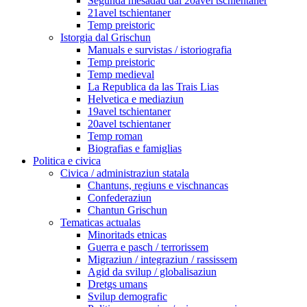
Segunda mesadad dal 20avel tschientaner
21avel tschientaner
Temp preistoric
Istorgia dal Grischun
Manuals e survistas / istoriografia
Temp preistoric
Temp medieval
La Republica da las Trais Lias
Helvetica e mediaziun
19avel tschientaner
20avel tschientaner
Temp roman
Biografias e famiglias
Politica e civica
Civica / administraziun statala
Chantuns, regiuns e vischnancas
Confederaziun
Chantun Grischun
Tematicas actualas
Minoritads etnicas
Guerra e pasch / terrorissem
Migraziun / integraziun / rassissem
Agid da svilup / globalisaziun
Dretgs umans
Svilup demografic