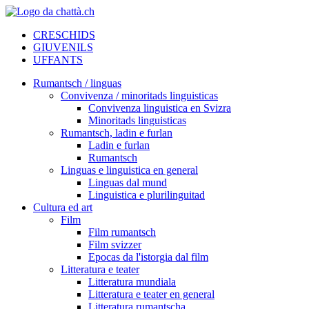
CRESCHIDS
GIUVENILS
UFFANTS
Rumantsch / linguas
Convivenza / minoritads linguisticas
Convivenza linguistica en Svizra
Minoritads linguisticas
Rumantsch, ladin e furlan
Ladin e furlan
Rumantsch
Linguas e linguistica en general
Linguas dal mund
Linguistica e plurilinguitad
Cultura ed art
Film
Film rumantsch
Film svizzer
Epocas da l'istorgia dal film
Litteratura e teater
Litteratura mundiala
Litteratura e teater en general
Litteratura rumantscha