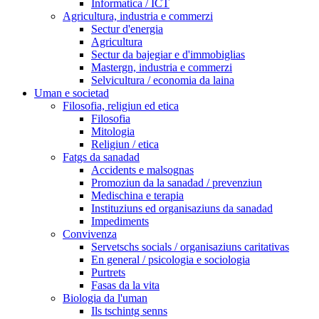
Informatica / ICT
Agricultura, industria e commerzi
Sectur d'energia
Agricultura
Sectur da bajegiar e d'immobiglias
Mastergn, industria e commerzi
Selvicultura / economia da laina
Uman e societad
Filosofia, religiun ed etica
Filosofia
Mitologia
Religiun / etica
Fatgs da sanadad
Accidents e malsognas
Promoziun da la sanadad / prevenziun
Medischina e terapia
Instituziuns ed organisaziuns da sanadad
Impediments
Convivenza
Servetschs socials / organisaziuns caritativas
En general / psicologia e sociologia
Purtrets
Fasas da la vita
Biologia da l'uman
Ils tschintg senns