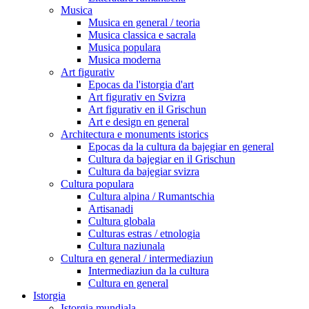
Musica
Musica en general / teoria
Musica classica e sacrala
Musica populara
Musica moderna
Art figurativ
Epocas da l'istorgia d'art
Art figurativ en Svizra
Art figurativ en il Grischun
Art e design en general
Architectura e monuments istorics
Epocas da la cultura da bajegiar en general
Cultura da bajegiar en il Grischun
Cultura da bajegiar svizra
Cultura populara
Cultura alpina / Rumantschia
Artisanadi
Cultura globala
Culturas estras / etnologia
Cultura naziunala
Cultura en general / intermediaziun
Intermediaziun da la cultura
Cultura en general
Istorgia
Istorgia mundiala