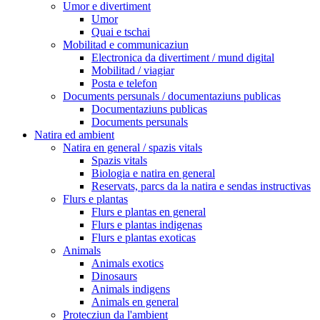
Umor e divertiment
Umor
Quai e tschai
Mobilitad e communicaziun
Electronica da divertiment / mund digital
Mobilitad / viagiar
Posta e telefon
Documents persunals / documentaziuns publicas
Documentaziuns publicas
Documents persunals
Natira ed ambient
Natira en general / spazis vitals
Spazis vitals
Biologia e natira en general
Reservats, parcs da la natira e sendas instructivas
Flurs e plantas
Flurs e plantas en general
Flurs e plantas indigenas
Flurs e plantas exoticas
Animals
Animals exotics
Dinosaurs
Animals indigens
Animals en general
Protecziun da l'ambient