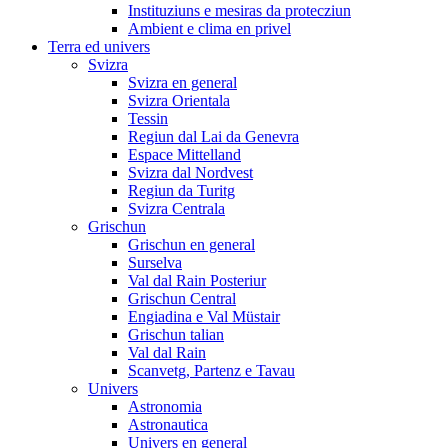
Instituziuns e mesiras da protecziun
Ambient e clima en privel
Terra ed univers
Svizra
Svizra en general
Svizra Orientala
Tessin
Regiun dal Lai da Genevra
Espace Mittelland
Svizra dal Nordvest
Regiun da Turitg
Svizra Centrala
Grischun
Grischun en general
Surselva
Val dal Rain Posteriur
Grischun Central
Engiadina e Val Müstair
Grischun talian
Val dal Rain
Scanvetg, Partenz e Tavau
Univers
Astronomia
Astronautica
Univers en general