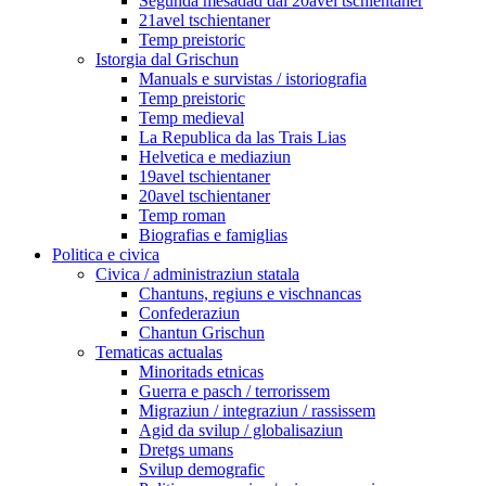
Segunda mesadad dal 20avel tschientaner
21avel tschientaner
Temp preistoric
Istorgia dal Grischun
Manuals e survistas / istoriografia
Temp preistoric
Temp medieval
La Republica da las Trais Lias
Helvetica e mediaziun
19avel tschientaner
20avel tschientaner
Temp roman
Biografias e famiglias
Politica e civica
Civica / administraziun statala
Chantuns, regiuns e vischnancas
Confederaziun
Chantun Grischun
Tematicas actualas
Minoritads etnicas
Guerra e pasch / terrorissem
Migraziun / integraziun / rassissem
Agid da svilup / globalisaziun
Dretgs umans
Svilup demografic