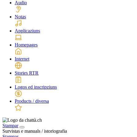
Audio
Notas
Applicaziuns
Homepages
Internet
Stories RTR
Logos ed inscripziuns
Products / diversa
Stampar
Survistas e manuals / istoriografia
Stampar