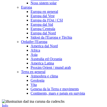
Noss sistem solar
Europa
Europa en general
Europa dal Vest
Europa da l'Ost / CSI
Europa dal Sid
Europa Centrala
Europa dal Nord
Sidost da l'Europa e Tirchia
Ordaifer l'Europa
America dal Nord
Africa
Asia
Australia ed Oceania
America Latina
Proxim Orient / mund arab
Terra en general
Atmosfera e clima
Geologia
Vita
Genesa da la Terra e moviments
Continents, mars e pajais en survista
Info