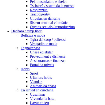
Pel, musculatura e skelet
Tscharvè / sistem da la gnerva
Respiraziun
Tract digestiv
Circulaziun dal sang
Sistem ormonal e limfatic
Organs sexuals / reproducziun
Dachasa / temp liber
Bellezza e moda
Tgira dal corp / bellezza
Vestgadira e moda
Tegnairchasa
Chasa ed abitar
Provediment e dismessa
Assicuranzas e finanzas
Portal da privels
Hobis
Sport
Ulteriurs hobis
Viandar
Animals da chasa
En iert ed en cuschina
Cuschinar
Vivonda da basa
Lavur en iert