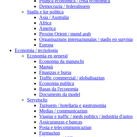
Politica economica / crisa economica
Democrazia / federalissem
Stadis e lur politica
Asia / Australia
Africa
America
Proxim Orient / mund arab
Organisaziuns internaziunalas / stadis en survista
Europa
Economia / tecnologia
Economia en general
Economia da manaschi
Martgà
Finanzas e bursa
Traffic commerzial / globalisaziun
Economia publica
Basas da l'economia
Documents da model
Servetschs
Turissem / hotellaria e gastronomia
Medias / communicaziun
Viagiar e traffic / meds publics / industria d'autos
Assicuranzas e bancas
Posta e telecommunicaziun
Furmaziun