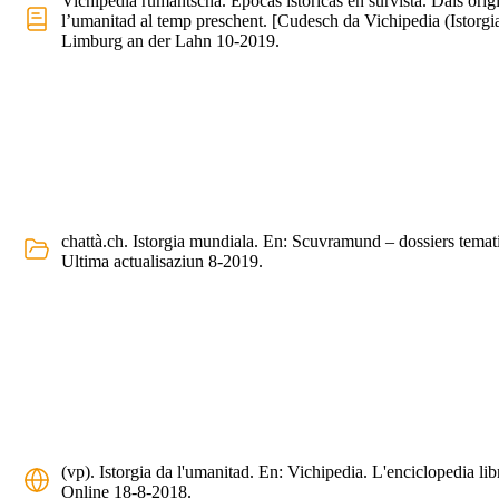
Vichipedia rumantscha. Epocas istoricas en survista. Dals orig
l’umanitad al temp preschent. [Cudesch da Vichipedia (Istorgia
Limburg an der Lahn 10-2019.
chattà.ch. Istorgia mundiala. En: Scuvramund – dossiers temati
Ultima actualisaziun 8-2019.
(vp). Istorgia da l'umanitad. En: Vichipedia. L'enciclopedia lib
Online 18-8-2018.