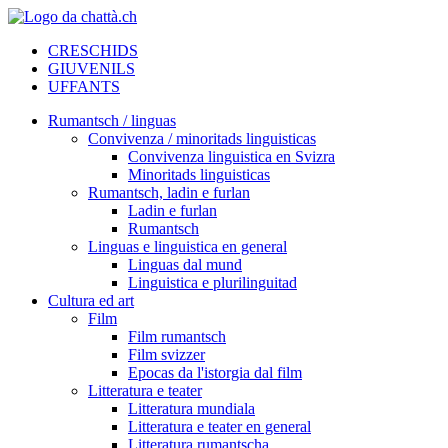
CRESCHIDS
GIUVENILS
UFFANTS
Rumantsch / linguas
Convivenza / minoritads linguisticas
Convivenza linguistica en Svizra
Minoritads linguisticas
Rumantsch, ladin e furlan
Ladin e furlan
Rumantsch
Linguas e linguistica en general
Linguas dal mund
Linguistica e plurilinguitad
Cultura ed art
Film
Film rumantsch
Film svizzer
Epocas da l'istorgia dal film
Litteratura e teater
Litteratura mundiala
Litteratura e teater en general
Litteratura rumantscha