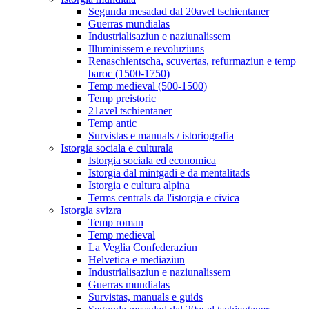
Segunda mesadad dal 20avel tschientaner
Guerras mundialas
Industrialisaziun e naziunalissem
Illuminissem e revoluziuns
Renaschientscha, scuvertas, refurmaziun e temp
baroc (1500-1750)
Temp medieval (500-1500)
Temp preistoric
21avel tschientaner
Temp antic
Survistas e manuals / istoriografia
Istorgia sociala e culturala
Istorgia sociala ed economica
Istorgia dal mintgadi e da mentalitads
Istorgia e cultura alpina
Terms centrals da l'istorgia e civica
Istorgia svizra
Temp roman
Temp medieval
La Veglia Confederaziun
Helvetica e mediaziun
Industrialisaziun e naziunalissem
Guerras mundialas
Survistas, manuals e guids