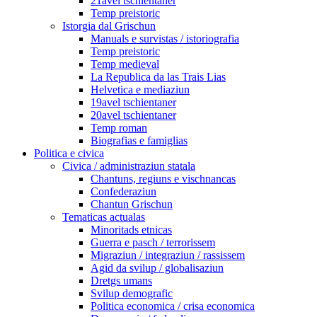
21avel tschientaner
Temp preistoric
Istorgia dal Grischun
Manuals e survistas / istoriografia
Temp preistoric
Temp medieval
La Republica da las Trais Lias
Helvetica e mediaziun
19avel tschientaner
20avel tschientaner
Temp roman
Biografias e famiglias
Politica e civica
Civica / administraziun statala
Chantuns, regiuns e vischnancas
Confederaziun
Chantun Grischun
Tematicas actualas
Minoritads etnicas
Guerra e pasch / terrorissem
Migraziun / integraziun / rassissem
Agid da svilup / globalisaziun
Dretgs umans
Svilup demografic
Politica economica / crisa economica