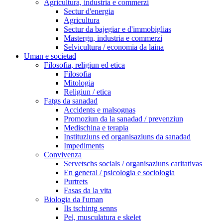
Agricultura, industria e commerzi
Sectur d'energia
Agricultura
Sectur da bajegiar e d'immobiglias
Mastergn, industria e commerzi
Selvicultura / economia da laina
Uman e societad
Filosofia, religiun ed etica
Filosofia
Mitologia
Religiun / etica
Fatgs da sanadad
Accidents e malsognas
Promoziun da la sanadad / prevenziun
Medischina e terapia
Instituziuns ed organisaziuns da sanadad
Impediments
Convivenza
Servetschs socials / organisaziuns caritativas
En general / psicologia e sociologia
Purtrets
Fasas da la vita
Biologia da l'uman
Ils tschintg senns
Pel, musculatura e skelet