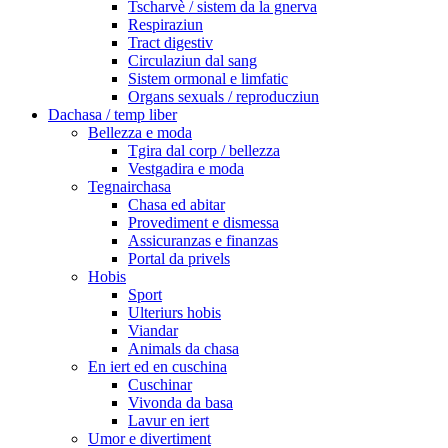
Tscharvè / sistem da la gnerva
Respiraziun
Tract digestiv
Circulaziun dal sang
Sistem ormonal e limfatic
Organs sexuals / reproducziun
Dachasa / temp liber
Bellezza e moda
Tgira dal corp / bellezza
Vestgadira e moda
Tegnairchasa
Chasa ed abitar
Provediment e dismessa
Assicuranzas e finanzas
Portal da privels
Hobis
Sport
Ulteriurs hobis
Viandar
Animals da chasa
En iert ed en cuschina
Cuschinar
Vivonda da basa
Lavur en iert
Umor e divertiment