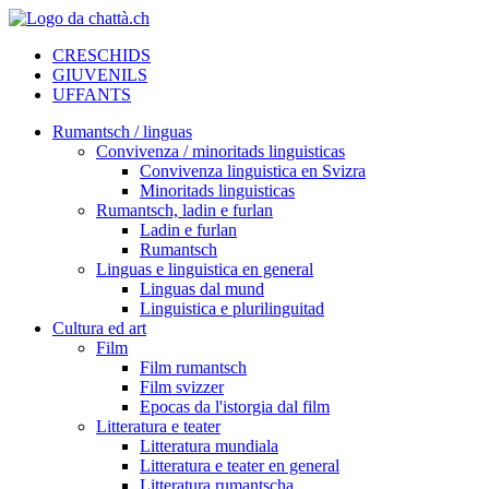
CRESCHIDS
GIUVENILS
UFFANTS
Rumantsch / linguas
Convivenza / minoritads linguisticas
Convivenza linguistica en Svizra
Minoritads linguisticas
Rumantsch, ladin e furlan
Ladin e furlan
Rumantsch
Linguas e linguistica en general
Linguas dal mund
Linguistica e plurilinguitad
Cultura ed art
Film
Film rumantsch
Film svizzer
Epocas da l'istorgia dal film
Litteratura e teater
Litteratura mundiala
Litteratura e teater en general
Litteratura rumantscha