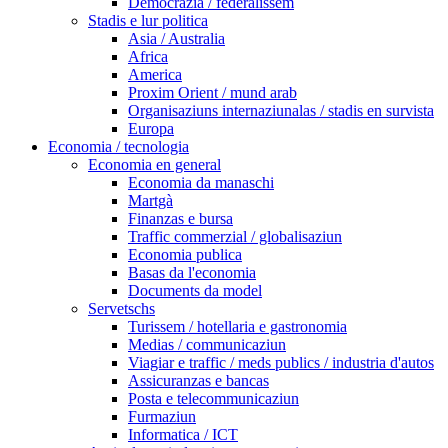
Democrazia / federalissem
Stadis e lur politica
Asia / Australia
Africa
America
Proxim Orient / mund arab
Organisaziuns internaziunalas / stadis en survista
Europa
Economia / tecnologia
Economia en general
Economia da manaschi
Martgà
Finanzas e bursa
Traffic commerzial / globalisaziun
Economia publica
Basas da l'economia
Documents da model
Servetschs
Turissem / hotellaria e gastronomia
Medias / communicaziun
Viagiar e traffic / meds publics / industria d'autos
Assicuranzas e bancas
Posta e telecommunicaziun
Furmaziun
Informatica / ICT