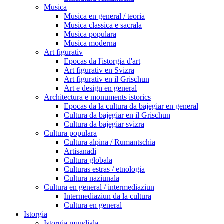
Musica
Musica en general / teoria
Musica classica e sacrala
Musica populara
Musica moderna
Art figurativ
Epocas da l'istorgia d'art
Art figurativ en Svizra
Art figurativ en il Grischun
Art e design en general
Architectura e monuments istorics
Epocas da la cultura da bajegiar en general
Cultura da bajegiar en il Grischun
Cultura da bajegiar svizra
Cultura populara
Cultura alpina / Rumantschia
Artisanadi
Cultura globala
Culturas estras / etnologia
Cultura naziunala
Cultura en general / intermediaziun
Intermediaziun da la cultura
Cultura en general
Istorgia
Istorgia mundiala