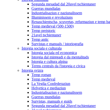
Segunda mesadad dal 20avel tschientaner
Guerras mundialas
Industrialisaziun e naziunalissem
Illuminissem e revoluziuns
Renaschientscha, scuvertas, refurmaziun e temp b
Temp medieval (500-1500)
Temp preistoric
21avel tschientaner
Temp antic
Survistas e manuals / istoriografia
Istorgia sociala e culturala
Istorgia sociala ed economica
Istorgia dal mintgadi e da mentalitads
Istorgia e cultura alpina
Terms centrals da l'istorgia e civica
Istorgia svizra
Temp roman
Temp medieval
La Veglia Confederaziun
Helvetica e mediaziun
Industrialisaziun e naziunalissem
Guerras mundialas
Survistas, manuals e guids
Segunda mesadad dal 20avel tschientaner