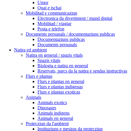
Umor
Quai e tschai
Mobilitad e communicaziun
Electronica da divertiment / mund digital
Mobilitad / viagiar
Posta e telefon
Documents persunals / documentaziuns publicas
Documentaziuns publicas
Documents persunals
Natira ed ambient
Natira en general / spazis vitals
Spazis vitals
Biologia e natira en general
Reservats, parcs da la natira e sendas instructivas
Flurs e plantas
Flurs e plantas en general
Flurs e plantas indigenas
Flurs e plantas exoticas
Animals
Animals exotics
Dinosaurs
Animals indigens
Animals en general
Protecziun da l'ambient
Instituziuns e mesiras da protecziun