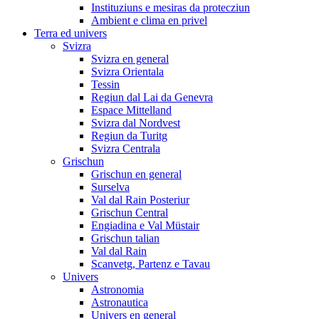
Instituziuns e mesiras da protecziun
Ambient e clima en privel
Terra ed univers
Svizra
Svizra en general
Svizra Orientala
Tessin
Regiun dal Lai da Genevra
Espace Mittelland
Svizra dal Nordvest
Regiun da Turitg
Svizra Centrala
Grischun
Grischun en general
Surselva
Val dal Rain Posteriur
Grischun Central
Engiadina e Val Müstair
Grischun talian
Val dal Rain
Scanvetg, Partenz e Tavau
Univers
Astronomia
Astronautica
Univers en general