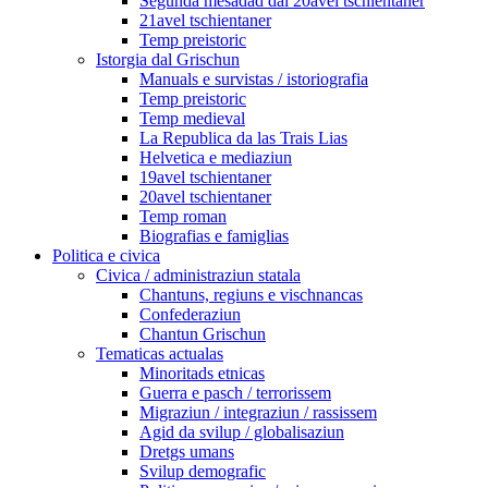
Segunda mesadad dal 20avel tschientaner
21avel tschientaner
Temp preistoric
Istorgia dal Grischun
Manuals e survistas / istoriografia
Temp preistoric
Temp medieval
La Republica da las Trais Lias
Helvetica e mediaziun
19avel tschientaner
20avel tschientaner
Temp roman
Biografias e famiglias
Politica e civica
Civica / administraziun statala
Chantuns, regiuns e vischnancas
Confederaziun
Chantun Grischun
Tematicas actualas
Minoritads etnicas
Guerra e pasch / terrorissem
Migraziun / integraziun / rassissem
Agid da svilup / globalisaziun
Dretgs umans
Svilup demografic