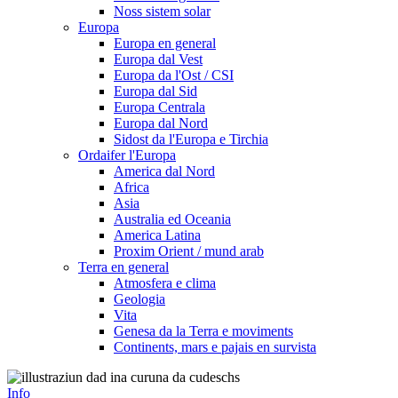
Noss sistem solar
Europa
Europa en general
Europa dal Vest
Europa da l'Ost / CSI
Europa dal Sid
Europa Centrala
Europa dal Nord
Sidost da l'Europa e Tirchia
Ordaifer l'Europa
America dal Nord
Africa
Asia
Australia ed Oceania
America Latina
Proxim Orient / mund arab
Terra en general
Atmosfera e clima
Geologia
Vita
Genesa da la Terra e moviments
Continents, mars e pajais en survista
Info