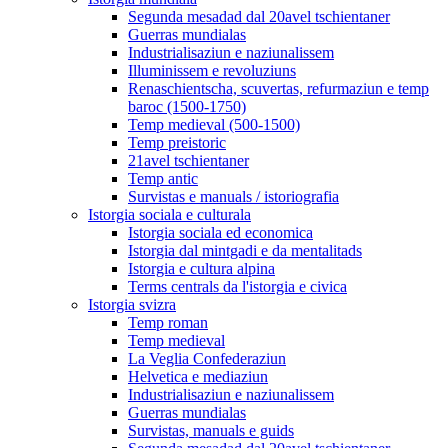
Segunda mesadad dal 20avel tschientaner
Guerras mundialas
Industrialisaziun e naziunalissem
Illuminissem e revoluziuns
Renaschientscha, scuvertas, refurmaziun e temp
baroc (1500-1750)
Temp medieval (500-1500)
Temp preistoric
21avel tschientaner
Temp antic
Survistas e manuals / istoriografia
Istorgia sociala e culturala
Istorgia sociala ed economica
Istorgia dal mintgadi e da mentalitads
Istorgia e cultura alpina
Terms centrals da l'istorgia e civica
Istorgia svizra
Temp roman
Temp medieval
La Veglia Confederaziun
Helvetica e mediaziun
Industrialisaziun e naziunalissem
Guerras mundialas
Survistas, manuals e guids