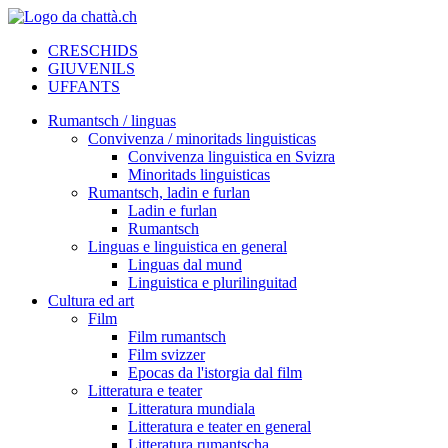
CRESCHIDS
GIUVENILS
UFFANTS
Rumantsch / linguas
Convivenza / minoritads linguisticas
Convivenza linguistica en Svizra
Minoritads linguisticas
Rumantsch, ladin e furlan
Ladin e furlan
Rumantsch
Linguas e linguistica en general
Linguas dal mund
Linguistica e plurilinguitad
Cultura ed art
Film
Film rumantsch
Film svizzer
Epocas da l'istorgia dal film
Litteratura e teater
Litteratura mundiala
Litteratura e teater en general
Litteratura rumantscha