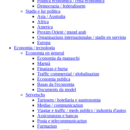
Politica economica / crisa economica
Democrazia / federalissem
Stadis e lur politica
Asia / Australia
Africa
America
Proxim Orient / mund arab
Organisaziuns internaziunalas / stadis en survista
Europa
Economia / tecnologia
Economia en general
Economia da manaschi
Martgà
Finanzas e bursa
Traffic commerzial / globalisaziun
Economia publica
Basas da l'economia
Documents da model
Servetschs
Turissem / hotellaria e gastronomia
Medias / communicaziun
Viagiar e traffic / meds publics / industria d'autos
Assicuranzas e bancas
Posta e telecommunicaziun
Furmaziun