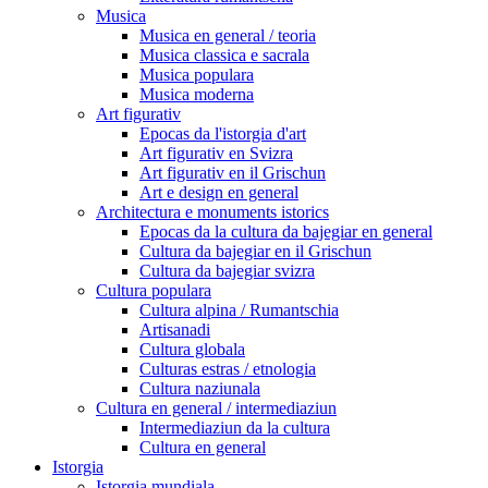
Musica
Musica en general / teoria
Musica classica e sacrala
Musica populara
Musica moderna
Art figurativ
Epocas da l'istorgia d'art
Art figurativ en Svizra
Art figurativ en il Grischun
Art e design en general
Architectura e monuments istorics
Epocas da la cultura da bajegiar en general
Cultura da bajegiar en il Grischun
Cultura da bajegiar svizra
Cultura populara
Cultura alpina / Rumantschia
Artisanadi
Cultura globala
Culturas estras / etnologia
Cultura naziunala
Cultura en general / intermediaziun
Intermediaziun da la cultura
Cultura en general
Istorgia
Istorgia mundiala