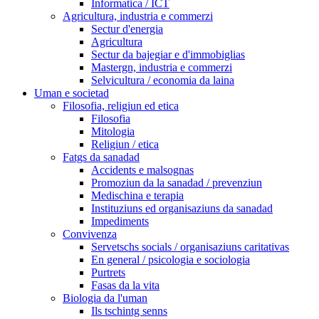
Informatica / ICT
Agricultura, industria e commerzi
Sectur d'energia
Agricultura
Sectur da bajegiar e d'immobiglias
Mastergn, industria e commerzi
Selvicultura / economia da laina
Uman e societad
Filosofia, religiun ed etica
Filosofia
Mitologia
Religiun / etica
Fatgs da sanadad
Accidents e malsognas
Promoziun da la sanadad / prevenziun
Medischina e terapia
Instituziuns ed organisaziuns da sanadad
Impediments
Convivenza
Servetschs socials / organisaziuns caritativas
En general / psicologia e sociologia
Purtrets
Fasas da la vita
Biologia da l'uman
Ils tschintg senns