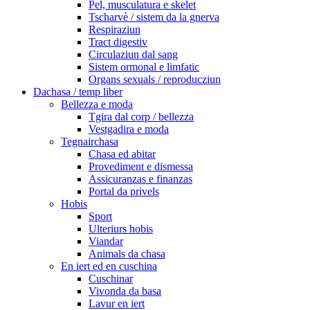
Pel, musculatura e skelet
Tscharvè / sistem da la gnerva
Respiraziun
Tract digestiv
Circulaziun dal sang
Sistem ormonal e limfatic
Organs sexuals / reproducziun
Dachasa / temp liber
Bellezza e moda
Tgira dal corp / bellezza
Vestgadira e moda
Tegnairchasa
Chasa ed abitar
Provediment e dismessa
Assicuranzas e finanzas
Portal da privels
Hobis
Sport
Ulteriurs hobis
Viandar
Animals da chasa
En iert ed en cuschina
Cuschinar
Vivonda da basa
Lavur en iert