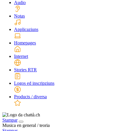
Audio
Notas
Applicaziuns
Homepages
Internet
Stories RTR
Logos ed inscripziuns
Products / diversa
Stampar
Musica en general / teoria
Stampar