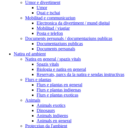
Umor e divertiment
Umor
Quai e tschai
Mobilitad e communicaziun
Electronica da divertiment / mund digital
Mobilitad / viagiar
Posta e telefon
Documents persunals / documentaziuns publicas
Documentaziuns publicas
Documents persunals
Natira ed ambient
Natira en general / spazis vitals
Spazis vitals
Biologia e natira en general
Reservats, parcs da la natira e sendas instructivas
Flurs e plantas
Flurs e plantas en general
Flurs e plantas indigenas
Flurs e plantas exoticas
Animals
Animals exotics
Dinosaurs
Animals indigens
Animals en general
Protecziun da l'ambient