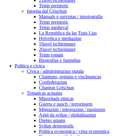
21avel tschientaner
Temp preistoric
Istorgia dal Grischun
Manuals e survistas / istoriografia
Temp preistoric
Temp medieval
La Republica da las Trais Lias
Helvetica e mediaziun
19avel tschientaner
20avel tschientaner
Temp roman
Biografias e famiglias
Politica e civica
Civica / administraziun statala
Chantuns, regiuns e vischnancas
Confederaziun
Chantun Grischun
Tematicas actualas
Minoritads etnicas
Guerra e pasch / terrorissem
Migraziun / integraziun / rassissem
Agid da svilup / globalisaziun
Dretgs umans
Svilup demografic
Politica economica / crisa economica