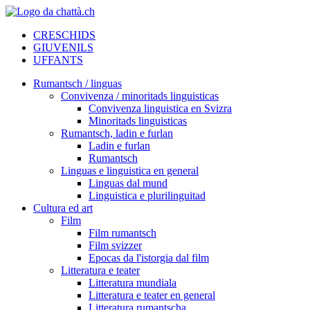
CRESCHIDS
GIUVENILS
UFFANTS
Rumantsch / linguas
Convivenza / minoritads linguisticas
Convivenza linguistica en Svizra
Minoritads linguisticas
Rumantsch, ladin e furlan
Ladin e furlan
Rumantsch
Linguas e linguistica en general
Linguas dal mund
Linguistica e plurilinguitad
Cultura ed art
Film
Film rumantsch
Film svizzer
Epocas da l'istorgia dal film
Litteratura e teater
Litteratura mundiala
Litteratura e teater en general
Litteratura rumantscha