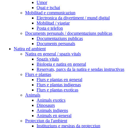
Umor
Quai e tschai
Mobilitad e communicaziun
Electronica da divertiment / mund digital
Mobilitad / viagiar
Posta e telefon
Documents persunals / documentaziuns publicas
Documentaziuns publicas
Documents persunals
Natira ed ambient
Natira en general / spazis vitals
Spazis vitals
Biologia e natira en general
Reservats, parcs da la natira e sendas instructivas
Flurs e plantas
Flurs e plantas en general
Flurs e plantas indigenas
Flurs e plantas exoticas
Animals
Animals exotics
Dinosaurs
Animals indigens
Animals en general
Protecziun da l'ambient
Instituziuns e mesiras da protecziun