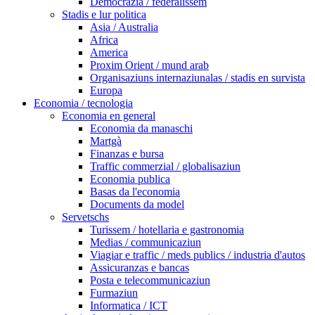
Democrazia / federalissem
Stadis e lur politica
Asia / Australia
Africa
America
Proxim Orient / mund arab
Organisaziuns internaziunalas / stadis en survista
Europa
Economia / tecnologia
Economia en general
Economia da manaschi
Martgà
Finanzas e bursa
Traffic commerzial / globalisaziun
Economia publica
Basas da l'economia
Documents da model
Servetschs
Turissem / hotellaria e gastronomia
Medias / communicaziun
Viagiar e traffic / meds publics / industria d'autos
Assicuranzas e bancas
Posta e telecommunicaziun
Furmaziun
Informatica / ICT