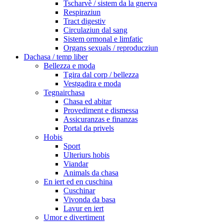
Tscharvè / sistem da la gnerva
Respiraziun
Tract digestiv
Circulaziun dal sang
Sistem ormonal e limfatic
Organs sexuals / reproducziun
Dachasa / temp liber
Bellezza e moda
Tgira dal corp / bellezza
Vestgadira e moda
Tegnairchasa
Chasa ed abitar
Provediment e dismessa
Assicuranzas e finanzas
Portal da privels
Hobis
Sport
Ulteriurs hobis
Viandar
Animals da chasa
En iert ed en cuschina
Cuschinar
Vivonda da basa
Lavur en iert
Umor e divertiment