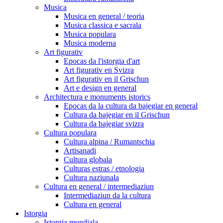
Musica
Musica en general / teoria
Musica classica e sacrala
Musica populara
Musica moderna
Art figurativ
Epocas da l'istorgia d'art
Art figurativ en Svizra
Art figurativ en il Grischun
Art e design en general
Architectura e monuments istorics
Epocas da la cultura da bajegiar en general
Cultura da bajegiar en il Grischun
Cultura da bajegiar svizra
Cultura populara
Cultura alpina / Rumantschia
Artisanadi
Cultura globala
Culturas estras / etnologia
Cultura naziunala
Cultura en general / intermediaziun
Intermediaziun da la cultura
Cultura en general
Istorgia
Istorgia mundiala