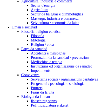
Agricultura, industria e commerzi
Sectur d'energia
Agricultura
Sectur da bajegiar e d'immobiglias
Mastergn, industria e commerzi
Selvicultura / economia da laina
Uman e societad
Filosofia, religiun ed etica
Filosofia
Mitologia
Religiun / etica
Fatgs da sanadad
Accidents e malsognas
Promoziun da la sanadad / prevenziun
Medischina e terapia
Instituziuns ed organisaziuns da sanadad
Impediments
Convivenza
Servetschs socials / organisaziuns caritativas
En general / psicologia e sociologia
Purtrets
Fasas da la vita
Biologia da l'uman
Ils tschintg senns
Pel, musculatura e skelet