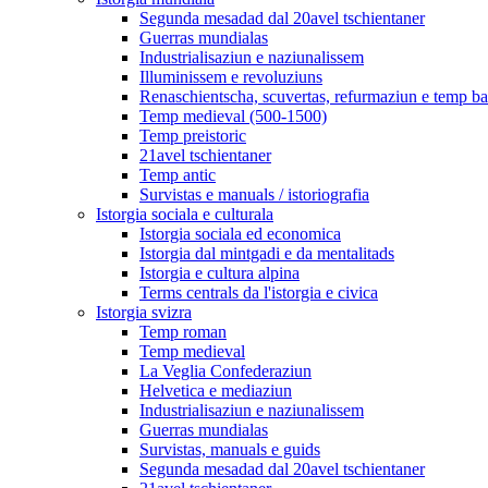
Segunda mesadad dal 20avel tschientaner
Guerras mundialas
Industrialisaziun e naziunalissem
Illuminissem e revoluziuns
Renaschientscha, scuvertas, refurmaziun e temp b
Temp medieval (500-1500)
Temp preistoric
21avel tschientaner
Temp antic
Survistas e manuals / istoriografia
Istorgia sociala e culturala
Istorgia sociala ed economica
Istorgia dal mintgadi e da mentalitads
Istorgia e cultura alpina
Terms centrals da l'istorgia e civica
Istorgia svizra
Temp roman
Temp medieval
La Veglia Confederaziun
Helvetica e mediaziun
Industrialisaziun e naziunalissem
Guerras mundialas
Survistas, manuals e guids
Segunda mesadad dal 20avel tschientaner