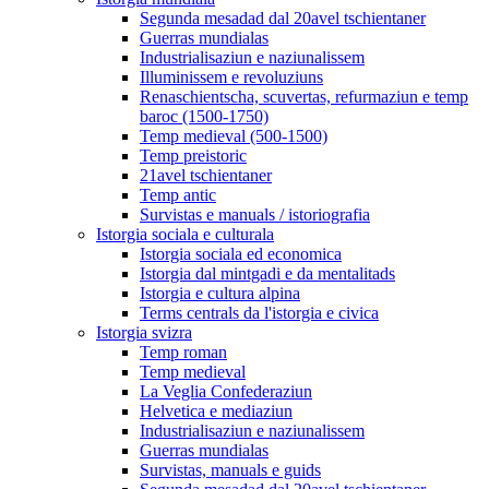
Segunda mesadad dal 20avel tschientaner
Guerras mundialas
Industrialisaziun e naziunalissem
Illuminissem e revoluziuns
Renaschientscha, scuvertas, refurmaziun e temp
baroc (1500-1750)
Temp medieval (500-1500)
Temp preistoric
21avel tschientaner
Temp antic
Survistas e manuals / istoriografia
Istorgia sociala e culturala
Istorgia sociala ed economica
Istorgia dal mintgadi e da mentalitads
Istorgia e cultura alpina
Terms centrals da l'istorgia e civica
Istorgia svizra
Temp roman
Temp medieval
La Veglia Confederaziun
Helvetica e mediaziun
Industrialisaziun e naziunalissem
Guerras mundialas
Survistas, manuals e guids