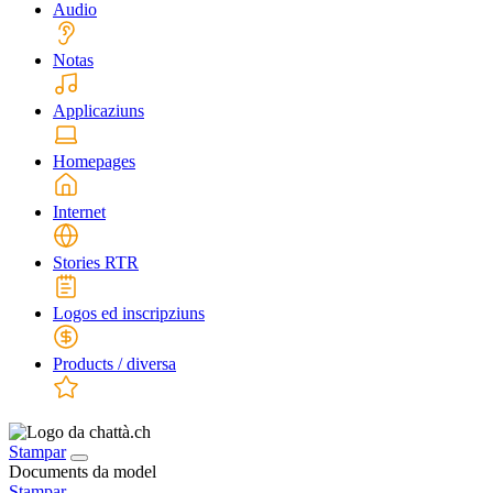
Audio
Notas
Applicaziuns
Homepages
Internet
Stories RTR
Logos ed inscripziuns
Products / diversa
Stampar
Documents da model
Stampar