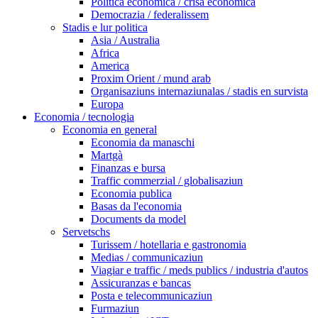
Politica economica / crisa economica
Democrazia / federalissem
Stadis e lur politica
Asia / Australia
Africa
America
Proxim Orient / mund arab
Organisaziuns internaziunalas / stadis en survista
Europa
Economia / tecnologia
Economia en general
Economia da manaschi
Martgà
Finanzas e bursa
Traffic commerzial / globalisaziun
Economia publica
Basas da l'economia
Documents da model
Servetschs
Turissem / hotellaria e gastronomia
Medias / communicaziun
Viagiar e traffic / meds publics / industria d'autos
Assicuranzas e bancas
Posta e telecommunicaziun
Furmaziun