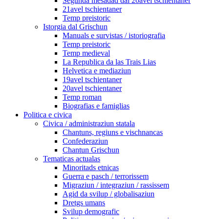
Segunda mesadad dal 20avel tschientaner
21avel tschientaner
Temp preistoric
Istorgia dal Grischun
Manuals e survistas / istoriografia
Temp preistoric
Temp medieval
La Republica da las Trais Lias
Helvetica e mediaziun
19avel tschientaner
20avel tschientaner
Temp roman
Biografias e famiglias
Politica e civica
Civica / administraziun statala
Chantuns, regiuns e vischnancas
Confederaziun
Chantun Grischun
Tematicas actualas
Minoritads etnicas
Guerra e pasch / terrorissem
Migraziun / integraziun / rassissem
Agid da svilup / globalisaziun
Dretgs umans
Svilup demografic