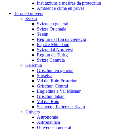
Instituziuns e mesiras da protecziun
Ambient e clima en privel
Terra ed univers
Svizra
Svizra en general
Svizra Orientala
Tessin
Regiun dal Lai da Genevra
Espace Mittelland
Svizra dal Nordvest
Regiun da Turitg
Svizra Centrala
Grischun
Grischun en general
Surselva
Val dal Rain Posteriur
Grischun Central
Engiadina e Val Müstair
Grischun talian
Val dal Rain
Scanvetg, Partenz e Tavau
Univers
Astronomia
Astronautica
Univers en general