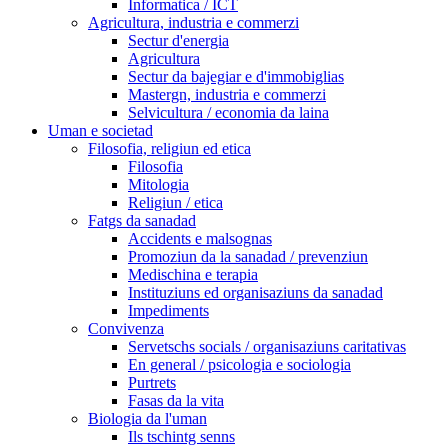
Informatica / ICT
Agricultura, industria e commerzi
Sectur d'energia
Agricultura
Sectur da bajegiar e d'immobiglias
Mastergn, industria e commerzi
Selvicultura / economia da laina
Uman e societad
Filosofia, religiun ed etica
Filosofia
Mitologia
Religiun / etica
Fatgs da sanadad
Accidents e malsognas
Promoziun da la sanadad / prevenziun
Medischina e terapia
Instituziuns ed organisaziuns da sanadad
Impediments
Convivenza
Servetschs socials / organisaziuns caritativas
En general / psicologia e sociologia
Purtrets
Fasas da la vita
Biologia da l'uman
Ils tschintg senns