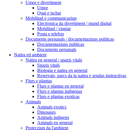
Umor e divertiment
Umor
Quai e tschai
Mobilitad e communicaziun
Electronica da divertiment / mund digital
Mobilitad / viagiar
Posta e telefon
Documents persunals / documentaziuns publicas
Documentaziuns publicas
Documents persunals
Natira ed ambient
Natira en general / spazis vitals
Spazis vitals
Biologia e natira en general
Reservats, parcs da la natira e sendas instructivas
Flurs e plantas
Flurs e plantas en general
Flurs e plantas indigenas
Flurs e plantas exoticas
Animals
Animals exotics
Dinosaurs
Animals indigens
Animals en general
Protecziun da l'ambient