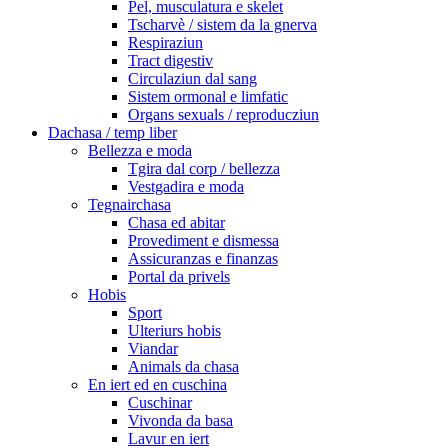
Pel, musculatura e skelet
Tscharvè / sistem da la gnerva
Respiraziun
Tract digestiv
Circulaziun dal sang
Sistem ormonal e limfatic
Organs sexuals / reproducziun
Dachasa / temp liber
Bellezza e moda
Tgira dal corp / bellezza
Vestgadira e moda
Tegnairchasa
Chasa ed abitar
Provediment e dismessa
Assicuranzas e finanzas
Portal da privels
Hobis
Sport
Ulteriurs hobis
Viandar
Animals da chasa
En iert ed en cuschina
Cuschinar
Vivonda da basa
Lavur en iert