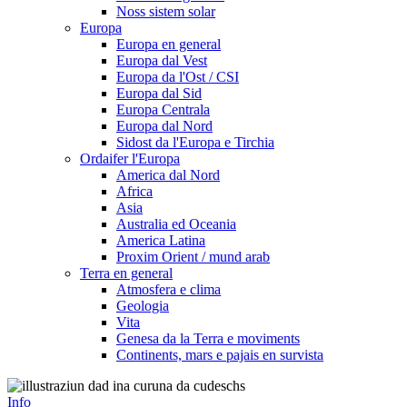
Noss sistem solar
Europa
Europa en general
Europa dal Vest
Europa da l'Ost / CSI
Europa dal Sid
Europa Centrala
Europa dal Nord
Sidost da l'Europa e Tirchia
Ordaifer l'Europa
America dal Nord
Africa
Asia
Australia ed Oceania
America Latina
Proxim Orient / mund arab
Terra en general
Atmosfera e clima
Geologia
Vita
Genesa da la Terra e moviments
Continents, mars e pajais en survista
Info