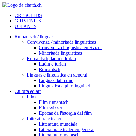
CRESCHIDS
GIUVENILS
UFFANTS
Rumantsch / linguas
Convivenza / minoritads linguisticas
Convivenza linguistica en Svizra
Minoritads linguisticas
Rumantsch, ladin e furlan
Ladin e furlan
Rumantsch
Linguas e linguistica en general
Linguas dal mund
Linguistica e plurilinguitad
Cultura ed art
Film
Film rumantsch
Film svizzer
Epocas da l'istorgia dal film
Litteratura e teater
Litteratura mundiala
Litteratura e teater en general
Litteratura rumantscha