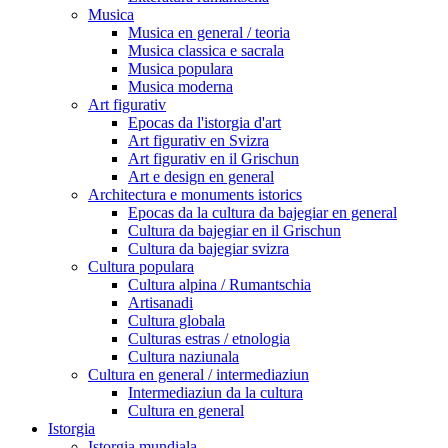
Musica
Musica en general / teoria
Musica classica e sacrala
Musica populara
Musica moderna
Art figurativ
Epocas da l'istorgia d'art
Art figurativ en Svizra
Art figurativ en il Grischun
Art e design en general
Architectura e monuments istorics
Epocas da la cultura da bajegiar en general
Cultura da bajegiar en il Grischun
Cultura da bajegiar svizra
Cultura populara
Cultura alpina / Rumantschia
Artisanadi
Cultura globala
Culturas estras / etnologia
Cultura naziunala
Cultura en general / intermediaziun
Intermediaziun da la cultura
Cultura en general
Istorgia
Istorgia mundiala