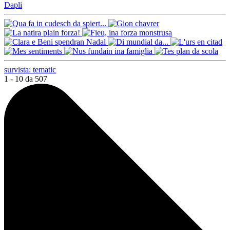
Dapli
survista: tematic
1 - 10 da 507