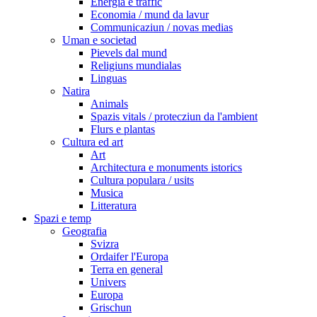
Energia e traffic
Economia / mund da lavur
Communicaziun / novas medias
Uman e societad
Pievels dal mund
Religiuns mundialas
Linguas
Natira
Animals
Spazis vitals / protecziun da l'ambient
Flurs e plantas
Cultura ed art
Art
Architectura e monuments istorics
Cultura populara / usits
Musica
Litteratura
Spazi e temp
Geografia
Svizra
Ordaifer l'Europa
Terra en general
Univers
Europa
Grischun