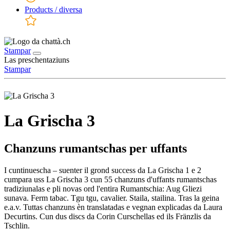
Products / diversa
Stampar
Las preschentaziuns
Stampar
La Grischa 3
Chanzuns rumantschas per uffants
I cuntinuescha – suenter il grond success da La Grischa 1 e 2
cumpara uss La Grischa 3 cun 55 chanzuns d'uffants rumantschas
tradiziunalas e pli novas ord l'entira Rumantschia: Aug Gliezi
sunava. Ferm tabac. Tgu tgu, cavalier. Staila, stailina. Tras la geina
e.a.v. Tuttas chanzuns èn translatadas e vegnan explicadas da Laura
Decurtins. Cun dus discs da Corin Curschellas ed ils Fränzlis da
Tschlin.