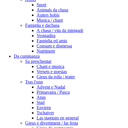
Sport
Animals da chasa
Auters hobis
Musica / chant
Famiglia e dachasa
A chasa / vita da mintgadi
Vestgadira
Famiglia ed amis
Consum e dismessa
Nutriment
Da cuminanza
Sa preschentar
Chant e musica
Versets e poesias
Gieus da rolla / teater
Tras l'onn
Advent e Nadal
Primavaira / Pasca
Atun
Stad
Enviern
Tschaiver
Las stagiuns en general
Gieus e divertiment / far festa