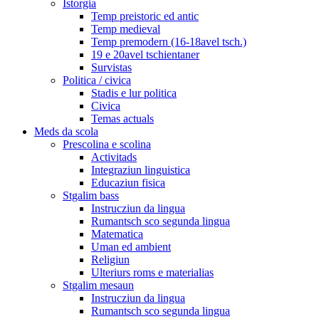
Istorgia
Temp preistoric ed antic
Temp medieval
Temp premodern (16-18avel tsch.)
19 e 20avel tschientaner
Survistas
Politica / civica
Stadis e lur politica
Civica
Temas actuals
Meds da scola
Prescolina e scolina
Activitads
Integraziun linguistica
Educaziun fisica
Stgalim bass
Instrucziun da lingua
Rumantsch sco segunda lingua
Matematica
Uman ed ambient
Religiun
Ulteriurs roms e materialias
Stgalim mesaun
Instrucziun da lingua
Rumantsch sco segunda lingua