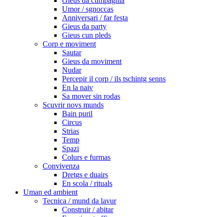
Gieus da cumpagnia
Umor / sgnoccas
Anniversari / far festa
Gieus da party
Gieus cun pleds
Corp e moviment
Sautar
Gieus da moviment
Nudar
Percepir il corp / ils tschintg senns
En la naiv
Sa mover sin rodas
Scuvrir novs munds
Bain puril
Circus
Strias
Temp
Spazi
Colurs e furmas
Convivenza
Dretgs e duairs
En scola / rituals
Uman ed ambient
Tecnica / mund da lavur
Construir / abitar