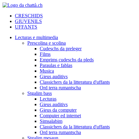
CRESCHIDS
GIUVENILS
UFFANTS
Lecturas e multimedia
Prescolina e scolina
Cudeschs da preleger
Films
Emprims cudeschs da pleds
Paraulas e fablas
Musica
Gieus auditivs
Classichers da la litteratura d'uffants
Ord terra rumantscha
Stgalim bass
Lecturas
Gieus auditivs
Gieus da computer
Computer ed internet
Simsalabim
Classichers da la litteratura d'uffants
Ord terra rumantscha
Stgalim mesaun