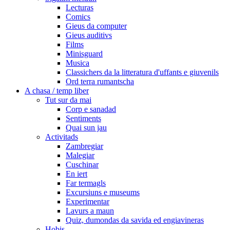
Lecturas
Comics
Gieus da computer
Gieus auditivs
Films
Minisguard
Musica
Classichers da la litteratura d'uffants e giuvenils
Ord terra rumantscha
A chasa / temp liber
Tut sur da mai
Corp e sanadad
Sentiments
Quai sun jau
Activitads
Zambregiar
Malegiar
Cuschinar
En iert
Far termagls
Excursiuns e museums
Experimentar
Lavurs a maun
Quiz, dumondas da savida ed engiavineras
Hobis