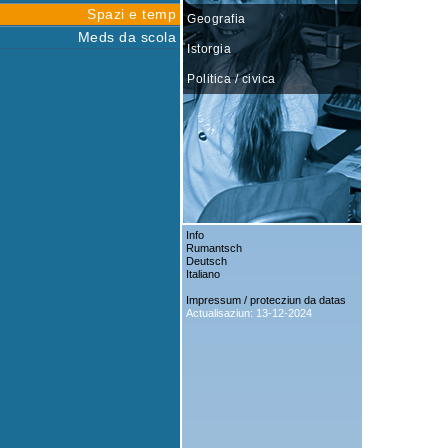
Spazi e temp
Geografia
Meds da scola
Istorgia
Politica / civica
Info
Rumantsch
Deutsch
Italiano
Impressum / protecziun da datas
Actualisaziun: 13-12-2024