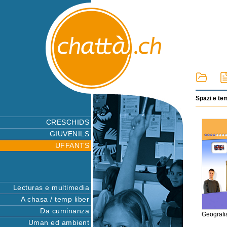
Spazi e te
CRESCHIDS
GIUVENILS
UFFANTS
Lecturas e multimedia
A chasa / temp liber
Da cuminanza
Geografi
Uman ed ambient