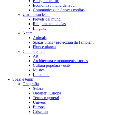
Energia e traffic
Economia / mund da lavur
Communicaziun / novas medias
Uman e societad
Pievels dal mund
Religiuns mundialas
Linguas
Natira
Animals
Spazis vitals / protecziun da l'ambient
Flurs e plantas
Cultura ed art
Art
Architectura e monuments istorics
Cultura populara / usits
Musica
Litteratura
Spazi e temp
Geografia
Svizra
Ordaifer l'Europa
Terra en general
Univers
Europa
Grischun