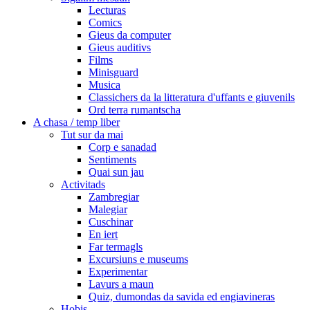
Lecturas
Comics
Gieus da computer
Gieus auditivs
Films
Minisguard
Musica
Classichers da la litteratura d'uffants e giuvenils
Ord terra rumantscha
A chasa / temp liber
Tut sur da mai
Corp e sanadad
Sentiments
Quai sun jau
Activitads
Zambregiar
Malegiar
Cuschinar
En iert
Far termagls
Excursiuns e museums
Experimentar
Lavurs a maun
Quiz, dumondas da savida ed engiavineras
Hobis