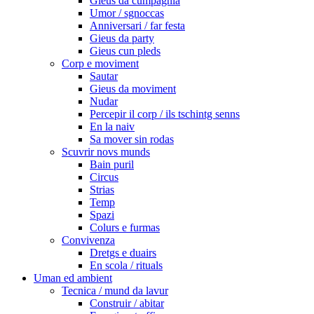
Gieus da cumpagnia
Umor / sgnoccas
Anniversari / far festa
Gieus da party
Gieus cun pleds
Corp e moviment
Sautar
Gieus da moviment
Nudar
Percepir il corp / ils tschintg senns
En la naiv
Sa mover sin rodas
Scuvrir novs munds
Bain puril
Circus
Strias
Temp
Spazi
Colurs e furmas
Convivenza
Dretgs e duairs
En scola / rituals
Uman ed ambient
Tecnica / mund da lavur
Construir / abitar