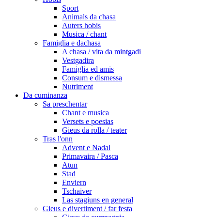
Sport
Animals da chasa
Auters hobis
Musica / chant
Famiglia e dachasa
A chasa / vita da mintgadi
Vestgadira
Famiglia ed amis
Consum e dismessa
Nutriment
Da cuminanza
Sa preschentar
Chant e musica
Versets e poesias
Gieus da rolla / teater
Tras l'onn
Advent e Nadal
Primavaira / Pasca
Atun
Stad
Enviern
Tschaiver
Las stagiuns en general
Gieus e divertiment / far festa