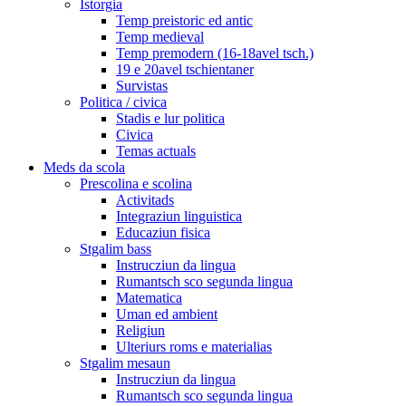
Istorgia
Temp preistoric ed antic
Temp medieval
Temp premodern (16-18avel tsch.)
19 e 20avel tschientaner
Survistas
Politica / civica
Stadis e lur politica
Civica
Temas actuals
Meds da scola
Prescolina e scolina
Activitads
Integraziun linguistica
Educaziun fisica
Stgalim bass
Instrucziun da lingua
Rumantsch sco segunda lingua
Matematica
Uman ed ambient
Religiun
Ulteriurs roms e materialias
Stgalim mesaun
Instrucziun da lingua
Rumantsch sco segunda lingua