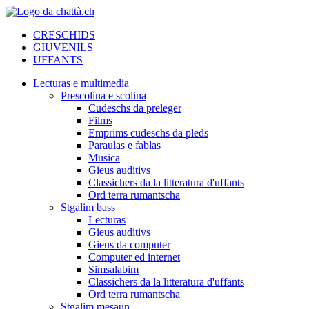
CRESCHIDS
GIUVENILS
UFFANTS
Lecturas e multimedia
Prescolina e scolina
Cudeschs da preleger
Films
Emprims cudeschs da pleds
Paraulas e fablas
Musica
Gieus auditivs
Classichers da la litteratura d'uffants
Ord terra rumantscha
Stgalim bass
Lecturas
Gieus auditivs
Gieus da computer
Computer ed internet
Simsalabim
Classichers da la litteratura d'uffants
Ord terra rumantscha
Stgalim mesaun