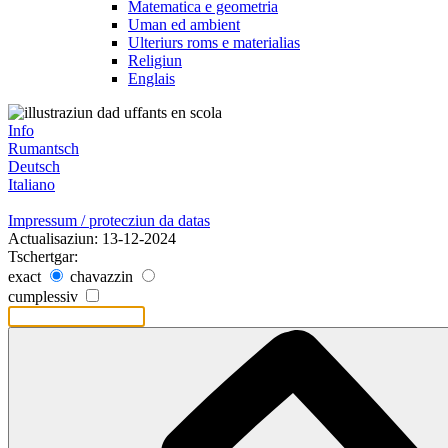
Matematica e geometria
Uman ed ambient
Ulteriurs roms e materialias
Religiun
Englais
Info
Rumantsch
Deutsch
Italiano
Impressum / protecziun da datas
Actualisaziun: 13-12-2024
Tschertgar:
exact
chavazzin
cumplessiv