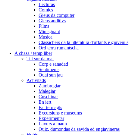
Lecturas
Comics
Gieus da computer
Gieus auditivs
Films
Minisguard
Musica
Classichers da la litteratura d'uffants e giuvenils
Ord terra rumantscha
A chasa / temp liber
Tut sur da mai
Corp e sanadad
Sentiments
Quai sun jau
Activitads
Zambregiar
Malegiar
Cuschinar
En iert
Far termagls
Excursiuns e museums
Experimentar
Lavurs a maun
Quiz, dumondas da savida ed engiavineras
Hobis