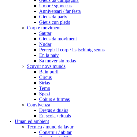
Gieus da cumpagnia
Umor / sgnoccas
Anniversari / far festa
Gieus da party
Gieus cun pleds
Corp e moviment
Sautar
Gieus da moviment
Nudar
Percepir il corp / ils tschintg senns
En la naiv
Sa mover sin rodas
Scuvrir novs munds
Bain puril
Circus
Strias
Temp
Spazi
Colurs e furmas
Convivenza
Dretgs e duairs
En scola / rituals
Uman ed ambient
Tecnica / mund da lavur
Construir / abitar