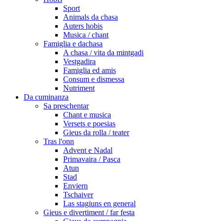
Sport
Animals da chasa
Auters hobis
Musica / chant
Famiglia e dachasa
A chasa / vita da mintgadi
Vestgadira
Famiglia ed amis
Consum e dismessa
Nutriment
Da cuminanza
Sa preschentar
Chant e musica
Versets e poesias
Gieus da rolla / teater
Tras l'onn
Advent e Nadal
Primavaira / Pasca
Atun
Stad
Enviern
Tschaiver
Las stagiuns en general
Gieus e divertiment / far festa