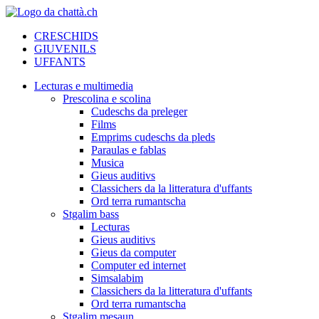
CRESCHIDS
GIUVENILS
UFFANTS
Lecturas e multimedia
Prescolina e scolina
Cudeschs da preleger
Films
Emprims cudeschs da pleds
Paraulas e fablas
Musica
Gieus auditivs
Classichers da la litteratura d'uffants
Ord terra rumantscha
Stgalim bass
Lecturas
Gieus auditivs
Gieus da computer
Computer ed internet
Simsalabim
Classichers da la litteratura d'uffants
Ord terra rumantscha
Stgalim mesaun