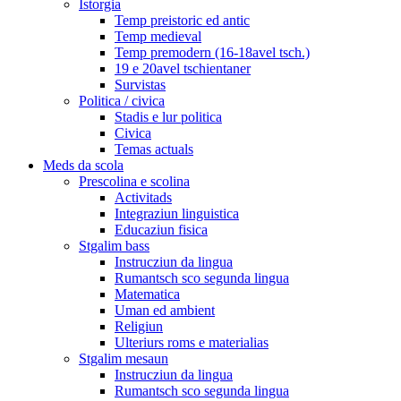
Istorgia
Temp preistoric ed antic
Temp medieval
Temp premodern (16-18avel tsch.)
19 e 20avel tschientaner
Survistas
Politica / civica
Stadis e lur politica
Civica
Temas actuals
Meds da scola
Prescolina e scolina
Activitads
Integraziun linguistica
Educaziun fisica
Stgalim bass
Instrucziun da lingua
Rumantsch sco segunda lingua
Matematica
Uman ed ambient
Religiun
Ulteriurs roms e materialias
Stgalim mesaun
Instrucziun da lingua
Rumantsch sco segunda lingua