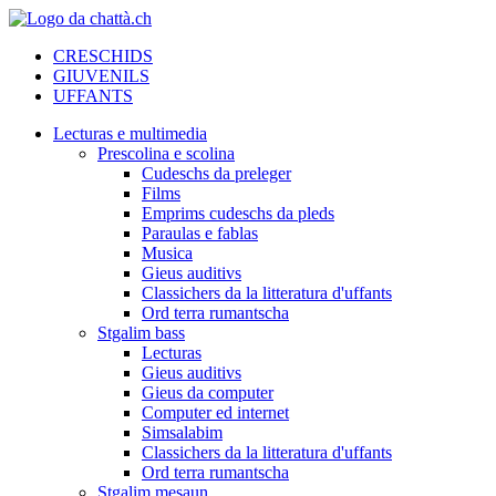
CRESCHIDS
GIUVENILS
UFFANTS
Lecturas e multimedia
Prescolina e scolina
Cudeschs da preleger
Films
Emprims cudeschs da pleds
Paraulas e fablas
Musica
Gieus auditivs
Classichers da la litteratura d'uffants
Ord terra rumantscha
Stgalim bass
Lecturas
Gieus auditivs
Gieus da computer
Computer ed internet
Simsalabim
Classichers da la litteratura d'uffants
Ord terra rumantscha
Stgalim mesaun