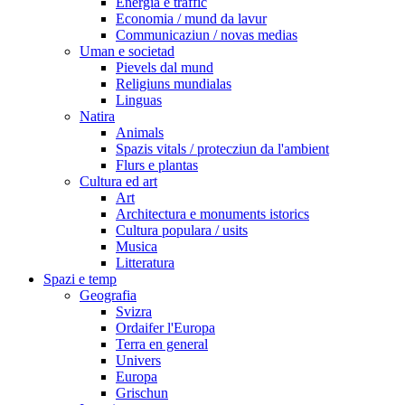
Energia e traffic
Economia / mund da lavur
Communicaziun / novas medias
Uman e societad
Pievels dal mund
Religiuns mundialas
Linguas
Natira
Animals
Spazis vitals / protecziun da l'ambient
Flurs e plantas
Cultura ed art
Art
Architectura e monuments istorics
Cultura populara / usits
Musica
Litteratura
Spazi e temp
Geografia
Svizra
Ordaifer l'Europa
Terra en general
Univers
Europa
Grischun