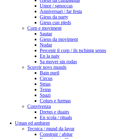
Gieus da cumpagnia
Umor / sgnoccas
Anniversari / far festa
Gieus da party
Gieus cun pleds
Corp e moviment
Sautar
Gieus da moviment
Nudar
Percepir il corp / ils tschintg senns
En la naiv
Sa mover sin rodas
Scuvrir novs munds
Bain puril
Circus
Strias
Temp
Spazi
Colurs e furmas
Convivenza
Dretgs e duairs
En scola / rituals
Uman ed ambient
Tecnica / mund da lavur
Construir / abitar