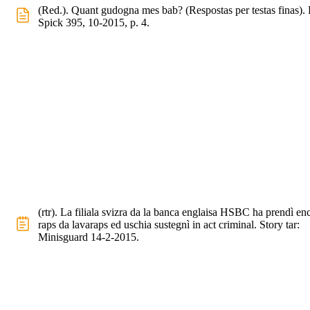
(Red.). Quant gudogna mes bab? (Respostas per testas finas). 
Spick 395, 10-2015, p. 4.
(rtr). La filiala svizra da la banca englaisa HSBC ha prendì en
raps da lavaraps ed uschia sustegnì in act criminal. Story tar:
Minisguard 14-2-2015.