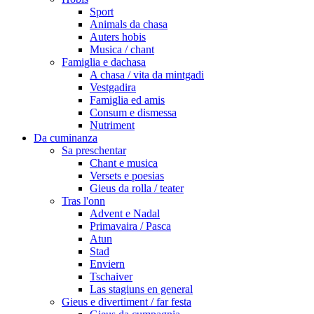
Sport
Animals da chasa
Auters hobis
Musica / chant
Famiglia e dachasa
A chasa / vita da mintgadi
Vestgadira
Famiglia ed amis
Consum e dismessa
Nutriment
Da cuminanza
Sa preschentar
Chant e musica
Versets e poesias
Gieus da rolla / teater
Tras l'onn
Advent e Nadal
Primavaira / Pasca
Atun
Stad
Enviern
Tschaiver
Las stagiuns en general
Gieus e divertiment / far festa