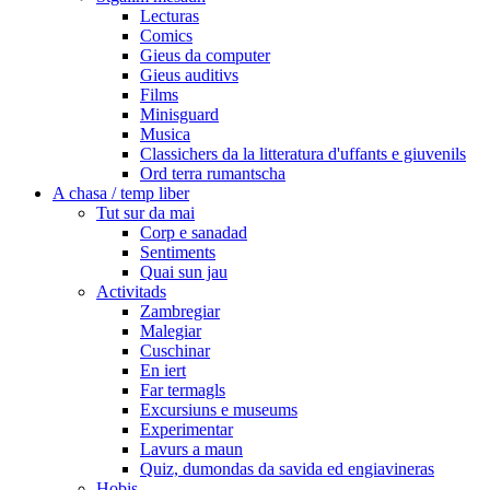
Lecturas
Comics
Gieus da computer
Gieus auditivs
Films
Minisguard
Musica
Classichers da la litteratura d'uffants e giuvenils
Ord terra rumantscha
A chasa / temp liber
Tut sur da mai
Corp e sanadad
Sentiments
Quai sun jau
Activitads
Zambregiar
Malegiar
Cuschinar
En iert
Far termagls
Excursiuns e museums
Experimentar
Lavurs a maun
Quiz, dumondas da savida ed engiavineras
Hobis