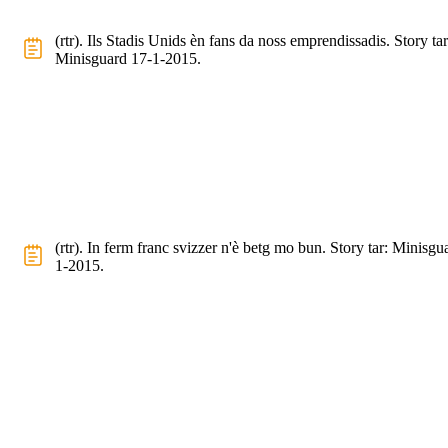
(rtr). Ils Stadis Unids èn fans da noss emprendissadis. Story tar
Minisguard 17-1-2015.
(rtr). In ferm franc svizzer n'è betg mo bun. Story tar: Minisgu
1-2015.