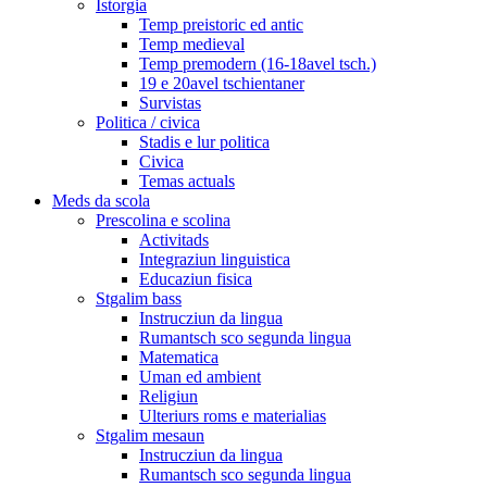
Istorgia
Temp preistoric ed antic
Temp medieval
Temp premodern (16-18avel tsch.)
19 e 20avel tschientaner
Survistas
Politica / civica
Stadis e lur politica
Civica
Temas actuals
Meds da scola
Prescolina e scolina
Activitads
Integraziun linguistica
Educaziun fisica
Stgalim bass
Instrucziun da lingua
Rumantsch sco segunda lingua
Matematica
Uman ed ambient
Religiun
Ulteriurs roms e materialias
Stgalim mesaun
Instrucziun da lingua
Rumantsch sco segunda lingua