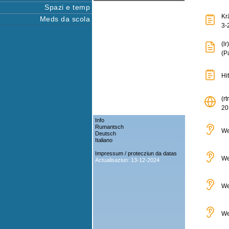
Spazi e temp
Krä
Meds da scola
3-
(l
(P
Hit
(r
20
Info
Rumantsch
We
Deutsch
Italiano
Impressum / protecziun da datas
We
Actualisaziun: 13-12-2024
We
We