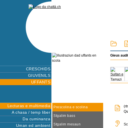
Gieus audi
CRESCHIDS
GIUVENILS
UFFANTS
Lecturas e multimedia
(r
Prescolina e scolina
Qu
A chasa / temp liber
Stgalim bass
Da cuminanza
Stgalim mesaun
Sc
Uman ed ambient