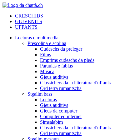
CRESCHIDS
GIUVENILS
UFFANTS
Lecturas e multimedia
Prescolina e scolina
Cudeschs da preleger
Films
Emprims cudeschs da pleds
Paraulas e fablas
Musica
Gieus auditivs
Classichers da la litteratura d'uffants
Ord terra rumantscha
Stgalim bass
Lecturas
Gieus auditivs
Gieus da computer
Computer ed internet
Simsalabim
Classichers da la litteratura d'uffants
Ord terra rumantscha
Stgalim mesaun