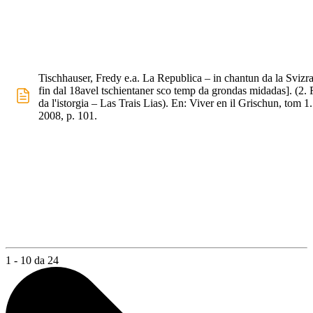
Tischhauser, Fredy e.a. La Republica – in chantun da la Svizra
fin dal 18avel tschientaner sco temp da grondas midadas]. (2. 
da l'istorgia – Las Trais Lias). En: Viver en il Grischun, tom 1
2008, p. 101.
1 - 10 da 24