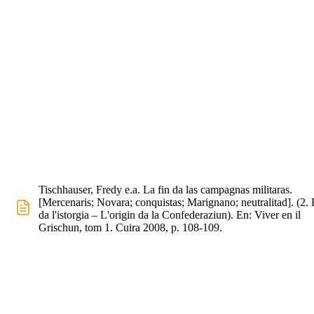
Tischhauser, Fredy e.a. La fin da las campagnas militaras.
[Mercenaris; Novara; conquistas; Marignano; neutralitad]. (2. 
da l'istorgia – L'origin da la Confederaziun). En: Viver en il
Grischun, tom 1. Cuira 2008, p. 108-109.