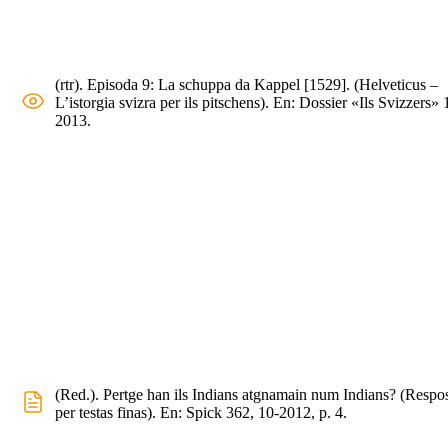
(rtr). Episoda 9: La schuppa da Kappel [1529]. (Helveticus –
L’istorgia svizra per ils pitschens). En: Dossier «Ils Svizzers» 
2013.
(Red.). Pertge han ils Indians atgnamain num Indians? (Respo
per testas finas). En: Spick 362, 10-2012, p. 4.