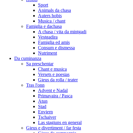
Sport
Animals da chasa
Auters hobis
Musica / chant
Famiglia e dachasa
A chasa / vita da mintgadi
Vestgadira
Famiglia ed amis
Consum e dismessa
Nutriment
Da cuminanza
Sa preschentar
Chant e musica
Versets e poesias
Gieus da rolla / teater
Tras l'onn
Advent e Nadal
Primavaira / Pasca
Atun
Stad
Enviern
Tschaiver
Las stagiuns en general
Gieus e divertiment / far festa