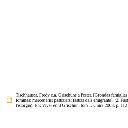
Tischhauser, Fredy e.a. Grischuns a l'ester. [Grondas famiglias
fominas; mercenaris; pastiziers; fastizs dals emigrants]. (2. Fas
l'istorgia). En: Viver en il Grischun, tom 1. Cuira 2008, p. 112