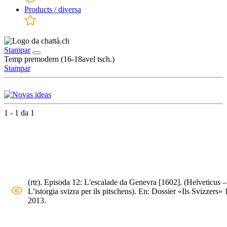
Products / diversa
Stampar
Temp premodern (16-18avel tsch.)
Stampar
1 - 1 da 1
(rtr). Episoda 12: L'escalade da Genevra [1602]. (Helveticus –
L’istorgia svizra per ils pitschens). En: Dossier «Ils Svizzers» 
2013.