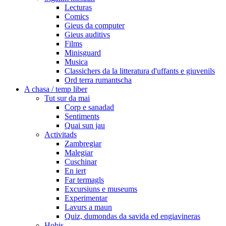
Lecturas
Comics
Gieus da computer
Gieus auditivs
Films
Minisguard
Musica
Classichers da la litteratura d'uffants e giuvenils
Ord terra rumantscha
A chasa / temp liber
Tut sur da mai
Corp e sanadad
Sentiments
Quai sun jau
Activitads
Zambregiar
Malegiar
Cuschinar
En iert
Far termagls
Excursiuns e museums
Experimentar
Lavurs a maun
Quiz, dumondas da savida ed engiavineras
Hobis