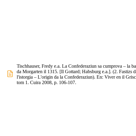
Tischhauser, Fredy e.a. La Confederaziun sa cumprova – la bat
da Morgarten il 1315. [Il Gottard; Habsburg e.a.]. (2. Fastizs d
l'istorgia – L'origin da la Confederaziun). En: Viver en il Gris
tom 1. Cuira 2008, p. 106-107.