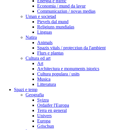
Energia e traffic
Economia / mund da lavur
Communicaziun / novas medias
Uman e societad
Pievels dal mund
Religiuns mundialas
Linguas
Natira
Animals
Spazis vitals / protecziun da l'ambient
Flurs e plantas
Cultura ed art
Art
Architectura e monuments istorics
Cultura populara / usits
Musica
Litteratura
Spazi e temp
Geografia
Svizra
Ordaifer l'Europa
Terra en general
Univers
Europa
Grischun