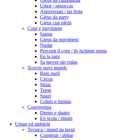
Gieus da cumpagnia
Umor / sgnoccas
Anniversari / far festa
Gieus da party
Gieus cun pleds
Corp e moviment
Sautar
Gieus da moviment
Nudar
Percepir il corp / ils tschintg senns
En la naiv
Sa mover sin rodas
Scuvrir novs munds
Bain puril
Circus
Strias
Temp
Spazi
Colurs e furmas
Convivenza
Dretgs e duairs
En scola / rituals
Uman ed ambient
Tecnica / mund da lavur
Construir / abitar