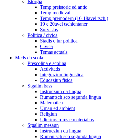
Istorgia
Temp preistoric ed antic
Temp medieval
Temp premodern (16-18avel tsch.)
19 e 20avel tschientaner
Survistas
Politica / civica
Stadis e lur politica
Civica
Temas actuals
Meds da scola
Prescolina e scolina
Activitads
Integraziun linguistica
Educaziun fisica
Stgalim bass
Instrucziun da lingua
Rumantsch sco segunda lingua
Matematica
Uman ed ambient
Religiun
Ulteriurs roms e materialias
Stgalim mesaun
Instrucziun da lingua
Rumantsch sco segunda lingua