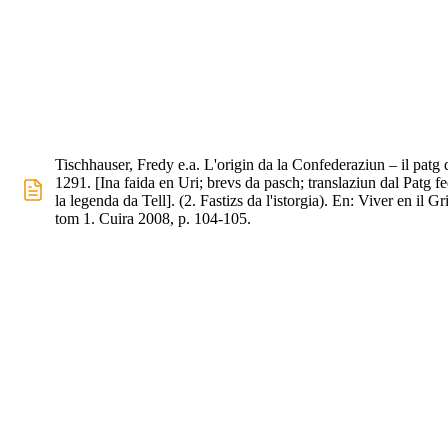
Tischhauser, Fredy e.a. L'origin da la Confederaziun – il patg 
1291. [Ina faida en Uri; brevs da pasch; translaziun dal Patg fe
la legenda da Tell]. (2. Fastizs da l'istorgia). En: Viver en il G
tom 1. Cuira 2008, p. 104-105.