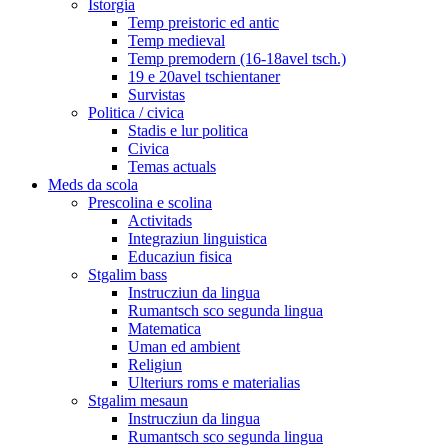
Istorgia
Temp preistoric ed antic
Temp medieval
Temp premodern (16-18avel tsch.)
19 e 20avel tschientaner
Survistas
Politica / civica
Stadis e lur politica
Civica
Temas actuals
Meds da scola
Prescolina e scolina
Activitads
Integraziun linguistica
Educaziun fisica
Stgalim bass
Instrucziun da lingua
Rumantsch sco segunda lingua
Matematica
Uman ed ambient
Religiun
Ulteriurs roms e materialias
Stgalim mesaun
Instrucziun da lingua
Rumantsch sco segunda lingua