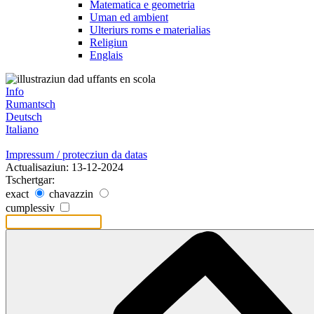
Matematica e geometria
Uman ed ambient
Ulteriurs roms e materialias
Religiun
Englais
Info
Rumantsch
Deutsch
Italiano
Impressum / protecziun da datas
Actualisaziun: 13-12-2024
Tschertgar:
exact
chavazzin
cumplessiv