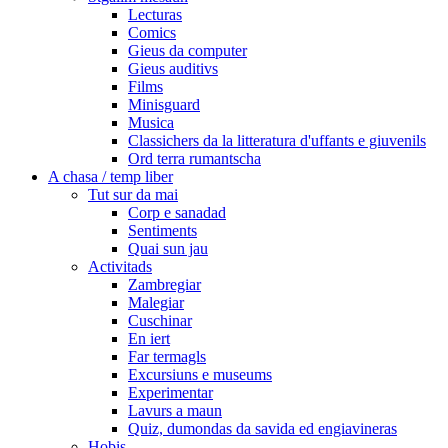
Lecturas
Comics
Gieus da computer
Gieus auditivs
Films
Minisguard
Musica
Classichers da la litteratura d'uffants e giuvenils
Ord terra rumantscha
A chasa / temp liber
Tut sur da mai
Corp e sanadad
Sentiments
Quai sun jau
Activitads
Zambregiar
Malegiar
Cuschinar
En iert
Far termagls
Excursiuns e museums
Experimentar
Lavurs a maun
Quiz, dumondas da savida ed engiavineras
Hobis