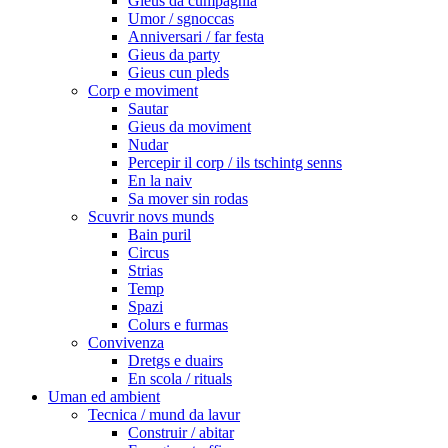
Gieus da cumpagnia
Umor / sgnoccas
Anniversari / far festa
Gieus da party
Gieus cun pleds
Corp e moviment
Sautar
Gieus da moviment
Nudar
Percepir il corp / ils tschintg senns
En la naiv
Sa mover sin rodas
Scuvrir novs munds
Bain puril
Circus
Strias
Temp
Spazi
Colurs e furmas
Convivenza
Dretgs e duairs
En scola / rituals
Uman ed ambient
Tecnica / mund da lavur
Construir / abitar