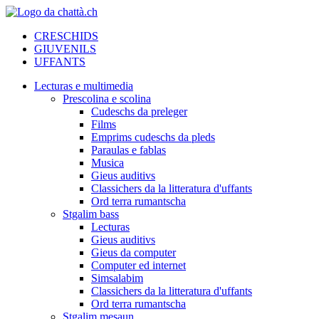
CRESCHIDS
GIUVENILS
UFFANTS
Lecturas e multimedia
Prescolina e scolina
Cudeschs da preleger
Films
Emprims cudeschs da pleds
Paraulas e fablas
Musica
Gieus auditivs
Classichers da la litteratura d'uffants
Ord terra rumantscha
Stgalim bass
Lecturas
Gieus auditivs
Gieus da computer
Computer ed internet
Simsalabim
Classichers da la litteratura d'uffants
Ord terra rumantscha
Stgalim mesaun