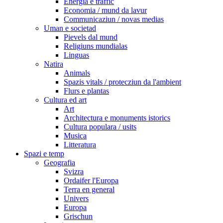
Energia e traffic
Economia / mund da lavur
Communicaziun / novas medias
Uman e societad
Pievels dal mund
Religiuns mundialas
Linguas
Natira
Animals
Spazis vitals / protecziun da l'ambient
Flurs e plantas
Cultura ed art
Art
Architectura e monuments istorics
Cultura populara / usits
Musica
Litteratura
Spazi e temp
Geografia
Svizra
Ordaifer l'Europa
Terra en general
Univers
Europa
Grischun