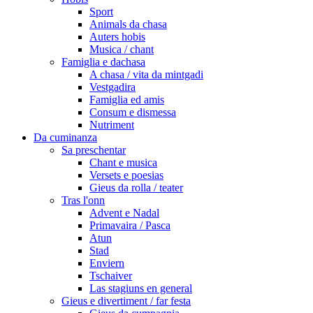
Sport
Animals da chasa
Auters hobis
Musica / chant
Famiglia e dachasa
A chasa / vita da mintgadi
Vestgadira
Famiglia ed amis
Consum e dismessa
Nutriment
Da cuminanza
Sa preschentar
Chant e musica
Versets e poesias
Gieus da rolla / teater
Tras l'onn
Advent e Nadal
Primavaira / Pasca
Atun
Stad
Enviern
Tschaiver
Las stagiuns en general
Gieus e divertiment / far festa