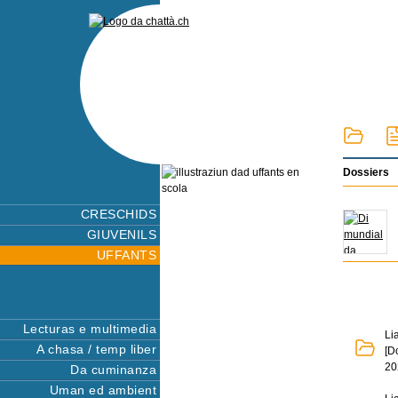
Dossiers
CRESCHIDS
GIUVENILS
UFFANTS
Lecturas e multimedia
Li
A chasa / temp liber
[D
20
Da cuminanza
Uman ed ambient