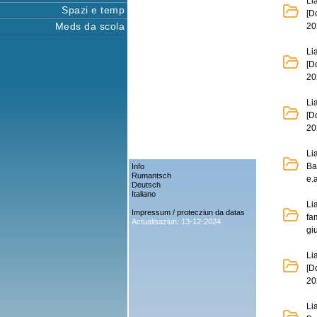
Li
Spazi e temp
[D
Meds da scola
20
Li
[D
20
Li
[D
20
Li
Ba
Info
Rumantsch
e.
Deutsch
Italiano
Li
Impressum / protecziun da datas
fa
Actualisaziun: 13-12-2024
gi
Li
[D
20
Li