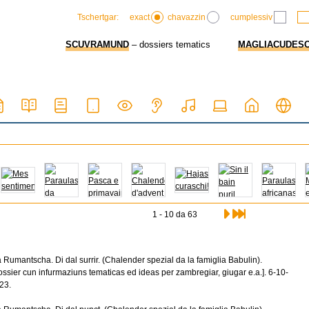
exact
chavazzin
cumplessiv
Tschertgar:
SCUVRAMUND
– dossiers tematics
MAGLIACUDES
1 - 10 da 63
a Rumantscha. Di dal surrir. (Chalender spezial da la famiglia Babulin).
ossier cun infurmaziuns tematicas ed ideas per zambregiar, giugar e.a.]. 6-10-
23.