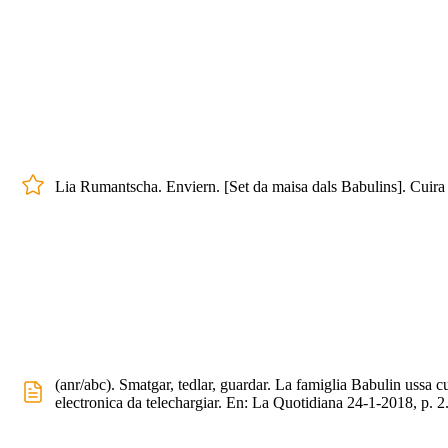
Lia Rumantscha. Enviern. [Set da maisa dals Babulins]. Cuira
(anr/abc). Smatgar, tedlar, guardar. La famiglia Babulin ussa 
electronica da telechargiar. En: La Quotidiana 24-1-2018, p. 2