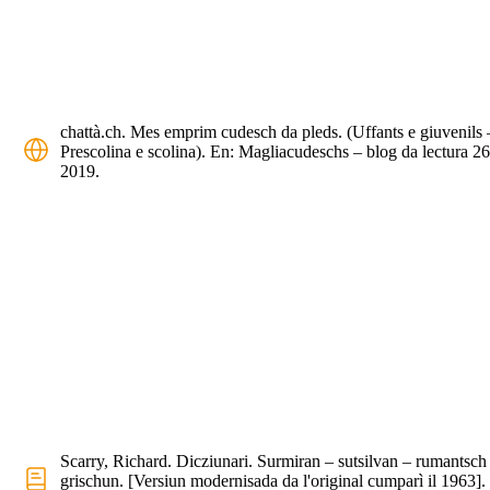
chattà.ch. Mes emprim cudesch da pleds. (Uffants e giuvenils 
Prescolina e scolina). En: Magliacudeschs – blog da lectura 26
2019.
Scarry, Richard. Dicziunari. Surmiran – sutsilvan – rumantsch
grischun. [Versiun modernisada da l'original cumparì il 1963].