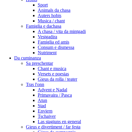
Sport
Animals da chasa
Auters hobis
Musica / chant
Famiglia e dachasa
A chasa / vita da mintgadi
Vestgadira
Famiglia ed amis
Consum e dismessa
Nutriment
Da cuminanza
Sa preschentar
Chant e musica
Versets e poesias
Gieus da rolla / teater
Tras l'onn
Advent e Nadal
Primavaira / Pasca
Atun
Stad
Enviern
Tschaiver
Las stagiuns en general
Gieus e divertiment / far festa