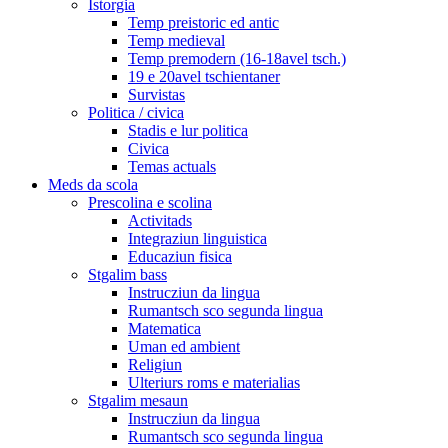
Istorgia
Temp preistoric ed antic
Temp medieval
Temp premodern (16-18avel tsch.)
19 e 20avel tschientaner
Survistas
Politica / civica
Stadis e lur politica
Civica
Temas actuals
Meds da scola
Prescolina e scolina
Activitads
Integraziun linguistica
Educaziun fisica
Stgalim bass
Instrucziun da lingua
Rumantsch sco segunda lingua
Matematica
Uman ed ambient
Religiun
Ulteriurs roms e materialias
Stgalim mesaun
Instrucziun da lingua
Rumantsch sco segunda lingua