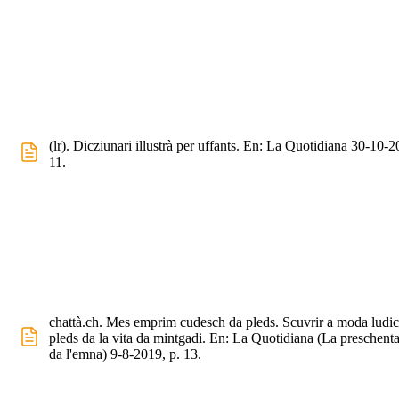
(lr). Dicziunari illustrà per uffants. En: La Quotidiana 30-10-2
11.
chattà.ch. Mes emprim cudesch da pleds. Scuvrir a moda ludi
pleds da la vita da mintgadi. En: La Quotidiana (La preschent
da l'emna) 9-8-2019, p. 13.