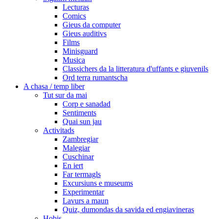
Lecturas
Comics
Gieus da computer
Gieus auditivs
Films
Minisguard
Musica
Classichers da la litteratura d'uffants e giuvenils
Ord terra rumantscha
A chasa / temp liber
Tut sur da mai
Corp e sanadad
Sentiments
Quai sun jau
Activitads
Zambregiar
Malegiar
Cuschinar
En iert
Far termagls
Excursiuns e museums
Experimentar
Lavurs a maun
Quiz, dumondas da savida ed engiavineras
Hobis