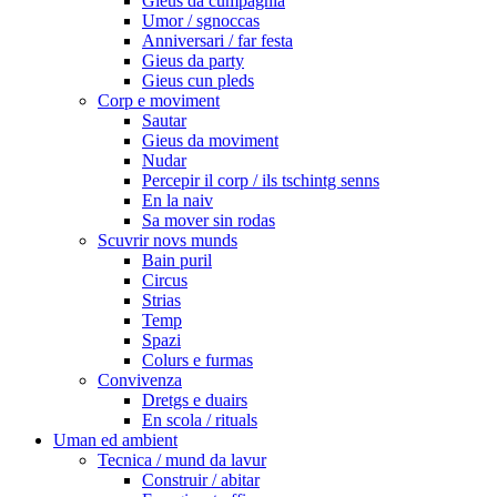
Gieus da cumpagnia
Umor / sgnoccas
Anniversari / far festa
Gieus da party
Gieus cun pleds
Corp e moviment
Sautar
Gieus da moviment
Nudar
Percepir il corp / ils tschintg senns
En la naiv
Sa mover sin rodas
Scuvrir novs munds
Bain puril
Circus
Strias
Temp
Spazi
Colurs e furmas
Convivenza
Dretgs e duairs
En scola / rituals
Uman ed ambient
Tecnica / mund da lavur
Construir / abitar