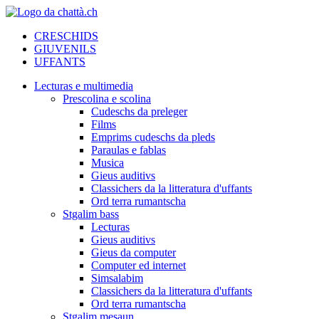
CRESCHIDS
GIUVENILS
UFFANTS
Lecturas e multimedia
Prescolina e scolina
Cudeschs da preleger
Films
Emprims cudeschs da pleds
Paraulas e fablas
Musica
Gieus auditivs
Classichers da la litteratura d'uffants
Ord terra rumantscha
Stgalim bass
Lecturas
Gieus auditivs
Gieus da computer
Computer ed internet
Simsalabim
Classichers da la litteratura d'uffants
Ord terra rumantscha
Stgalim mesaun