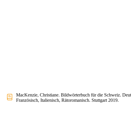
MacKenzie, Christiane. Bildwörterbuch für die Schweiz. Deut
Französisch, Italienisch, Rätoromanisch. Stuttgart 2019.