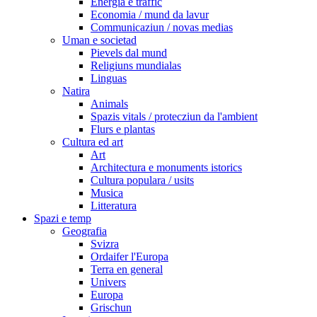
Energia e traffic
Economia / mund da lavur
Communicaziun / novas medias
Uman e societad
Pievels dal mund
Religiuns mundialas
Linguas
Natira
Animals
Spazis vitals / protecziun da l'ambient
Flurs e plantas
Cultura ed art
Art
Architectura e monuments istorics
Cultura populara / usits
Musica
Litteratura
Spazi e temp
Geografia
Svizra
Ordaifer l'Europa
Terra en general
Univers
Europa
Grischun