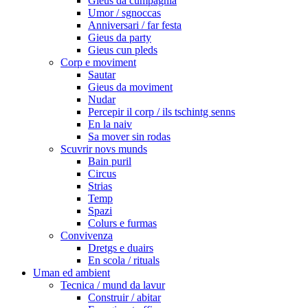
Gieus da cumpagnia
Umor / sgnoccas
Anniversari / far festa
Gieus da party
Gieus cun pleds
Corp e moviment
Sautar
Gieus da moviment
Nudar
Percepir il corp / ils tschintg senns
En la naiv
Sa mover sin rodas
Scuvrir novs munds
Bain puril
Circus
Strias
Temp
Spazi
Colurs e furmas
Convivenza
Dretgs e duairs
En scola / rituals
Uman ed ambient
Tecnica / mund da lavur
Construir / abitar