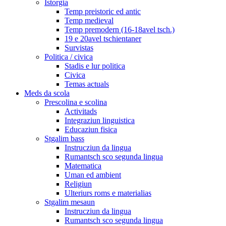
Istorgia
Temp preistoric ed antic
Temp medieval
Temp premodern (16-18avel tsch.)
19 e 20avel tschientaner
Survistas
Politica / civica
Stadis e lur politica
Civica
Temas actuals
Meds da scola
Prescolina e scolina
Activitads
Integraziun linguistica
Educaziun fisica
Stgalim bass
Instrucziun da lingua
Rumantsch sco segunda lingua
Matematica
Uman ed ambient
Religiun
Ulteriurs roms e materialias
Stgalim mesaun
Instrucziun da lingua
Rumantsch sco segunda lingua