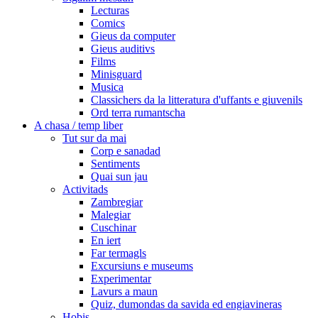
Lecturas
Comics
Gieus da computer
Gieus auditivs
Films
Minisguard
Musica
Classichers da la litteratura d'uffants e giuvenils
Ord terra rumantscha
A chasa / temp liber
Tut sur da mai
Corp e sanadad
Sentiments
Quai sun jau
Activitads
Zambregiar
Malegiar
Cuschinar
En iert
Far termagls
Excursiuns e museums
Experimentar
Lavurs a maun
Quiz, dumondas da savida ed engiavineras
Hobis