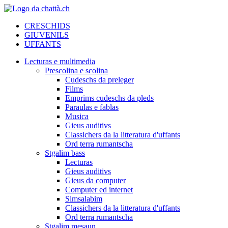
CRESCHIDS
GIUVENILS
UFFANTS
Lecturas e multimedia
Prescolina e scolina
Cudeschs da preleger
Films
Emprims cudeschs da pleds
Paraulas e fablas
Musica
Gieus auditivs
Classichers da la litteratura d'uffants
Ord terra rumantscha
Stgalim bass
Lecturas
Gieus auditivs
Gieus da computer
Computer ed internet
Simsalabim
Classichers da la litteratura d'uffants
Ord terra rumantscha
Stgalim mesaun