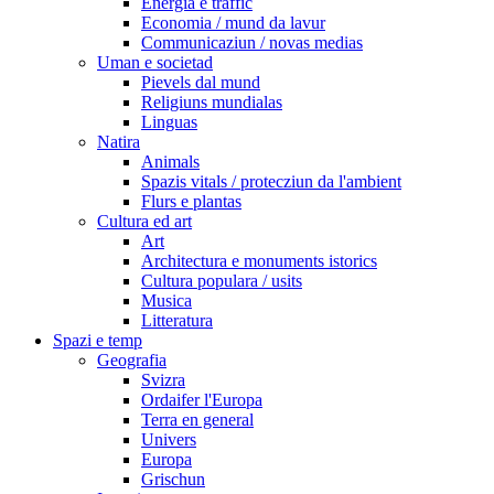
Energia e traffic
Economia / mund da lavur
Communicaziun / novas medias
Uman e societad
Pievels dal mund
Religiuns mundialas
Linguas
Natira
Animals
Spazis vitals / protecziun da l'ambient
Flurs e plantas
Cultura ed art
Art
Architectura e monuments istorics
Cultura populara / usits
Musica
Litteratura
Spazi e temp
Geografia
Svizra
Ordaifer l'Europa
Terra en general
Univers
Europa
Grischun