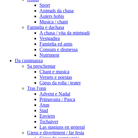
Sport
Animals da chasa
Auters hobis
Musica / chant
Famiglia e dachasa
A chasa / vita da mintgadi
Vestgadira
Famiglia ed amis
Consum e dismessa
Nutriment
Da cuminanza
Sa preschentar
Chant e musica
Versets e poesias
Gieus da rolla / teater
Tras l'onn
Advent e Nadal
Primavaira / Pasca
Atun
Stad
Enviern
Tschaiver
Las stagiuns en general
Gieus e divertiment / far festa