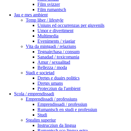
Film svizzer
Film rumantsch
Jau e mes ambient
Temp liber / lifestyle
Uniuns ed occurrenzas per giuvenils
Umor e divertiment
Multimedia
Eveniments / viagiar
Vita da mintgadi / relaziuns
Tegnairchasa / consum
Sanadad / toxicomania
Amur / sexualitad
Bellezza / moda
Stadi e societad
Dretgs e duairs politics
Dretgs umans
Protecziun da l'ambient
Scola / emprendissadi
Emprendissadi / professiuns
Emprendissadi / professiun
Rumantsch en studi e professiun
Studi
Stgalim superiur
Instrucziun da lingua
Rumantsch sco lingua estra