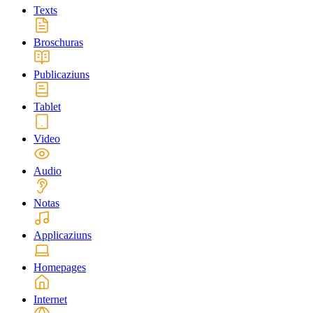
Texts
Broschuras
Publicaziuns
Tablet
Video
Audio
Notas
Applicaziuns
Homepages
Internet