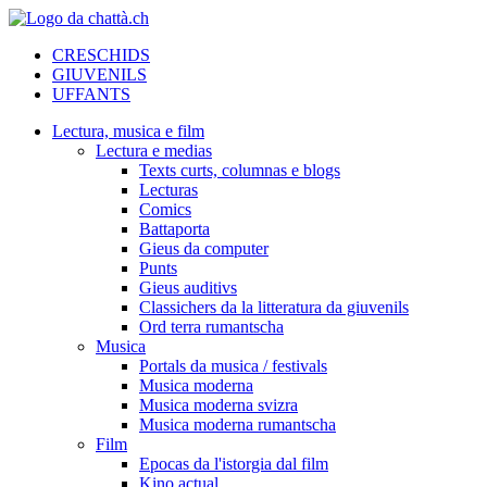
CRESCHIDS
GIUVENILS
UFFANTS
Lectura, musica e film
Lectura e medias
Texts curts, columnas e blogs
Lecturas
Comics
Battaporta
Gieus da computer
Punts
Gieus auditivs
Classichers da la litteratura da giuvenils
Ord terra rumantscha
Musica
Portals da musica / festivals
Musica moderna
Musica moderna svizra
Musica moderna rumantscha
Film
Epocas da l'istorgia dal film
Kino actual