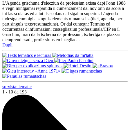
L'Agenda grischuna d'elecziun da professiun exista dapi l'onn 1988
e vegn mintgamai repartida il cumenzament dal nov onn da scola a
tut las scolaras ed a tut ils scolars dal stgalim superiur. L'agenda
tudestga cumpiglia singuls elements rumantschs (titel, agenda, per
part singuls texts/resumaziuns). Or dal cuntegn: Termins ed
occurrenzas d'infurmaziun; cussegliaziun professiunala/CIP en il
Grischun; urari da la tscherna da professiun; tschertga da plazzas
d'emprendissadi, professiuns en in'egliada.
Dapli
survista: tematic
1 - 10 da 193