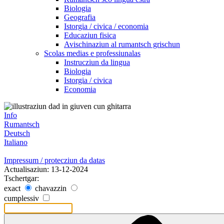
Biologia
Geografia
Istorgia / civica / economia
Educaziun fisica
Avischinaziun al rumantsch grischun
Scolas medias e professiunalas
Instrucziun da lingua
Biologia
Istorgia / civica
Economia
Info
Rumantsch
Deutsch
Italiano
Impressum / protecziun da datas
Actualisaziun: 13-12-2024
Tschertgar:
exact
chavazzin
cumplessiv