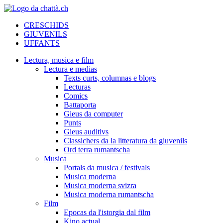
CRESCHIDS
GIUVENILS
UFFANTS
Lectura, musica e film
Lectura e medias
Texts curts, columnas e blogs
Lecturas
Comics
Battaporta
Gieus da computer
Punts
Gieus auditivs
Classichers da la litteratura da giuvenils
Ord terra rumantscha
Musica
Portals da musica / festivals
Musica moderna
Musica moderna svizra
Musica moderna rumantscha
Film
Epocas da l'istorgia dal film
Kino actual