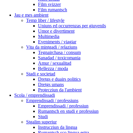
Film svizzer
Film rumantsch
Jau e mes ambient
Temp liber / lifestyle
Uniuns ed occurrenzas per giuvenils
Umor e divertiment
Multimedia
Eveniments / viagiar
Vita da mintgadi / relaziuns
Tegnairchasa / consum
Sanadad / toxicomania
Amur / sexualitad
Bellezza / moda
Stadi e societad
Dretgs e duairs politics
Dretgs umans
Protecziun da l'ambient
Scola / emprendissadi
Emprendissadi / professiuns
Emprendissadi / professiun
Rumantsch en studi e professiun
Studi
Stgalim superiur
Instrucziun da lingua
Rumantsch sco lingua estra