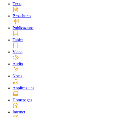
Texts
Broschuras
Publicaziuns
Tablet
Video
Audio
Notas
Applicaziuns
Homepages
Internet