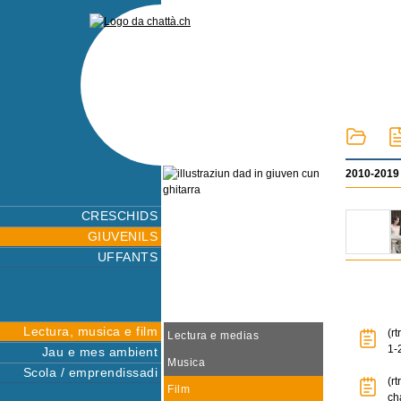
2010-2019
CRESCHIDS
GIUVENILS
UFFANTS
Lectura, musica e film
(rt
Lectura e medias
1-
Jau e mes ambient
Musica
Scola / emprendissadi
(rt
Film
ch