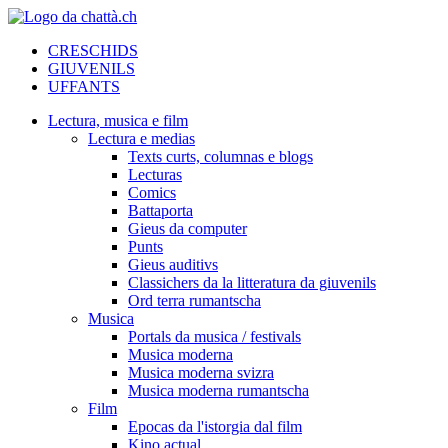
CRESCHIDS
GIUVENILS
UFFANTS
Lectura, musica e film
Lectura e medias
Texts curts, columnas e blogs
Lecturas
Comics
Battaporta
Gieus da computer
Punts
Gieus auditivs
Classichers da la litteratura da giuvenils
Ord terra rumantscha
Musica
Portals da musica / festivals
Musica moderna
Musica moderna svizra
Musica moderna rumantscha
Film
Epocas da l'istorgia dal film
Kino actual