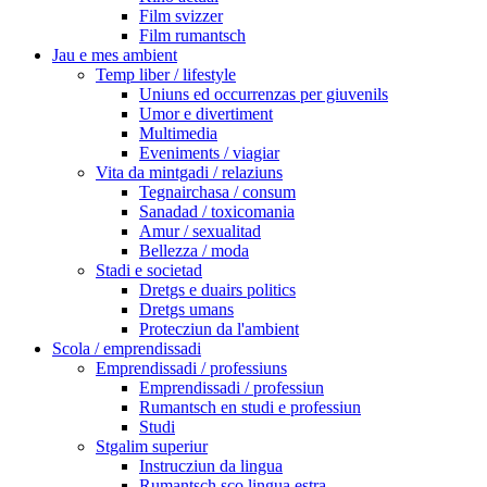
Film svizzer
Film rumantsch
Jau e mes ambient
Temp liber / lifestyle
Uniuns ed occurrenzas per giuvenils
Umor e divertiment
Multimedia
Eveniments / viagiar
Vita da mintgadi / relaziuns
Tegnairchasa / consum
Sanadad / toxicomania
Amur / sexualitad
Bellezza / moda
Stadi e societad
Dretgs e duairs politics
Dretgs umans
Protecziun da l'ambient
Scola / emprendissadi
Emprendissadi / professiuns
Emprendissadi / professiun
Rumantsch en studi e professiun
Studi
Stgalim superiur
Instrucziun da lingua
Rumantsch sco lingua estra