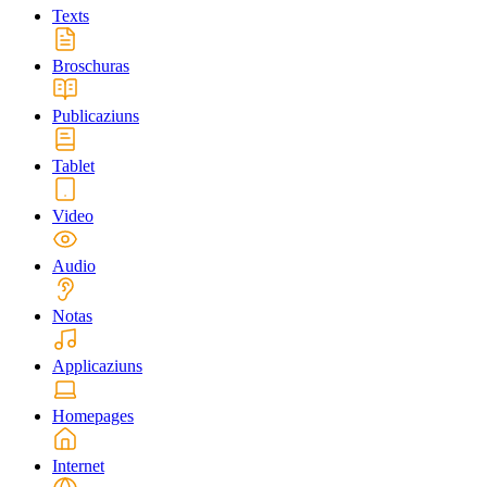
Texts
Broschuras
Publicaziuns
Tablet
Video
Audio
Notas
Applicaziuns
Homepages
Internet