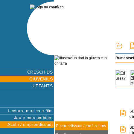
Rumantsch 
CRESCHIDS
GIUVENILS
UFFANTS
Lectura, musica e film
SD
d'
Jau e mes ambient
Scola / emprendissadi
Emprendissadi / professiuns
SD
d'