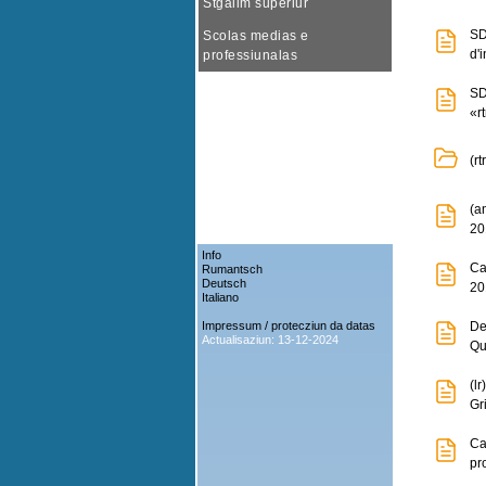
Stgalim superiur
SD
Scolas medias e
d'
professiunalas
SD
«r
(r
(a
20
Info
Ca
Rumantsch
Deutsch
20
Italiano
Impressum / protecziun da datas
De
Actualisaziun: 13-12-2024
Qu
(l
Gr
Ca
pr