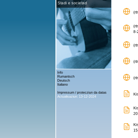
Stadi e societad
(r
(r
8-
(r
(rt
Info
Rumantsch
(r
Deutsch
Italiano
Impressum / protecziun da datas
Ki
Actualisaziun: 13-12-2024
Ki
20
Ki
15