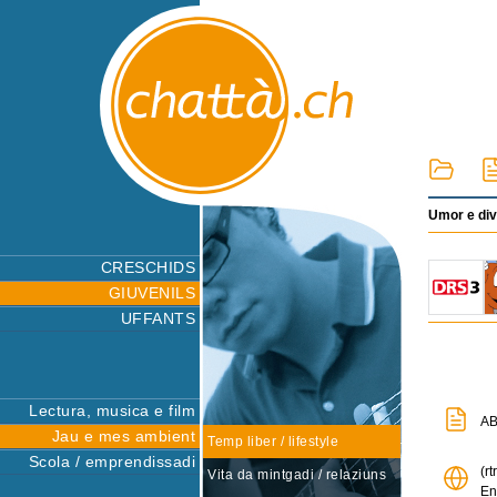
Umor e div
CRESCHIDS
GIUVENILS
UFFANTS
Lectura, musica e film
AB
Jau e mes ambient
Temp liber / lifestyle
Scola / emprendissadi
(r
Vita da mintgadi / relaziuns
En