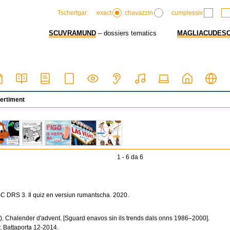
exact
chavazzin
cumplessiv
Tschertgar:
SCUVRAMUND
– dossiers tematics
MAGLIACUDES
ertiment
1 - 6 da 6
C DRS 3. Il quiz en versiun rumantscha. 2020.
tr). Chalender d'advent. [Sguard enavos sin ils trends dals onns 1986–2000].
: Battaporta 12-2014.