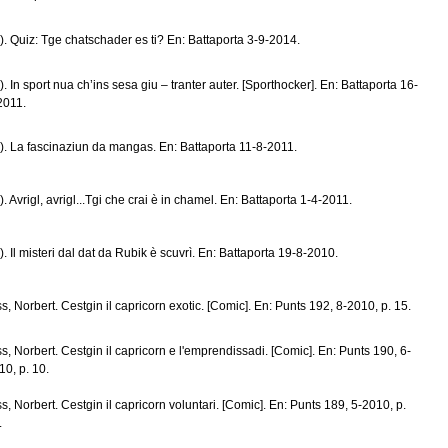
tr). Quiz: Tge chatschader es ti? En: Battaporta 3-9-2014.
tr). In sport nua ch’ins sesa giu – tranter auter. [Sporthocker]. En: Battaporta 16-
2011.
tr). La fascinaziun da mangas. En: Battaporta 11-8-2011.
r). Avrigl, avrigl...Tgi che crai è in chamel. En: Battaporta 1-4-2011.
tr). Il misteri dal dat da Rubik è scuvrì. En: Battaporta 19-8-2010.
ss, Norbert. Cestgin il capricorn exotic. [Comic]. En: Punts 192, 8-2010, p. 15.
ss, Norbert. Cestgin il capricorn e l'emprendissadi. [Comic]. En: Punts 190, 6-
10, p. 10.
ss, Norbert. Cestgin il capricorn voluntari. [Comic]. En: Punts 189, 5-2010, p.
.