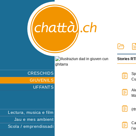
Stories R
CRESCHIDS
Sp
Cu
GIUVENILS
UFFANTS
Al
Ma
(r
Lectura, musica e film
Jau e mes ambient
Ca
Scola / emprendissadi
l’