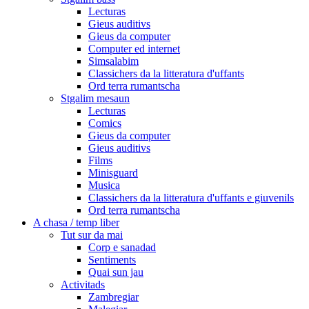
Lecturas
Gieus auditivs
Gieus da computer
Computer ed internet
Simsalabim
Classichers da la litteratura d'uffants
Ord terra rumantscha
Stgalim mesaun
Lecturas
Comics
Gieus da computer
Gieus auditivs
Films
Minisguard
Musica
Classichers da la litteratura d'uffants e giuvenils
Ord terra rumantscha
A chasa / temp liber
Tut sur da mai
Corp e sanadad
Sentiments
Quai sun jau
Activitads
Zambregiar