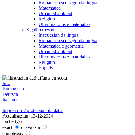
Rumantsch sco segunda lingua
Matematica
Uman ed ambient
Religiun
Ulteriurs roms e materialias
Stgalim mesaun
Instrucziun da lingua
Rumantsch sco segunda lingua
Matematica e geometria
Uman ed ambient
Ulteriurs roms e materialias
Religiun
Englais
Info
Rumantsch
Deutsch
Italiano
Impressum / protecziun da datas
Actualisaziun: 13-12-2024
Tschertgar:
exact
chavazzin
cumplessiv