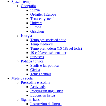
Spazi e temp
Geografia
Svizra
Ordaifer l'Europa
Terra en general
Univers
Europa
Grischun
Istorgia
Temp preistoric ed antic
Temp medieval
Temp premodern (16-18avel tsch.)
19 e 20avel tschientaner
Survistas
Politica / civica
Stadis e lur politica
Civica
Temas actuals
Meds da scola
Prescolina e scolina
Activitads
Integraziun linguistica
Educaziun fisica
Stgalim bass
Instrucziun da lingua