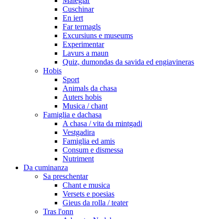
Malegiar
Cuschinar
En iert
Far termagls
Excursiuns e museums
Experimentar
Lavurs a maun
Quiz, dumondas da savida ed engiavineras
Hobis
Sport
Animals da chasa
Auters hobis
Musica / chant
Famiglia e dachasa
A chasa / vita da mintgadi
Vestgadira
Famiglia ed amis
Consum e dismessa
Nutriment
Da cuminanza
Sa preschentar
Chant e musica
Versets e poesias
Gieus da rolla / teater
Tras l'onn