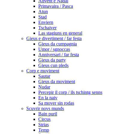
Advent e Nadal
Primavaira / Pasca
Atun
Stad
Enviern
Tschaiver
Las stagiuns en general
Gieus e divertiment / far festa
Gieus da cumpagnia
Umor / sgnoccas
Anniversari / far festa
Gieus da party
Gieus cun pleds
Corp e moviment
Sautar
Gieus da moviment
Nudar
Percepir il corp / ils tschintg senns
En la naiv
Sa mover sin rodas
Scuvrir novs munds
Bain puril
Circus
Strias
Temp