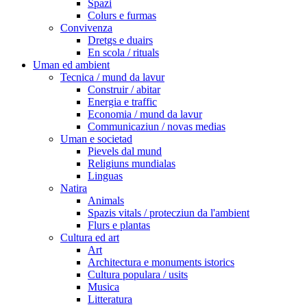
Spazi
Colurs e furmas
Convivenza
Dretgs e duairs
En scola / rituals
Uman ed ambient
Tecnica / mund da lavur
Construir / abitar
Energia e traffic
Economia / mund da lavur
Communicaziun / novas medias
Uman e societad
Pievels dal mund
Religiuns mundialas
Linguas
Natira
Animals
Spazis vitals / protecziun da l'ambient
Flurs e plantas
Cultura ed art
Art
Architectura e monuments istorics
Cultura populara / usits
Musica
Litteratura