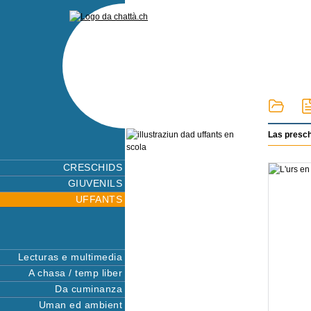
Las presc
CRESCHIDS
GIUVENILS
UFFANTS
Lecturas e multimedia
A chasa / temp liber
Da cuminanza
Uman ed ambient