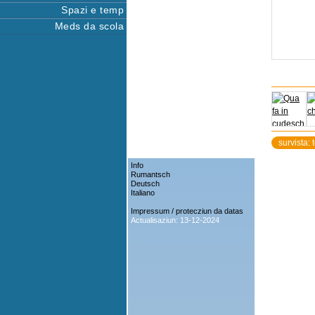
Spazi e temp
Meds da scola
survista: 
Info
Rumantsch
Deutsch
Italiano
Impressum / protecziun da datas
Actualisaziun: 13-12-2024