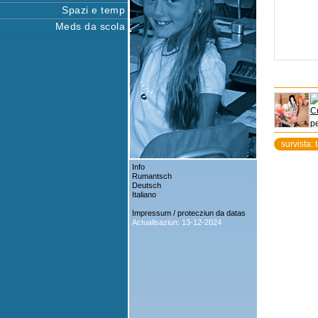
Spazi e temp
Meds da scola
survista: 
Info
Rumantsch
Deutsch
Italiano
Impressum / protecziun da datas
Actualisaziun: 13-12-2024