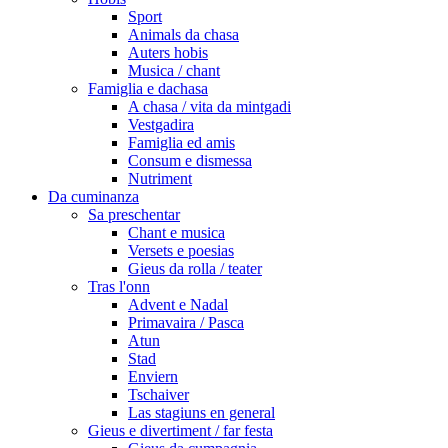
Sport
Animals da chasa
Auters hobis
Musica / chant
Famiglia e dachasa
A chasa / vita da mintgadi
Vestgadira
Famiglia ed amis
Consum e dismessa
Nutriment
Da cuminanza
Sa preschentar
Chant e musica
Versets e poesias
Gieus da rolla / teater
Tras l'onn
Advent e Nadal
Primavaira / Pasca
Atun
Stad
Enviern
Tschaiver
Las stagiuns en general
Gieus e divertiment / far festa