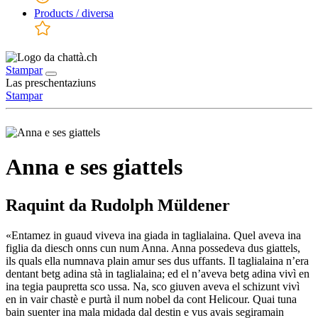
Products / diversa
Stampar
Las preschentaziuns
Stampar
Anna e ses giattels
Raquint da Rudolph Müldener
«Entamez in guaud viveva ina giada in taglialaina. Quel aveva ina
figlia da diesch onns cun num Anna. Anna possedeva dus giattels,
ils quals ella numnava plain amur ses dus uffants. Il taglialaina n’era
dentant betg adina stà in taglialaina; ed el n’aveva betg adina vivì en
ina tegia paupretta sco ussa. Na, sco giuven aveva el schizunt vivì
en in vair chastè e purtà il num nobel da cont Helicour. Quai tuna
bain suenter ina mala midada dal destin e vus avais segiramain