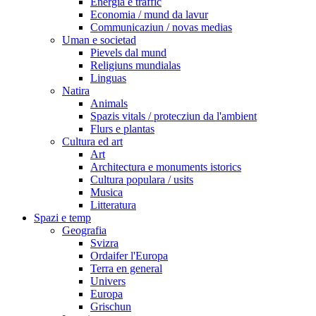
Energia e traffic
Economia / mund da lavur
Communicaziun / novas medias
Uman e societad
Pievels dal mund
Religiuns mundialas
Linguas
Natira
Animals
Spazis vitals / protecziun da l'ambient
Flurs e plantas
Cultura ed art
Art
Architectura e monuments istorics
Cultura populara / usits
Musica
Litteratura
Spazi e temp
Geografia
Svizra
Ordaifer l'Europa
Terra en general
Univers
Europa
Grischun