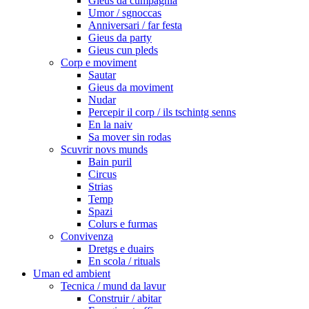
Gieus da cumpagnia
Umor / sgnoccas
Anniversari / far festa
Gieus da party
Gieus cun pleds
Corp e moviment
Sautar
Gieus da moviment
Nudar
Percepir il corp / ils tschintg senns
En la naiv
Sa mover sin rodas
Scuvrir novs munds
Bain puril
Circus
Strias
Temp
Spazi
Colurs e furmas
Convivenza
Dretgs e duairs
En scola / rituals
Uman ed ambient
Tecnica / mund da lavur
Construir / abitar