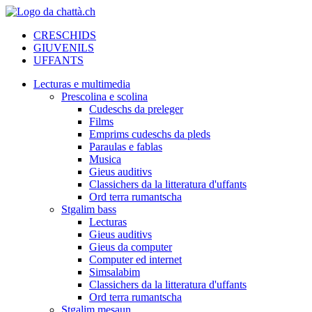
CRESCHIDS
GIUVENILS
UFFANTS
Lecturas e multimedia
Prescolina e scolina
Cudeschs da preleger
Films
Emprims cudeschs da pleds
Paraulas e fablas
Musica
Gieus auditivs
Classichers da la litteratura d'uffants
Ord terra rumantscha
Stgalim bass
Lecturas
Gieus auditivs
Gieus da computer
Computer ed internet
Simsalabim
Classichers da la litteratura d'uffants
Ord terra rumantscha
Stgalim mesaun