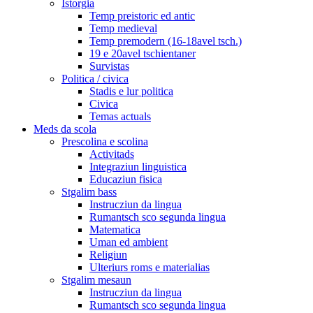
Istorgia
Temp preistoric ed antic
Temp medieval
Temp premodern (16-18avel tsch.)
19 e 20avel tschientaner
Survistas
Politica / civica
Stadis e lur politica
Civica
Temas actuals
Meds da scola
Prescolina e scolina
Activitads
Integraziun linguistica
Educaziun fisica
Stgalim bass
Instrucziun da lingua
Rumantsch sco segunda lingua
Matematica
Uman ed ambient
Religiun
Ulteriurs roms e materialias
Stgalim mesaun
Instrucziun da lingua
Rumantsch sco segunda lingua