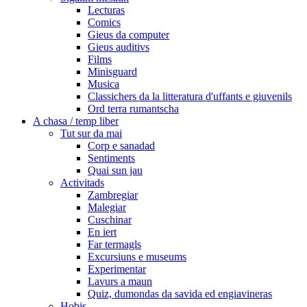
Lecturas
Comics
Gieus da computer
Gieus auditivs
Films
Minisguard
Musica
Classichers da la litteratura d'uffants e giuvenils
Ord terra rumantscha
A chasa / temp liber
Tut sur da mai
Corp e sanadad
Sentiments
Quai sun jau
Activitads
Zambregiar
Malegiar
Cuschinar
En iert
Far termagls
Excursiuns e museums
Experimentar
Lavurs a maun
Quiz, dumondas da savida ed engiavineras
Hobis