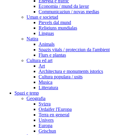
Energia e traffic
Economia / mund da lavur
Communicaziun / novas medias
Uman e societad
Pievels dal mund
Religiuns mundialas
Linguas
Natira
Animals
Spazis vitals / protecziun da l'ambient
Flurs e plantas
Cultura ed art
Art
Architectura e monuments istorics
Cultura populara / usits
Musica
Litteratura
Spazi e temp
Geografia
Svizra
Ordaifer l'Europa
Terra en general
Univers
Europa
Grischun