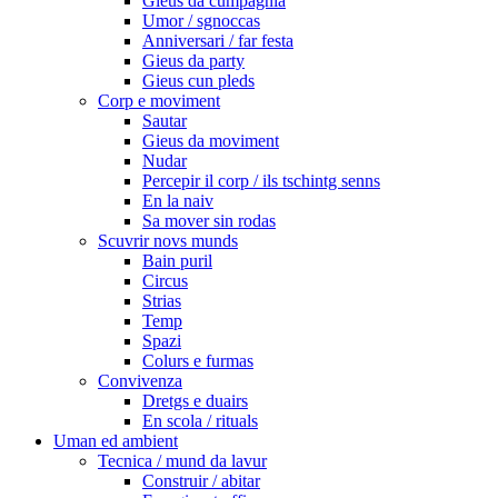
Gieus da cumpagnia
Umor / sgnoccas
Anniversari / far festa
Gieus da party
Gieus cun pleds
Corp e moviment
Sautar
Gieus da moviment
Nudar
Percepir il corp / ils tschintg senns
En la naiv
Sa mover sin rodas
Scuvrir novs munds
Bain puril
Circus
Strias
Temp
Spazi
Colurs e furmas
Convivenza
Dretgs e duairs
En scola / rituals
Uman ed ambient
Tecnica / mund da lavur
Construir / abitar