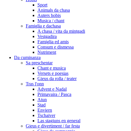
Sport
Animals da chasa
Auters hobis
Musica / chant
Famiglia e dachasa
A chasa / vita da mintgadi
Vestgadira
Famiglia ed amis
Consum e dismessa
Nutriment
Da cuminanza
Sa preschentar
Chant e musica
Versets e poesias
Gieus da rolla / teater
Tras l'onn
Advent e Nadal
Primavaira / Pasca
Atun
Stad
Enviern
Tschaiver
Las stagiuns en general
Gieus e divertiment / far festa