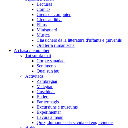
Lecturas
Comics
Gieus da computer
Gieus auditivs
Films
Minisguard
Musica
Classichers da la litteratura d'uffants e giuvenils
Ord terra rumantscha
A chasa / temp liber
Tut sur da mai
Corp e sanadad
Sentiments
Quai sun jau
Activitads
Zambregiar
Malegiar
Cuschinar
En iert
Far termagls
Excursiuns e museums
Experimentar
Lavurs a maun
Quiz, dumondas da savida ed engiavineras
Hobis