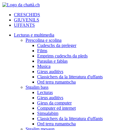
CRESCHIDS
GIUVENILS
UFFANTS
Lecturas e multimedia
Prescolina e scolina
Cudeschs da preleger
Films
Emprims cudeschs da pleds
Paraulas e fablas
Musica
Gieus auditivs
Classichers da la litteratura d'uffants
Ord terra rumantscha
Stgalim bass
Lecturas
Gieus auditivs
Gieus da computer
Computer ed internet
Simsalabim
Classichers da la litteratura d'uffants
Ord terra rumantscha
Stgalim mesaun