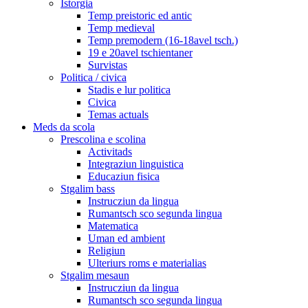
Istorgia
Temp preistoric ed antic
Temp medieval
Temp premodern (16-18avel tsch.)
19 e 20avel tschientaner
Survistas
Politica / civica
Stadis e lur politica
Civica
Temas actuals
Meds da scola
Prescolina e scolina
Activitads
Integraziun linguistica
Educaziun fisica
Stgalim bass
Instrucziun da lingua
Rumantsch sco segunda lingua
Matematica
Uman ed ambient
Religiun
Ulteriurs roms e materialias
Stgalim mesaun
Instrucziun da lingua
Rumantsch sco segunda lingua