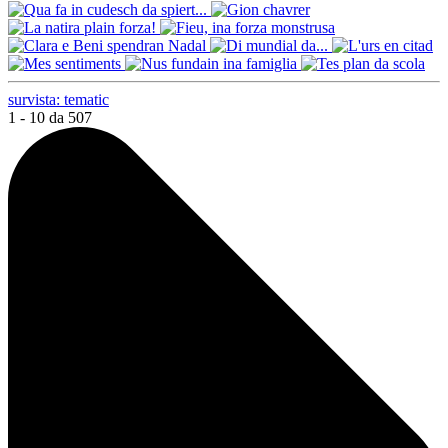
survista: tematic
1 - 10 da 507