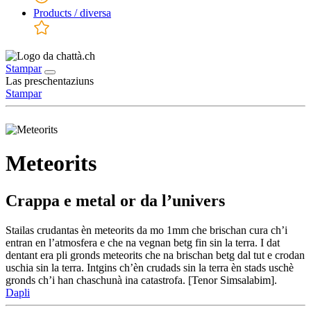
Products / diversa
Stampar
Las preschentaziuns
Stampar
Meteorits
Crappa e metal or da l’univers
Stailas crudantas èn meteorits da mo 1mm che brischan cura ch’i
entran en l’atmosfera e che na vegnan betg fin sin la terra. I dat
dentant era pli gronds meteorits che na brischan betg dal tut e crodan
uschia sin la terra. Intgins ch’èn crudads sin la terra èn stads uschè
gronds ch’i han chaschunà ina catastrofa. [Tenor Simsalabim].
Dapli