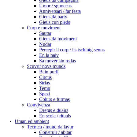
Gieus da cumpagnia
Umor / sgnoccas
Anniversari / far festa
Gieus da party
Gieus cun pleds
Corp e moviment
Sautar
Gieus da moviment
Nudar
Percepir il corp / ils tschintg senns
En la naiv
Sa mover sin rodas
Scuvrir novs munds
Bain puril
Circus
Strias
Temp
Spazi
Colurs e furmas
Convivenza
Dretgs e duairs
En scola / rituals
Uman ed ambient
Tecnica / mund da lavur
Construir / abitar