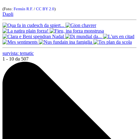
(Foto:
Fermín R.F.
/
CC BY 2.0
)
Dapli
survista: tematic
1 - 10 da 507