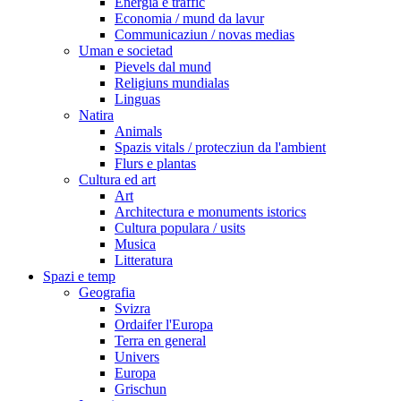
Energia e traffic
Economia / mund da lavur
Communicaziun / novas medias
Uman e societad
Pievels dal mund
Religiuns mundialas
Linguas
Natira
Animals
Spazis vitals / protecziun da l'ambient
Flurs e plantas
Cultura ed art
Art
Architectura e monuments istorics
Cultura populara / usits
Musica
Litteratura
Spazi e temp
Geografia
Svizra
Ordaifer l'Europa
Terra en general
Univers
Europa
Grischun