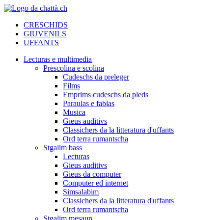
CRESCHIDS
GIUVENILS
UFFANTS
Lecturas e multimedia
Prescolina e scolina
Cudeschs da preleger
Films
Emprims cudeschs da pleds
Paraulas e fablas
Musica
Gieus auditivs
Classichers da la litteratura d'uffants
Ord terra rumantscha
Stgalim bass
Lecturas
Gieus auditivs
Gieus da computer
Computer ed internet
Simsalabim
Classichers da la litteratura d'uffants
Ord terra rumantscha
Stgalim mesaun