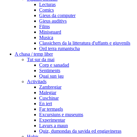
Lecturas
Comics
Gieus da computer
Gieus auditivs
Films
Minisguard
Musica
Classichers da la litteratura d'uffants e giuvenils
Ord terra rumantscha
A chasa / temp liber
Tut sur da mai
Corp e sanadad
Sentiments
Quai sun jau
Activitads
Zambregiar
Malegiar
Cuschinar
En iert
Far termagls
Excursiuns e museums
Experimentar
Lavurs a maun
Quiz, dumondas da savida ed engiavineras
Hobis