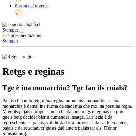
Products / diversa
Stampar
Las preschentaziuns
Stampar
Retgs e reginas
Tge è ina monarchia? Tge fan ils roials?
Pajais ch'han in retg u ina regina numn'ins «monarchias». Ina
monarchia è damai ina furma da stadi nua che mo ina persuna regia.
M en ils pajais europeics nua ch'i dat anc retgs e reginas na pon
quels betg decider bler u cumandar insatge. Lur lezia è da
represchentar il pajais, vul dir dad ir a far visitas da stadi en auters
pajais e da retschaiver giasts dad auters pajais tar els. [Tenor
Simsalabim].