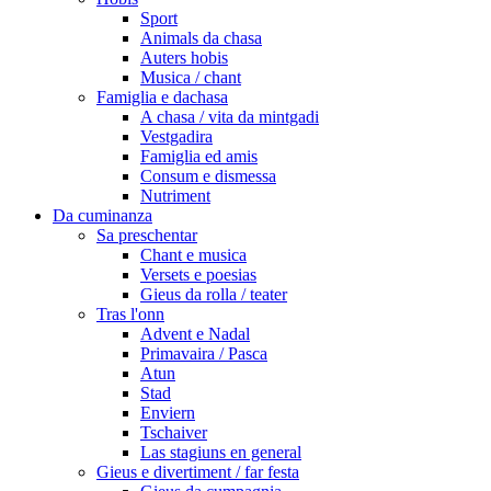
Sport
Animals da chasa
Auters hobis
Musica / chant
Famiglia e dachasa
A chasa / vita da mintgadi
Vestgadira
Famiglia ed amis
Consum e dismessa
Nutriment
Da cuminanza
Sa preschentar
Chant e musica
Versets e poesias
Gieus da rolla / teater
Tras l'onn
Advent e Nadal
Primavaira / Pasca
Atun
Stad
Enviern
Tschaiver
Las stagiuns en general
Gieus e divertiment / far festa