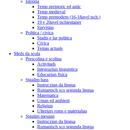
Istorgia
Temp preistoric ed antic
Temp medieval
Temp premodern (16-18avel tsch.)
19 e 20avel tschientaner
Survistas
Politica / civica
Stadis e lur politica
Civica
Temas actuals
Meds da scola
Prescolina e scolina
Activitads
Integraziun linguistica
Educaziun fisica
Stgalim bass
Instrucziun da lingua
Rumantsch sco segunda lingua
Matematica
Uman ed ambient
Religiun
Ulteriurs roms e materialias
Stgalim mesaun
Instrucziun da lingua
Rumantsch sco segunda lingua