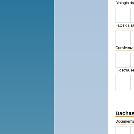
Biologia da
Fatgs da s
Convivenz
Filosofia, r
Dachasa
Documents 