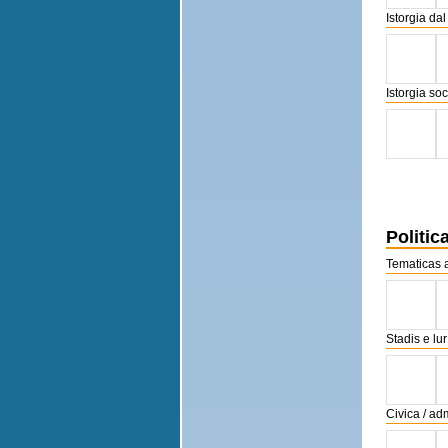
Istorgia da
Istorgia soc
Politic
Tematicas 
Stadis e lur
Civica / ad