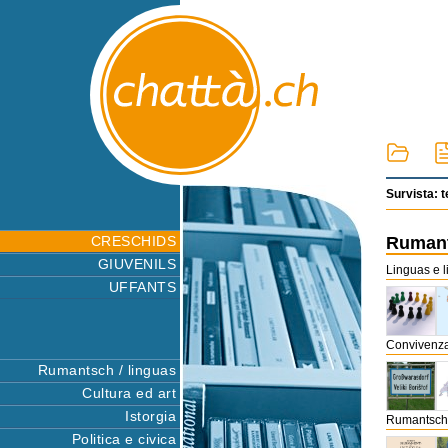
Survista: 
CRESCHIDS
Rumant
GIUVENILS
Linguas e l
UFFANTS
Convivenza 
Rumantsch / linguas
Cultura ed art
Istorgia
Rumantsch, 
Politica e civica