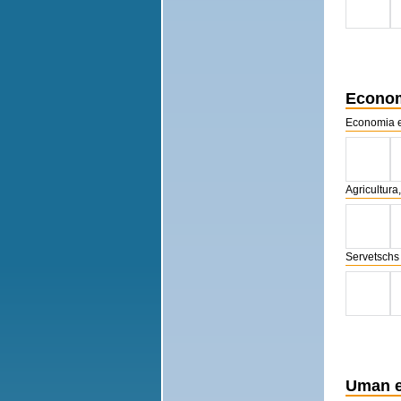
Econom
Economia e
Agricultura
Servetschs
Uman e