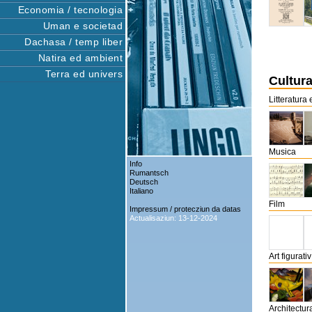
Economia / tecnologia
Uman e societad
Dachasa / temp liber
Natira ed ambient
Terra ed univers
Cultura
Litteratura 
Musica
Info
Rumantsch
Deutsch
Italiano
Film
Impressum / protecziun da datas
Actualisaziun: 13-12-2024
Art figurativ
Architectur