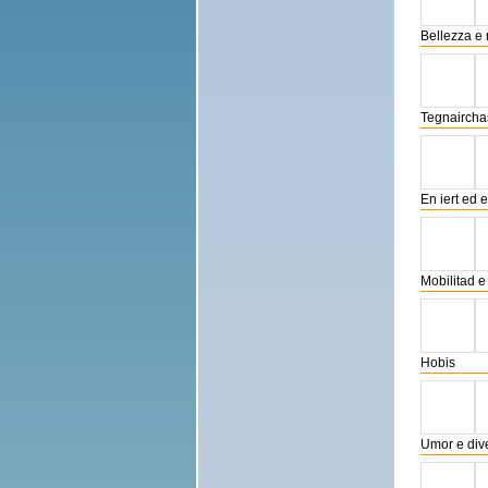
Bellezza e
Tegnaircha
En iert ed 
Mobilitad 
Hobis
Umor e div