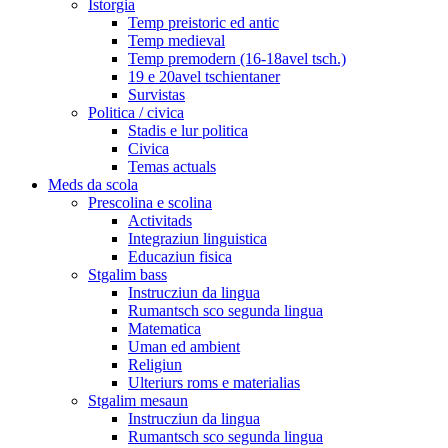
Istorgia
Temp preistoric ed antic
Temp medieval
Temp premodern (16-18avel tsch.)
19 e 20avel tschientaner
Survistas
Politica / civica
Stadis e lur politica
Civica
Temas actuals
Meds da scola
Prescolina e scolina
Activitads
Integraziun linguistica
Educaziun fisica
Stgalim bass
Instrucziun da lingua
Rumantsch sco segunda lingua
Matematica
Uman ed ambient
Religiun
Ulteriurs roms e materialias
Stgalim mesaun
Instrucziun da lingua
Rumantsch sco segunda lingua