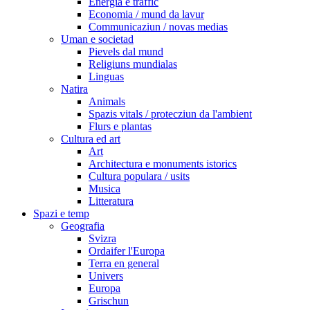
Energia e traffic
Economia / mund da lavur
Communicaziun / novas medias
Uman e societad
Pievels dal mund
Religiuns mundialas
Linguas
Natira
Animals
Spazis vitals / protecziun da l'ambient
Flurs e plantas
Cultura ed art
Art
Architectura e monuments istorics
Cultura populara / usits
Musica
Litteratura
Spazi e temp
Geografia
Svizra
Ordaifer l'Europa
Terra en general
Univers
Europa
Grischun