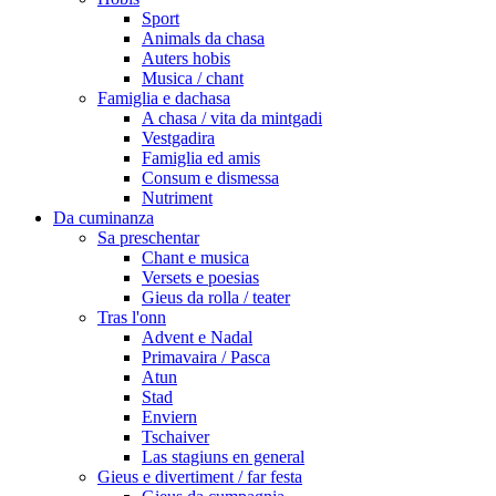
Sport
Animals da chasa
Auters hobis
Musica / chant
Famiglia e dachasa
A chasa / vita da mintgadi
Vestgadira
Famiglia ed amis
Consum e dismessa
Nutriment
Da cuminanza
Sa preschentar
Chant e musica
Versets e poesias
Gieus da rolla / teater
Tras l'onn
Advent e Nadal
Primavaira / Pasca
Atun
Stad
Enviern
Tschaiver
Las stagiuns en general
Gieus e divertiment / far festa