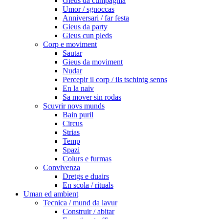
Gieus da cumpagnia
Umor / sgnoccas
Anniversari / far festa
Gieus da party
Gieus cun pleds
Corp e moviment
Sautar
Gieus da moviment
Nudar
Percepir il corp / ils tschintg senns
En la naiv
Sa mover sin rodas
Scuvrir novs munds
Bain puril
Circus
Strias
Temp
Spazi
Colurs e furmas
Convivenza
Dretgs e duairs
En scola / rituals
Uman ed ambient
Tecnica / mund da lavur
Construir / abitar