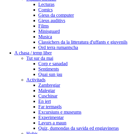
Lecturas
Comics
Gieus da computer
Gieus auditivs
Films
Minisguard
Musica
Classichers da la litteratura d'uffants e giuvenils
Ord terra rumantscha
A chasa / temp liber
Tut sur da mai
Corp e sanadad
Sentiments
Quai sun jau
Activitads
Zambregiar
Malegiar
Cuschinar
En iert
Far termagls
Excursiuns e museums
Experimentar
Lavurs a maun
Quiz, dumondas da savida ed engiavineras
Hobis