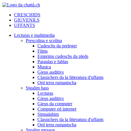
CRESCHIDS
GIUVENILS
UFFANTS
Lecturas e multimedia
Prescolina e scolina
Cudeschs da preleger
Films
Emprims cudeschs da pleds
Paraulas e fablas
Musica
Gieus auditivs
Classichers da la litteratura d'uffants
Ord terra rumantscha
Stgalim bass
Lecturas
Gieus auditivs
Gieus da computer
Computer ed internet
Simsalabim
Classichers da la litteratura d'uffants
Ord terra rumantscha
Stgalim mesaun