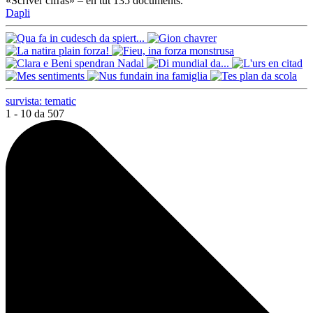
«Scriver cifras» – en tut 135 documents.
Dapli
survista: tematic
1 - 10 da 507