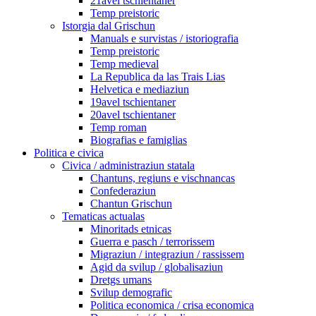
21avel tschientaner
Temp preistoric
Istorgia dal Grischun
Manuals e survistas / istoriografia
Temp preistoric
Temp medieval
La Republica da las Trais Lias
Helvetica e mediaziun
19avel tschientaner
20avel tschientaner
Temp roman
Biografias e famiglias
Politica e civica
Civica / administraziun statala
Chantuns, regiuns e vischnancas
Confederaziun
Chantun Grischun
Tematicas actualas
Minoritads etnicas
Guerra e pasch / terrorissem
Migraziun / integraziun / rassissem
Agid da svilup / globalisaziun
Dretgs umans
Svilup demografic
Politica economica / crisa economica