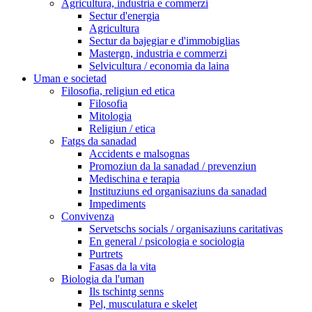
Agricultura, industria e commerzi
Sectur d'energia
Agricultura
Sectur da bajegiar e d'immobiglias
Mastergn, industria e commerzi
Selvicultura / economia da laina
Uman e societad
Filosofia, religiun ed etica
Filosofia
Mitologia
Religiun / etica
Fatgs da sanadad
Accidents e malsognas
Promoziun da la sanadad / prevenziun
Medischina e terapia
Instituziuns ed organisaziuns da sanadad
Impediments
Convivenza
Servetschs socials / organisaziuns caritativas
En general / psicologia e sociologia
Purtrets
Fasas da la vita
Biologia da l'uman
Ils tschintg senns
Pel, musculatura e skelet