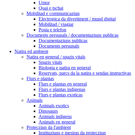
Umor
Quai e tschai
Mobilitad e communicaziun
Electronica da divertiment / mund digital
Mobilitad / viagiar
Posta e telefon
Documents persunals / documentaziuns publicas
Documentaziuns publicas
Documents persunals
Natira ed ambient
Natira en general / spazis vitals
Spazis vitals
Biologia e natira en general
Reservats, parcs da la natira e sendas instructivas
Flurs e plantas
Flurs e plantas en general
Flurs e plantas indigenas
Flurs e plantas exoticas
Animals
Animals exotics
Dinosaurs
Animals indigens
Animals en general
Protecziun da l'ambient
Instituziuns e mesiras da protecziun