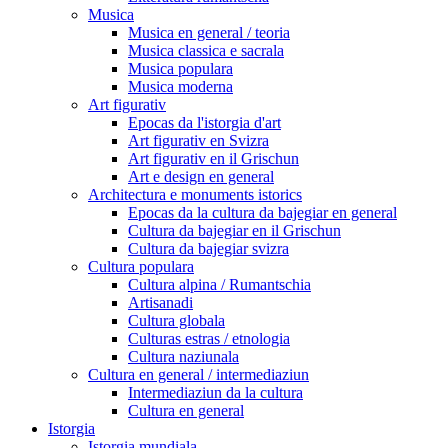
Musica
Musica en general / teoria
Musica classica e sacrala
Musica populara
Musica moderna
Art figurativ
Epocas da l'istorgia d'art
Art figurativ en Svizra
Art figurativ en il Grischun
Art e design en general
Architectura e monuments istorics
Epocas da la cultura da bajegiar en general
Cultura da bajegiar en il Grischun
Cultura da bajegiar svizra
Cultura populara
Cultura alpina / Rumantschia
Artisanadi
Cultura globala
Culturas estras / etnologia
Cultura naziunala
Cultura en general / intermediaziun
Intermediaziun da la cultura
Cultura en general
Istorgia
Istorgia mundiala