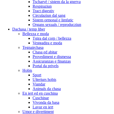
Tscharvè / sistem da la gnerva
Respiraziun
Tract digestiv
Circulaziun dal sang
Sistem ormonal e limfatic
Organs sexuals / reproducziun
Dachasa / temp liber
Bellezza e moda
Tgira dal corp / bellezza
Vestgadira e moda
Tegnairchasa
Chasa ed abitar
Provediment e dismessa
Assicuranzas e finanzas
Portal da privels
Hobis
Sport
Ulteriurs hobis
Viandar
Animals da chasa
En iert ed en cuschina
Cuschinar
Vivonda da basa
Lavur en iert
Umor e divertiment