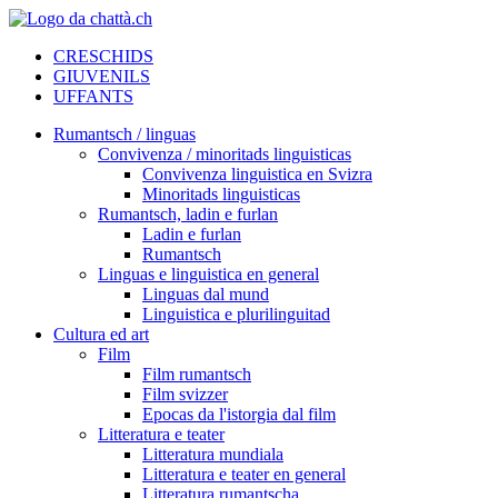
CRESCHIDS
GIUVENILS
UFFANTS
Rumantsch / linguas
Convivenza / minoritads linguisticas
Convivenza linguistica en Svizra
Minoritads linguisticas
Rumantsch, ladin e furlan
Ladin e furlan
Rumantsch
Linguas e linguistica en general
Linguas dal mund
Linguistica e plurilinguitad
Cultura ed art
Film
Film rumantsch
Film svizzer
Epocas da l'istorgia dal film
Litteratura e teater
Litteratura mundiala
Litteratura e teater en general
Litteratura rumantscha