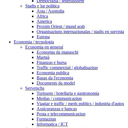
Democrazia / federalissem
Stadis e lur politica
Asia / Australia
Africa
America
Proxim Orient / mund arab
Organisaziuns internaziunalas / stadis en survista
Europa
Economia / tecnologia
Economia en general
Economia da manaschi
Martgà
Finanzas e bursa
Traffic commerzial / globalisaziun
Economia publica
Basas da l'economia
Documents da model
Servetschs
Turissem / hotellaria e gastronomia
Medias / communicaziun
Viagiar e traffic / meds publics / industria d'autos
Assicuranzas e bancas
Posta e telecommunicaziun
Furmaziun
Informatica / ICT