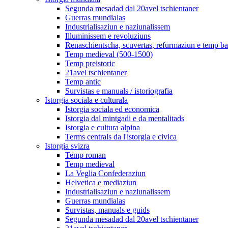
Segunda mesadad dal 20avel tschientaner
Guerras mundialas
Industrialisaziun e naziunalissem
Illuminissem e revoluziuns
Renaschientscha, scuvertas, refurmaziun e temp b
Temp medieval (500-1500)
Temp preistoric
21avel tschientaner
Temp antic
Survistas e manuals / istoriografia
Istorgia sociala e culturala
Istorgia sociala ed economica
Istorgia dal mintgadi e da mentalitads
Istorgia e cultura alpina
Terms centrals da l'istorgia e civica
Istorgia svizra
Temp roman
Temp medieval
La Veglia Confederaziun
Helvetica e mediaziun
Industrialisaziun e naziunalissem
Guerras mundialas
Survistas, manuals e guids
Segunda mesadad dal 20avel tschientaner