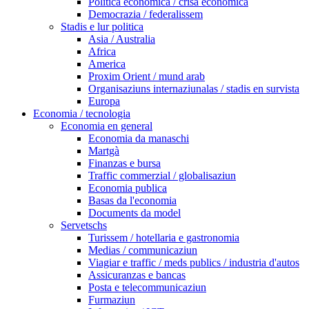
Politica economica / crisa economica
Democrazia / federalissem
Stadis e lur politica
Asia / Australia
Africa
America
Proxim Orient / mund arab
Organisaziuns internaziunalas / stadis en survista
Europa
Economia / tecnologia
Economia en general
Economia da manaschi
Martgà
Finanzas e bursa
Traffic commerzial / globalisaziun
Economia publica
Basas da l'economia
Documents da model
Servetschs
Turissem / hotellaria e gastronomia
Medias / communicaziun
Viagiar e traffic / meds publics / industria d'autos
Assicuranzas e bancas
Posta e telecommunicaziun
Furmaziun