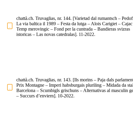
chattà.ch. Truvaglias, nr. 144. [Varietad dal rumantsch – Pedofi
La via baltica il 1989 – Festa da lutga – Alois Carigiet – Cajac
Temp merovingic – Fond per la cuntrada – Bandieras svizras
istoricas – Las novas catedralas]. 11-2022.
chattà.ch. Truvaglias, nr. 143. [Ils morins – Paja dals parlament
Prix Montagne – Imperi habsburgais pluriling – Midada da stal
Barcelona – Scumbigls grischuns – Alternativas al masculin g
– Succurs d’enviern]. 10-2022.