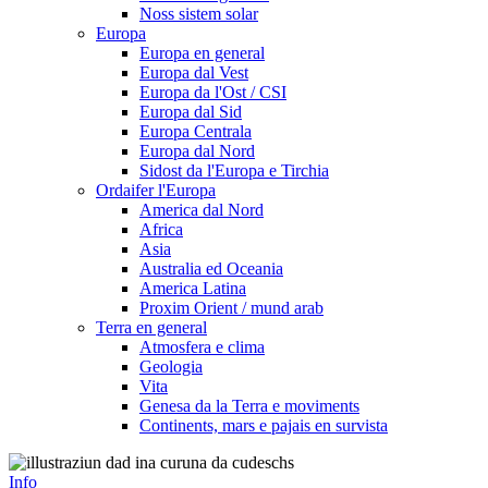
Noss sistem solar
Europa
Europa en general
Europa dal Vest
Europa da l'Ost / CSI
Europa dal Sid
Europa Centrala
Europa dal Nord
Sidost da l'Europa e Tirchia
Ordaifer l'Europa
America dal Nord
Africa
Asia
Australia ed Oceania
America Latina
Proxim Orient / mund arab
Terra en general
Atmosfera e clima
Geologia
Vita
Genesa da la Terra e moviments
Continents, mars e pajais en survista
Info