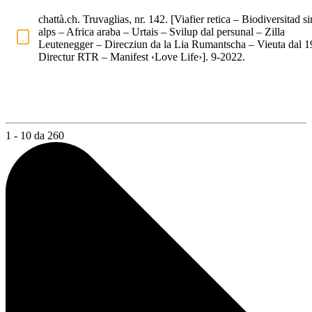
chattà.ch. Truvaglias, nr. 142. [Viafier retica – Biodiversitad si
alps – Africa araba – Urtais – Svilup dal persunal – Zilla
Leutenegger – Direcziun da la Lia Rumantscha – Vieuta dal 1
Directur RTR – Manifest ‹Love Life›]. 9-2022.
1 - 10 da 260