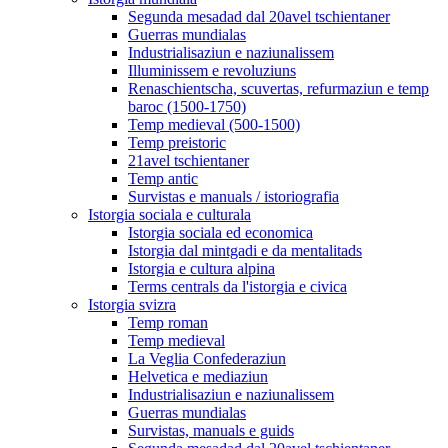
Segunda mesadad dal 20avel tschientaner
Guerras mundialas
Industrialisaziun e naziunalissem
Illuminissem e revoluziuns
Renaschientscha, scuvertas, refurmaziun e temp
baroc (1500-1750)
Temp medieval (500-1500)
Temp preistoric
21avel tschientaner
Temp antic
Survistas e manuals / istoriografia
Istorgia sociala e culturala
Istorgia sociala ed economica
Istorgia dal mintgadi e da mentalitads
Istorgia e cultura alpina
Terms centrals da l'istorgia e civica
Istorgia svizra
Temp roman
Temp medieval
La Veglia Confederaziun
Helvetica e mediaziun
Industrialisaziun e naziunalissem
Guerras mundialas
Survistas, manuals e guids