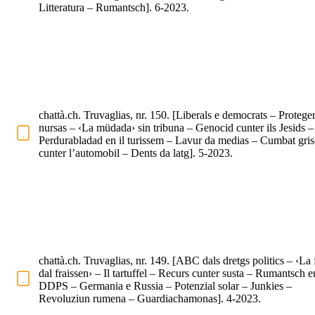
Litteratura – Rumantsch]. 6-2023.
chattà.ch. Truvaglias, nr. 150. [Liberals e democrats – Proteger
nursas – ‹La müdada› sin tribuna – Genocid cunter ils Jesids –
Perdurabladad en il turissem – Lavur da medias – Cumbat gri
cunter l’automobil – Dents da latg]. 5-2023.
chattà.ch. Truvaglias, nr. 149. [ABC dals dretgs politics – ‹La 
dal fraissen› – Il tartuffel – Recurs cunter susta – Rumantsch en
DDPS – Germania e Russia – Potenzial solar – Junkies –
Revoluziun rumena – Guardiachamonas]. 4-2023.