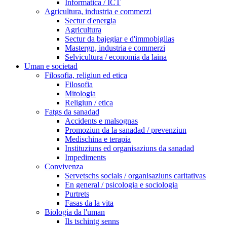
Informatica / ICT
Agricultura, industria e commerzi
Sectur d'energia
Agricultura
Sectur da bajegiar e d'immobiglias
Mastergn, industria e commerzi
Selvicultura / economia da laina
Uman e societad
Filosofia, religiun ed etica
Filosofia
Mitologia
Religiun / etica
Fatgs da sanadad
Accidents e malsognas
Promoziun da la sanadad / prevenziun
Medischina e terapia
Instituziuns ed organisaziuns da sanadad
Impediments
Convivenza
Servetschs socials / organisaziuns caritativas
En general / psicologia e sociologia
Purtrets
Fasas da la vita
Biologia da l'uman
Ils tschintg senns