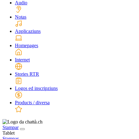
Audio
Notas
Applicaziuns
Homepages
Internet
Stories RTR
Logos ed inscripziuns
Products / diversa
Stampar
Tablet
Stampar