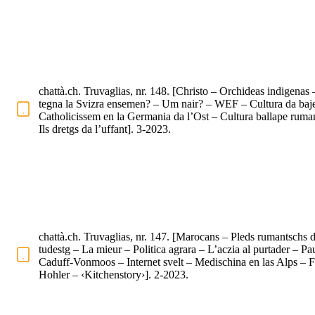
chattà.ch. Truvaglias, nr. 148. [Christo – Orchideas indigenas
tegna la Svizra ensemen? – Um nair? – WEF – Cultura da baje
Catholicissem en la Germania da l’Ost – Cultura ballape ruma
Ils dretgs da l’uffant]. 3-2023.
chattà.ch. Truvaglias, nr. 147. [Marocans – Pleds rumantschs d
tudestg – La mieur – Politica agrara – L’aczia al purtader – Pa
Caduff-Vonmoos – Internet svelt – Medischina en las Alps – 
Hohler – ‹Kitchenstory›]. 2-2023.