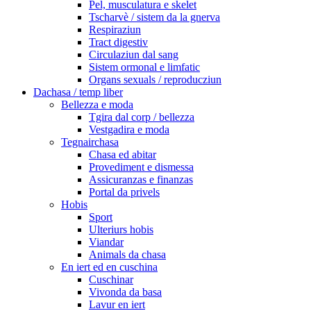
Pel, musculatura e skelet
Tscharvè / sistem da la gnerva
Respiraziun
Tract digestiv
Circulaziun dal sang
Sistem ormonal e limfatic
Organs sexuals / reproducziun
Dachasa / temp liber
Bellezza e moda
Tgira dal corp / bellezza
Vestgadira e moda
Tegnairchasa
Chasa ed abitar
Provediment e dismessa
Assicuranzas e finanzas
Portal da privels
Hobis
Sport
Ulteriurs hobis
Viandar
Animals da chasa
En iert ed en cuschina
Cuschinar
Vivonda da basa
Lavur en iert