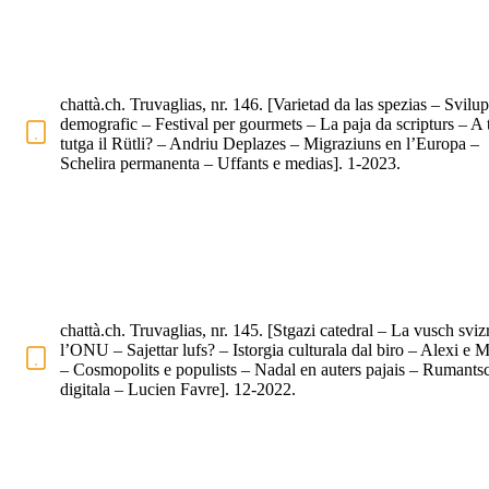
chattà.ch. Truvaglias, nr. 146. [Varietad da las spezias – Svilup
demografic – Festival per gourmets – La paja da scripturs – A 
tutga il Rütli? – Andriu Deplazes – Migraziuns en l’Europa –
Schelira permanenta – Uffants e medias]. 1-2023.
chattà.ch. Truvaglias, nr. 145. [Stgazi catedral – La vusch sviz
l’ONU – Sajettar lufs? – Istorgia culturala dal biro – Alexi e 
– Cosmopolits e populists – Nadal en auters pajais – Rumants
digitala – Lucien Favre]. 12-2022.