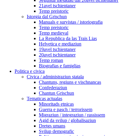
Segunda mesadad dal 20avel tschientaner
21avel tschientaner
Temp preistoric
Istorgia dal Grischun
Manuals e survistas / istoriografia
Temp preistoric
Temp medieval
La Republica da las Trais Lias
Helvetica e mediaziun
19avel tschientaner
20avel tschientaner
Temp roman
Biografias e famiglias
Politica e civica
Civica / administraziun statala
Chantuns, regiuns e vischnancas
Confederaziun
Chantun Grischun
Tematicas actualas
Minoritads etnicas
Guerra e pasch / terrorissem
Migraziun / integraziun / rassissem
Agid da svilup / globalisaziun
Dretgs umans
Svilup demografic