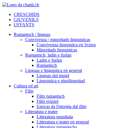
CRESCHIDS
GIUVENILS
UFFANTS
Rumantsch / linguas
Convivenza / minoritads linguisticas
Convivenza linguistica en Svizra
Minoritads linguisticas
Rumantsch, ladin e furlan
Ladin e furlan
Rumantsch
Linguas e linguistica en general
Linguas dal mund
Linguistica e plurilinguitad
Cultura ed art
Film
Film rumantsch
Film svizzer
Epocas da l'istorgia dal film
Litteratura e teater
Litteratura mundiala
Litteratura e teater en general
Litteratura rumantscha