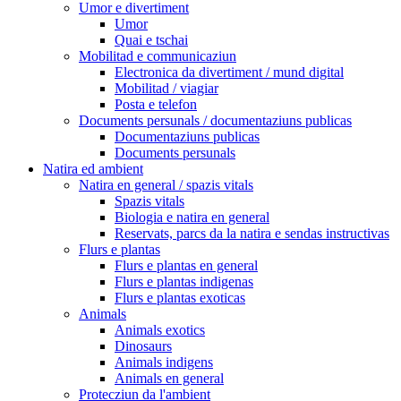
Umor e divertiment
Umor
Quai e tschai
Mobilitad e communicaziun
Electronica da divertiment / mund digital
Mobilitad / viagiar
Posta e telefon
Documents persunals / documentaziuns publicas
Documentaziuns publicas
Documents persunals
Natira ed ambient
Natira en general / spazis vitals
Spazis vitals
Biologia e natira en general
Reservats, parcs da la natira e sendas instructivas
Flurs e plantas
Flurs e plantas en general
Flurs e plantas indigenas
Flurs e plantas exoticas
Animals
Animals exotics
Dinosaurs
Animals indigens
Animals en general
Protecziun da l'ambient