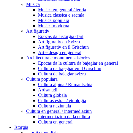
Musica
Musica en general / teoria
Musica classica e sacrala
Musica populara
Musica moderna
Art figurativ
Epocas da l'istorgia d'art
Art figurativ en Svizra
Art figurativ en il Grischun
Art e design en general
Architectura e monuments istorics
Epocas da la cultura da bajegiar en general
Cultura da bajegiar en il Grischun
Cultura da bajegiar svizra
Cultura populara
Cultura alpina / Rumantschia
Artisanadi
Cultura globala
Culturas estras / etnologia
Cultura naziunala
Cultura en general / intermediaziun
Intermediaziun da la cultura
Cultura en general
Istorgia
Istorgia mundiala