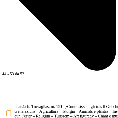
44 - 53 da 53
chattà.ch. Truvaglias, nr. 151. [‹Cuntrasts›: In gir tras il Grisc
Generaziuns – Agricultura – Istorgia – Animals e plantas – Ins
cun l’ester – Religiun – Turissem – Art figurativ – Chant e mu