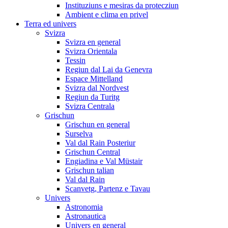
Instituziuns e mesiras da protecziun
Ambient e clima en privel
Terra ed univers
Svizra
Svizra en general
Svizra Orientala
Tessin
Regiun dal Lai da Genevra
Espace Mittelland
Svizra dal Nordvest
Regiun da Turitg
Svizra Centrala
Grischun
Grischun en general
Surselva
Val dal Rain Posteriur
Grischun Central
Engiadina e Val Müstair
Grischun talian
Val dal Rain
Scanvetg, Partenz e Tavau
Univers
Astronomia
Astronautica
Univers en general