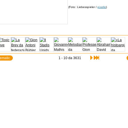
(Foto: Liebesspieler /
pixelio
)
tematic
1 - 10 da 3631