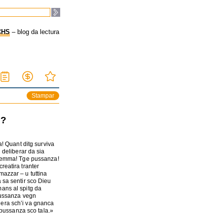
CHS
– blog da lectura
Stampar
s?
a! Quant ditg surviva
 deliberar da sia
ilemma! Tge pussanza!
reatira tranter
azzar – u tuttina
 sa sentir sco Dieu
ans al spitg da
pussanza vegn
era sch’i va gnanca
a pussanza sco tala.»