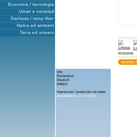
Economia / tecnologia
Uman e societad
Dachasa / temp liber
Natira ed ambient
Terra ed univers
survista: 
Info
Rumantsch
Deutsch
Italiano
Impressum / protecziun da datas
Actualisaziun: 13-12-2024