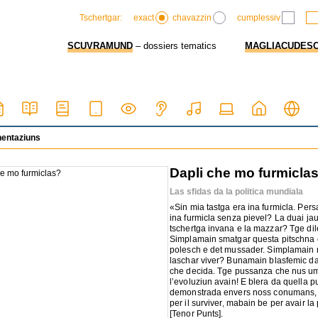
exact
chavazzin
cumplessiv
Tschertgar:
SCUVRAMUND
– dossiers tematics
MAGLIACUDES
hentaziuns
Dapli che mo furmicla
Las sfidas da la politica mundiala
«Sin mia tastga era ina furmicla. Pers
ina furmicla senza pievel? La duai jau
tschertga invana e la mazzar? Tge d
Simplamain smatgar questa pitschna c
polesch e det mussader. Simplamain m
laschar viver? Bunamain blasfemic da
che decida. Tge pussanza che nus um
l’evoluziun avain! E blera da quella 
demonstrada envers noss conumans, 
per il surviver, mabain be per avair l
[Tenor Punts].