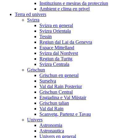
Instituziuns e mesiras da protecziun
Ambient e clima en privel
Terra ed univers
Svizra
Svizra en general
Svizra Orientala
Tessin
Regiun dal Lai da Genevra
Espace Mittelland
Svizra dal Nordvest
Regiun da Turitg
Svizra Centrala
Grischun
Grischun en general
Surselva
Val dal Rain Posteriur
Grischun Central
Engiadina e Val Müstair
Grischun talian
Val dal Rain
Scanvetg, Partenz e Tavau
Univers
Astronomia
Astronautica
Univers en general