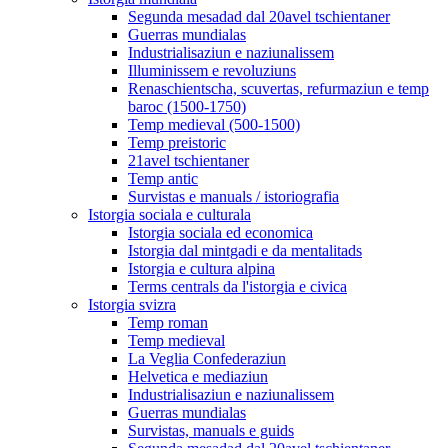
Segunda mesadad dal 20avel tschientaner
Guerras mundialas
Industrialisaziun e naziunalissem
Illuminissem e revoluziuns
Renaschientscha, scuvertas, refurmaziun e temp
baroc (1500-1750)
Temp medieval (500-1500)
Temp preistoric
21avel tschientaner
Temp antic
Survistas e manuals / istoriografia
Istorgia sociala e culturala
Istorgia sociala ed economica
Istorgia dal mintgadi e da mentalitads
Istorgia e cultura alpina
Terms centrals da l'istorgia e civica
Istorgia svizra
Temp roman
Temp medieval
La Veglia Confederaziun
Helvetica e mediaziun
Industrialisaziun e naziunalissem
Guerras mundialas
Survistas, manuals e guids