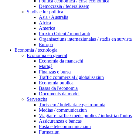
Politica economica / crisa economica
Democrazia / federalissem
Stadis e lur politica
Asia / Australia
Africa
America
Proxim Orient / mund arab
Organisaziuns internaziunalas / stadis en survista
Europa
Economia / tecnologia
Economia en general
Economia da manaschi
Martgà
Finanzas e bursa
Traffic commerzial / globalisaziun
Economia publica
Basas da l'economia
Documents da model
Servetschs
Turissem / hotellaria e gastronomia
Medias / communicaziun
Viagiar e traffic / meds publics / industria d'autos
Assicuranzas e bancas
Posta e telecommunicaziun
Furmaziun