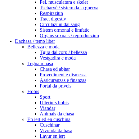
Pel, musculatura e skelet
Tscharvè / sistem da la gnerva
Respiraziun
Tract digestiv
Circulaziun dal sang
Sistem ormonal e limfatic
Organs sexuals / reproducziun
Dachasa / temp liber
Bellezza e moda
Tgira dal corp / bellezza
Vestgadira e moda
Tegnairchasa
Chasa ed abitar
Provediment e dismessa
Assicuranzas e finanzas
Portal da privels
Hobis
Sport
Ulteriurs hobis
Viandar
Animals da chasa
En iert ed en cuschina
Cuschinar
Vivonda da basa
Lavur en iert