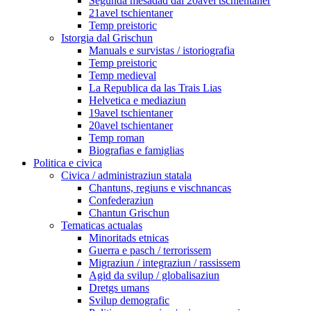
Segunda mesadad dal 20avel tschientaner
21avel tschientaner
Temp preistoric
Istorgia dal Grischun
Manuals e survistas / istoriografia
Temp preistoric
Temp medieval
La Republica da las Trais Lias
Helvetica e mediaziun
19avel tschientaner
20avel tschientaner
Temp roman
Biografias e famiglias
Politica e civica
Civica / administraziun statala
Chantuns, regiuns e vischnancas
Confederaziun
Chantun Grischun
Tematicas actualas
Minoritads etnicas
Guerra e pasch / terrorissem
Migraziun / integraziun / rassissem
Agid da svilup / globalisaziun
Dretgs umans
Svilup demografic