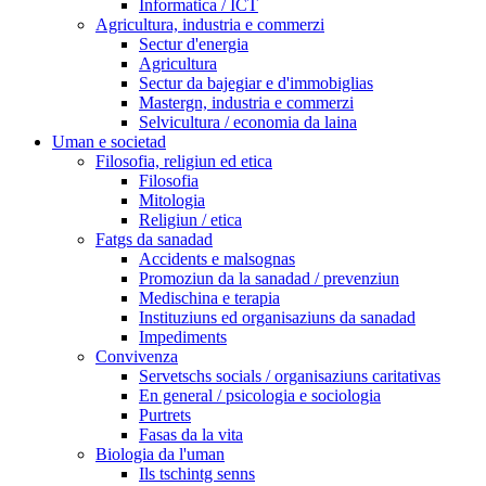
Informatica / ICT
Agricultura, industria e commerzi
Sectur d'energia
Agricultura
Sectur da bajegiar e d'immobiglias
Mastergn, industria e commerzi
Selvicultura / economia da laina
Uman e societad
Filosofia, religiun ed etica
Filosofia
Mitologia
Religiun / etica
Fatgs da sanadad
Accidents e malsognas
Promoziun da la sanadad / prevenziun
Medischina e terapia
Instituziuns ed organisaziuns da sanadad
Impediments
Convivenza
Servetschs socials / organisaziuns caritativas
En general / psicologia e sociologia
Purtrets
Fasas da la vita
Biologia da l'uman
Ils tschintg senns