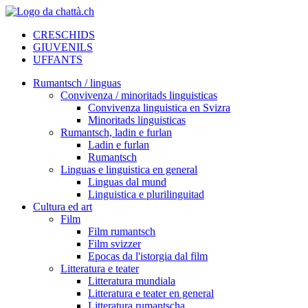
CRESCHIDS
GIUVENILS
UFFANTS
Rumantsch / linguas
Convivenza / minoritads linguisticas
Convivenza linguistica en Svizra
Minoritads linguisticas
Rumantsch, ladin e furlan
Ladin e furlan
Rumantsch
Linguas e linguistica en general
Linguas dal mund
Linguistica e plurilinguitad
Cultura ed art
Film
Film rumantsch
Film svizzer
Epocas da l'istorgia dal film
Litteratura e teater
Litteratura mundiala
Litteratura e teater en general
Litteratura rumantscha