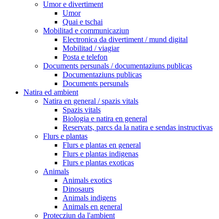
Umor e divertiment
Umor
Quai e tschai
Mobilitad e communicaziun
Electronica da divertiment / mund digital
Mobilitad / viagiar
Posta e telefon
Documents persunals / documentaziuns publicas
Documentaziuns publicas
Documents persunals
Natira ed ambient
Natira en general / spazis vitals
Spazis vitals
Biologia e natira en general
Reservats, parcs da la natira e sendas instructivas
Flurs e plantas
Flurs e plantas en general
Flurs e plantas indigenas
Flurs e plantas exoticas
Animals
Animals exotics
Dinosaurs
Animals indigens
Animals en general
Protecziun da l'ambient