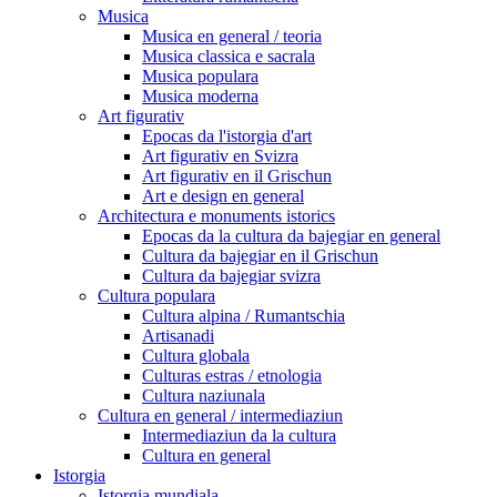
Musica
Musica en general / teoria
Musica classica e sacrala
Musica populara
Musica moderna
Art figurativ
Epocas da l'istorgia d'art
Art figurativ en Svizra
Art figurativ en il Grischun
Art e design en general
Architectura e monuments istorics
Epocas da la cultura da bajegiar en general
Cultura da bajegiar en il Grischun
Cultura da bajegiar svizra
Cultura populara
Cultura alpina / Rumantschia
Artisanadi
Cultura globala
Culturas estras / etnologia
Cultura naziunala
Cultura en general / intermediaziun
Intermediaziun da la cultura
Cultura en general
Istorgia
Istorgia mundiala