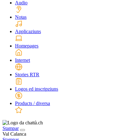
Audio
Notas
Applicaziuns
Homepages
Internet
Stories RTR
Logos ed inscripziuns
Products / diversa
Stampar
Val Calanca
Stampar