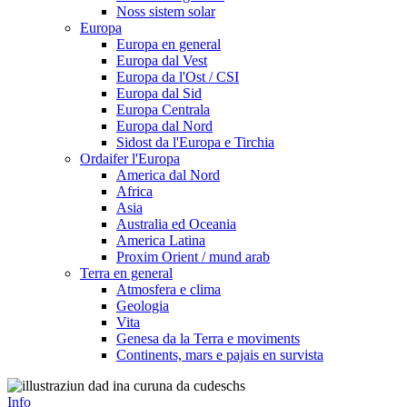
Noss sistem solar
Europa
Europa en general
Europa dal Vest
Europa da l'Ost / CSI
Europa dal Sid
Europa Centrala
Europa dal Nord
Sidost da l'Europa e Tirchia
Ordaifer l'Europa
America dal Nord
Africa
Asia
Australia ed Oceania
America Latina
Proxim Orient / mund arab
Terra en general
Atmosfera e clima
Geologia
Vita
Genesa da la Terra e moviments
Continents, mars e pajais en survista
Info