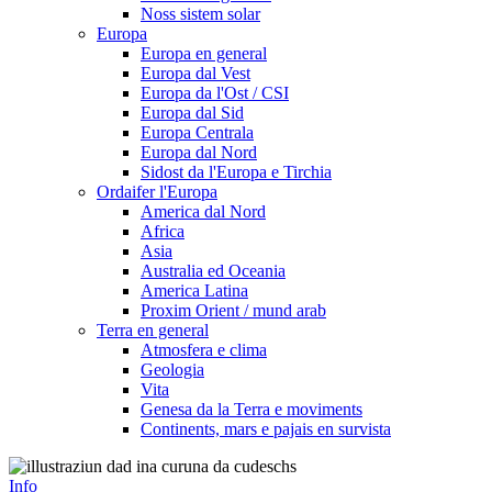
Noss sistem solar
Europa
Europa en general
Europa dal Vest
Europa da l'Ost / CSI
Europa dal Sid
Europa Centrala
Europa dal Nord
Sidost da l'Europa e Tirchia
Ordaifer l'Europa
America dal Nord
Africa
Asia
Australia ed Oceania
America Latina
Proxim Orient / mund arab
Terra en general
Atmosfera e clima
Geologia
Vita
Genesa da la Terra e moviments
Continents, mars e pajais en survista
Info