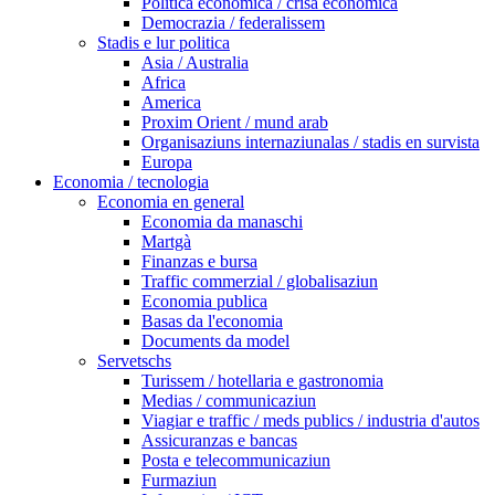
Politica economica / crisa economica
Democrazia / federalissem
Stadis e lur politica
Asia / Australia
Africa
America
Proxim Orient / mund arab
Organisaziuns internaziunalas / stadis en survista
Europa
Economia / tecnologia
Economia en general
Economia da manaschi
Martgà
Finanzas e bursa
Traffic commerzial / globalisaziun
Economia publica
Basas da l'economia
Documents da model
Servetschs
Turissem / hotellaria e gastronomia
Medias / communicaziun
Viagiar e traffic / meds publics / industria d'autos
Assicuranzas e bancas
Posta e telecommunicaziun
Furmaziun