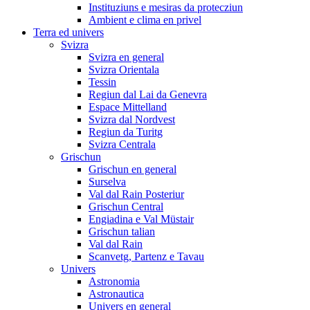
Instituziuns e mesiras da protecziun
Ambient e clima en privel
Terra ed univers
Svizra
Svizra en general
Svizra Orientala
Tessin
Regiun dal Lai da Genevra
Espace Mittelland
Svizra dal Nordvest
Regiun da Turitg
Svizra Centrala
Grischun
Grischun en general
Surselva
Val dal Rain Posteriur
Grischun Central
Engiadina e Val Müstair
Grischun talian
Val dal Rain
Scanvetg, Partenz e Tavau
Univers
Astronomia
Astronautica
Univers en general