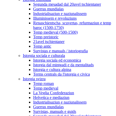
Segunda mesadad dal 20avel tschientaner
Guerras mundialas
Industrialisaziun e naziunalissem
Illuminissem e revoluziuns
Renaschientscha, scuvertas, refurmaziun e temp
baroc (1500-1750)
Temp medieval (500-1500)
Temp preistoric
21avel tschientaner
Temp antic
Survistas e manuals / istoriografia
Istorgia sociala e culturala
Istorgia sociala ed economica
Istorgia dal mintgadi e da mentalitads
Istorgia e cultura alpina
Terms centrals da l'istorgia e civica
Istorgia svizra
Temp roman
Temp medieval
La Veglia Confederaziun
Helvetica e mediaziun
Industrialisaziun e naziunalissem
Guerras mundialas
Survistas, manuals e guids