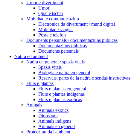
Umor e divertiment
Umor
Quai e tschai
Mobilitad e communicaziun
Electronica da divertiment / mund digital
Mobilitad / viagiar
Posta e telefon
Documents persunals / documentaziuns publicas
Documentaziuns publicas
Documents persunals
Natira ed ambient
Natira en general / spazis vitals
Spazis vitals
Biologia e natira en general
Reservats, parcs da la natira e sendas instructivas
Flurs e plantas
Flurs e plantas en general
Flurs e plantas indigenas
Flurs e plantas exoticas
Animals
Animals exotics
Dinosaurs
Animals indigens
Animals en general
Protecziun da l'ambient