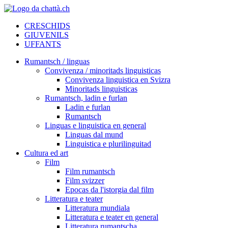
CRESCHIDS
GIUVENILS
UFFANTS
Rumantsch / linguas
Convivenza / minoritads linguisticas
Convivenza linguistica en Svizra
Minoritads linguisticas
Rumantsch, ladin e furlan
Ladin e furlan
Rumantsch
Linguas e linguistica en general
Linguas dal mund
Linguistica e plurilinguitad
Cultura ed art
Film
Film rumantsch
Film svizzer
Epocas da l'istorgia dal film
Litteratura e teater
Litteratura mundiala
Litteratura e teater en general
Litteratura rumantscha