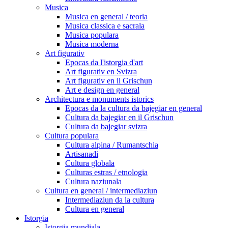
Musica
Musica en general / teoria
Musica classica e sacrala
Musica populara
Musica moderna
Art figurativ
Epocas da l'istorgia d'art
Art figurativ en Svizra
Art figurativ en il Grischun
Art e design en general
Architectura e monuments istorics
Epocas da la cultura da bajegiar en general
Cultura da bajegiar en il Grischun
Cultura da bajegiar svizra
Cultura populara
Cultura alpina / Rumantschia
Artisanadi
Cultura globala
Culturas estras / etnologia
Cultura naziunala
Cultura en general / intermediaziun
Intermediaziun da la cultura
Cultura en general
Istorgia
Istorgia mundiala