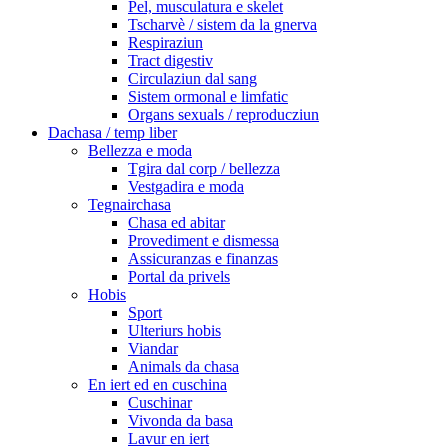
Pel, musculatura e skelet
Tscharvè / sistem da la gnerva
Respiraziun
Tract digestiv
Circulaziun dal sang
Sistem ormonal e limfatic
Organs sexuals / reproducziun
Dachasa / temp liber
Bellezza e moda
Tgira dal corp / bellezza
Vestgadira e moda
Tegnairchasa
Chasa ed abitar
Provediment e dismessa
Assicuranzas e finanzas
Portal da privels
Hobis
Sport
Ulteriurs hobis
Viandar
Animals da chasa
En iert ed en cuschina
Cuschinar
Vivonda da basa
Lavur en iert