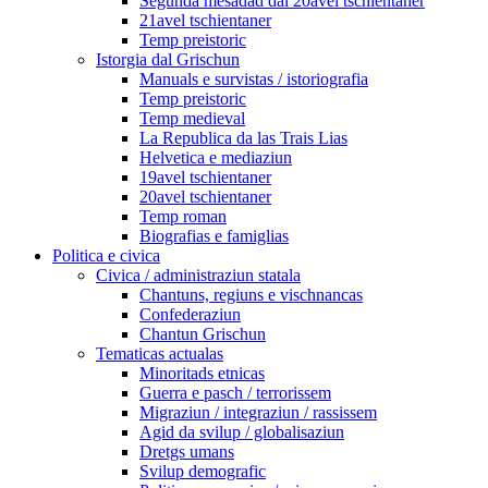
Segunda mesadad dal 20avel tschientaner
21avel tschientaner
Temp preistoric
Istorgia dal Grischun
Manuals e survistas / istoriografia
Temp preistoric
Temp medieval
La Republica da las Trais Lias
Helvetica e mediaziun
19avel tschientaner
20avel tschientaner
Temp roman
Biografias e famiglias
Politica e civica
Civica / administraziun statala
Chantuns, regiuns e vischnancas
Confederaziun
Chantun Grischun
Tematicas actualas
Minoritads etnicas
Guerra e pasch / terrorissem
Migraziun / integraziun / rassissem
Agid da svilup / globalisaziun
Dretgs umans
Svilup demografic