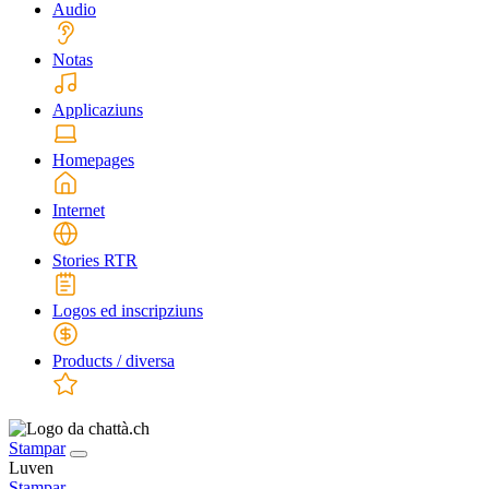
Audio
Notas
Applicaziuns
Homepages
Internet
Stories RTR
Logos ed inscripziuns
Products / diversa
Stampar
Luven
Stampar