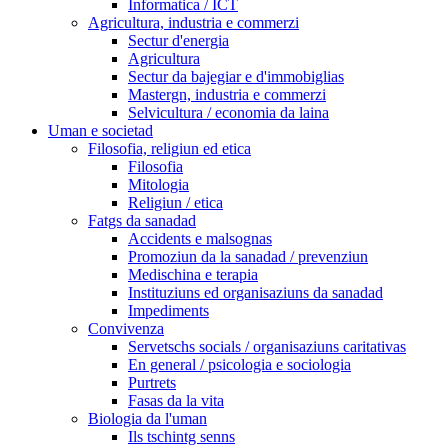
Informatica / ICT
Agricultura, industria e commerzi
Sectur d'energia
Agricultura
Sectur da bajegiar e d'immobiglias
Mastergn, industria e commerzi
Selvicultura / economia da laina
Uman e societad
Filosofia, religiun ed etica
Filosofia
Mitologia
Religiun / etica
Fatgs da sanadad
Accidents e malsognas
Promoziun da la sanadad / prevenziun
Medischina e terapia
Instituziuns ed organisaziuns da sanadad
Impediments
Convivenza
Servetschs socials / organisaziuns caritativas
En general / psicologia e sociologia
Purtrets
Fasas da la vita
Biologia da l'uman
Ils tschintg senns