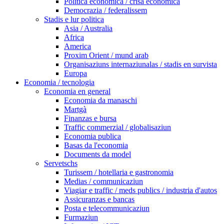
Politica economica / crisa economica
Democrazia / federalissem
Stadis e lur politica
Asia / Australia
Africa
America
Proxim Orient / mund arab
Organisaziuns internaziunalas / stadis en survista
Europa
Economia / tecnologia
Economia en general
Economia da manaschi
Martgà
Finanzas e bursa
Traffic commerzial / globalisaziun
Economia publica
Basas da l'economia
Documents da model
Servetschs
Turissem / hotellaria e gastronomia
Medias / communicaziun
Viagiar e traffic / meds publics / industria d'autos
Assicuranzas e bancas
Posta e telecommunicaziun
Furmaziun