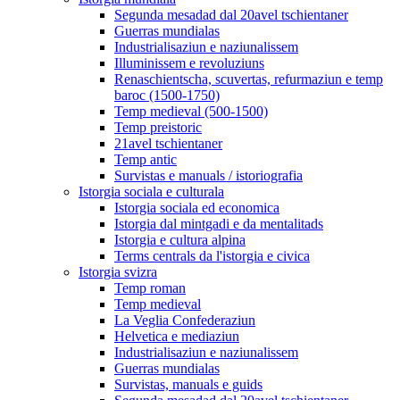
Segunda mesadad dal 20avel tschientaner
Guerras mundialas
Industrialisaziun e naziunalissem
Illuminissem e revoluziuns
Renaschientscha, scuvertas, refurmaziun e temp
baroc (1500-1750)
Temp medieval (500-1500)
Temp preistoric
21avel tschientaner
Temp antic
Survistas e manuals / istoriografia
Istorgia sociala e culturala
Istorgia sociala ed economica
Istorgia dal mintgadi e da mentalitads
Istorgia e cultura alpina
Terms centrals da l'istorgia e civica
Istorgia svizra
Temp roman
Temp medieval
La Veglia Confederaziun
Helvetica e mediaziun
Industrialisaziun e naziunalissem
Guerras mundialas
Survistas, manuals e guids