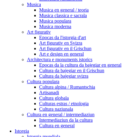
Musica
Musica en general / teoria
Musica classica e sacrala
Musica populara
Musica moderna
Art figurativ
Epocas da l'istorgia d'art
Art figurativ en Svizra
Art figurativ en il Grischun
Art e design en general
Architectura e monuments istorics
Epocas da la cultura da bajegiar en general
Cultura da bajegiar en il Grischun
Cultura da bajegiar svizra
Cultura populara
Cultura alpina / Rumantschia
Artisanadi
Cultura globala
Culturas estras / etnologia
Cultura naziunala
Cultura en general / intermediaziun
Intermediaziun da la cultura
Cultura en general
Istorgia
Istorgia mundiala