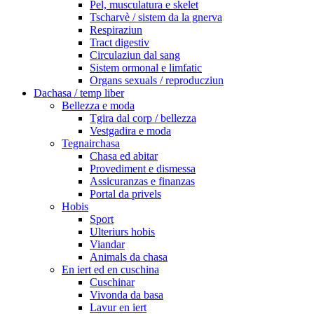
Pel, musculatura e skelet
Tscharvè / sistem da la gnerva
Respiraziun
Tract digestiv
Circulaziun dal sang
Sistem ormonal e limfatic
Organs sexuals / reproducziun
Dachasa / temp liber
Bellezza e moda
Tgira dal corp / bellezza
Vestgadira e moda
Tegnairchasa
Chasa ed abitar
Provediment e dismessa
Assicuranzas e finanzas
Portal da privels
Hobis
Sport
Ulteriurs hobis
Viandar
Animals da chasa
En iert ed en cuschina
Cuschinar
Vivonda da basa
Lavur en iert