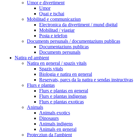
Umor e divertiment
Umor
Quai e tschai
Mobilitad e communicaziun
Electronica da divertiment / mund digital
Mobilitad / viagiar
Posta e telefon
Documents persunals / documentaziuns publicas
Documentaziuns publicas
Documents persunals
Natira ed ambient
Natira en general / spazis vitals
Spazis vitals
Biologia e natira en general
Reservats, parcs da la natira e sendas instructivas
Flurs e plantas
Flurs e plantas en general
Flurs e plantas indigenas
Flurs e plantas exoticas
Animals
Animals exotics
Dinosaurs
Animals indigens
Animals en general
Protecziun da l'ambient