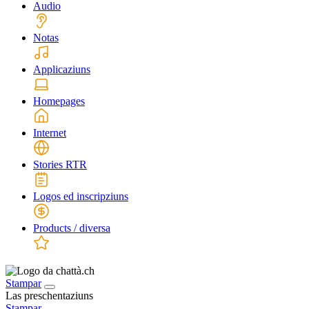
Audio
Notas
Applicaziuns
Homepages
Internet
Stories RTR
Logos ed inscripziuns
Products / diversa
Stampar
Las preschentaziuns
Stampar