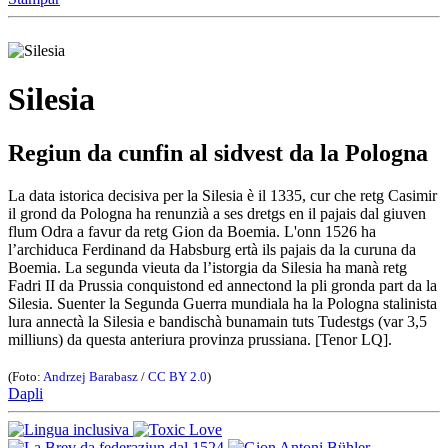
Silesia
Regiun da cunfin al sidvest da la Pologna
La data istorica decisiva per la Silesia è il 1335, cur che retg Casimir
il grond da Pologna ha renunzià a ses dretgs en il pajais dal giuven
flum Odra a favur da retg Gion da Boemia. L'onn 1526 ha
l’archiduca Ferdinand da Habsburg ertà ils pajais da la curuna da
Boemia. La segunda vieuta da l’istorgia da Silesia ha manà retg
Fadri II da Prussia conquistond ed annectond la pli gronda part da la
Silesia. Suenter la Segunda Guerra mundiala ha la Pologna stalinista
lura annectà la Silesia e bandischà bunamain tuts Tudestgs (var 3,5
milliuns) da questa anteriura provinza prussiana. [Tenor LQ].
(Foto:
Andrzej Barabasz
/
CC BY 2.0
)
Dapli