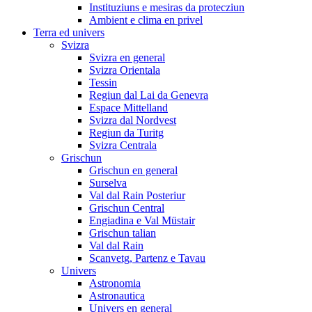
Instituziuns e mesiras da protecziun
Ambient e clima en privel
Terra ed univers
Svizra
Svizra en general
Svizra Orientala
Tessin
Regiun dal Lai da Genevra
Espace Mittelland
Svizra dal Nordvest
Regiun da Turitg
Svizra Centrala
Grischun
Grischun en general
Surselva
Val dal Rain Posteriur
Grischun Central
Engiadina e Val Müstair
Grischun talian
Val dal Rain
Scanvetg, Partenz e Tavau
Univers
Astronomia
Astronautica
Univers en general