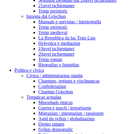
Segunda mesadad dal 20avel tschientaner
21avel tschientaner
Temp preistoric
Istorgia dal Grischun
Manuals e survistas / istoriografia
Temp preistoric
Temp medieval
La Republica da las Trais Lias
Helvetica e mediaziun
19avel tschientaner
20avel tschientaner
Temp roman
Biografias e famiglias
Politica e civica
Civica / administraziun statala
Chantuns, regiuns e vischnancas
Confederaziun
Chantun Grischun
Tematicas actualas
Minoritads etnicas
Guerra e pasch / terrorissem
Migraziun / integraziun / rassissem
Agid da svilup / globalisaziun
Dretgs umans
Svilup demografic