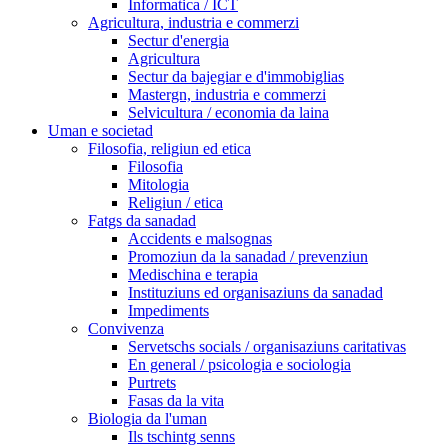
Informatica / ICT
Agricultura, industria e commerzi
Sectur d'energia
Agricultura
Sectur da bajegiar e d'immobiglias
Mastergn, industria e commerzi
Selvicultura / economia da laina
Uman e societad
Filosofia, religiun ed etica
Filosofia
Mitologia
Religiun / etica
Fatgs da sanadad
Accidents e malsognas
Promoziun da la sanadad / prevenziun
Medischina e terapia
Instituziuns ed organisaziuns da sanadad
Impediments
Convivenza
Servetschs socials / organisaziuns caritativas
En general / psicologia e sociologia
Purtrets
Fasas da la vita
Biologia da l'uman
Ils tschintg senns