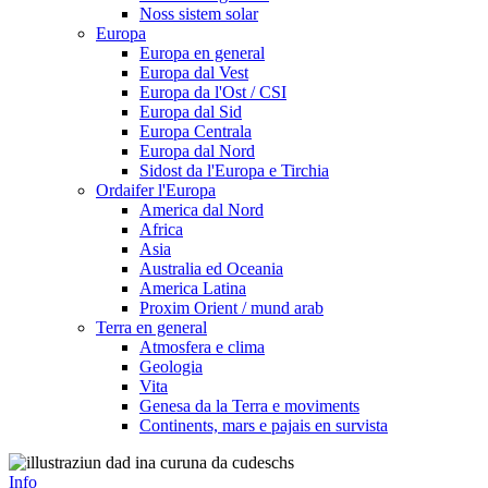
Noss sistem solar
Europa
Europa en general
Europa dal Vest
Europa da l'Ost / CSI
Europa dal Sid
Europa Centrala
Europa dal Nord
Sidost da l'Europa e Tirchia
Ordaifer l'Europa
America dal Nord
Africa
Asia
Australia ed Oceania
America Latina
Proxim Orient / mund arab
Terra en general
Atmosfera e clima
Geologia
Vita
Genesa da la Terra e moviments
Continents, mars e pajais en survista
Info