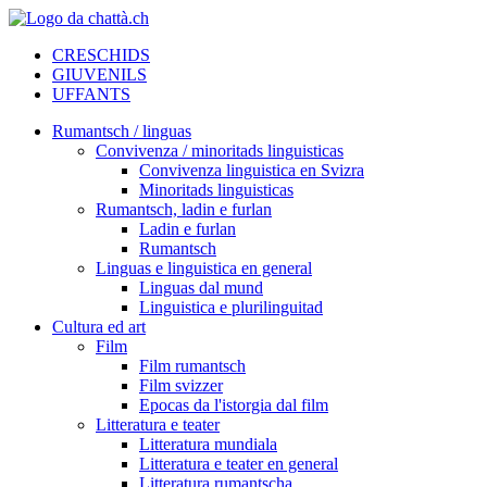
CRESCHIDS
GIUVENILS
UFFANTS
Rumantsch / linguas
Convivenza / minoritads linguisticas
Convivenza linguistica en Svizra
Minoritads linguisticas
Rumantsch, ladin e furlan
Ladin e furlan
Rumantsch
Linguas e linguistica en general
Linguas dal mund
Linguistica e plurilinguitad
Cultura ed art
Film
Film rumantsch
Film svizzer
Epocas da l'istorgia dal film
Litteratura e teater
Litteratura mundiala
Litteratura e teater en general
Litteratura rumantscha